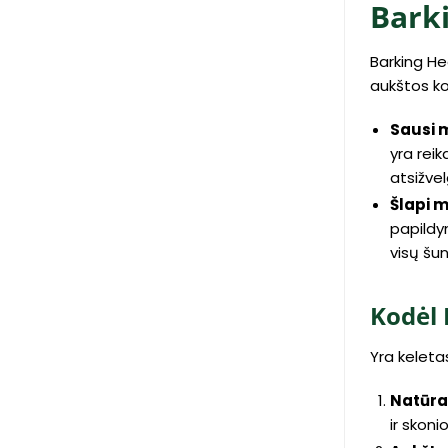
Bark
Barking He
aukštos ko
Sausi 
yra reik
atsižvel
Šlapi 
papildy
visų šun
Kodėl 
Yra keleta
Natūra
ir skonio