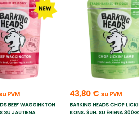
43,80
€
su PVM
su PVM
ADS BEEF WAGGINKTON
BARKING HEADS CHOP LICKI
S SU JAUTIENA
KONS. ŠUN. SU ĖRIENA 300G