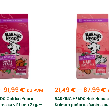
–
91,99
€
21,49
€
–
87,99
€
su PVM
DS Golden Years
BARKING HEADS Hair Necess
ms su vištiena 2kg. –
Salmon pašaras šunims su 