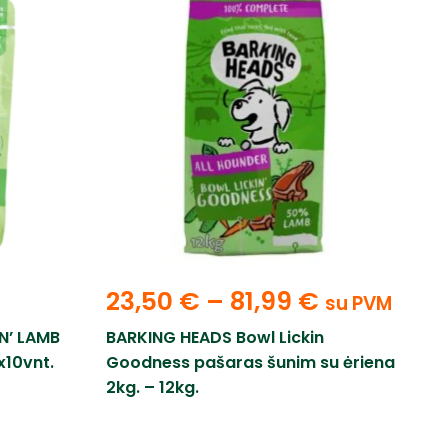
23,50
€
–
81,99
€
su PVM
N’ LAMB
BARKING HEADS Bowl Lickin
x10vnt.
Goodness pašaras šunim su ėriena
2kg. – 12kg.