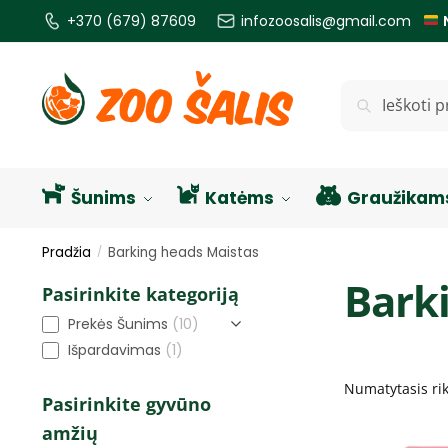
+370 (679) 87609
infozoosalis@gmail.com
Ieškoti
Šunims
Katėms
Graužikam
Pradžia
Barking heads Maistas
/
Bark
Pasirinkite kategoriją
Prekės Šunims
(10)
Išpardavimas
(1)
Pasirinkite gyvūno
amžių