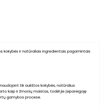
os kokybės ir natūraliais ingredientais pagamintais
 naudojant tik aukštos kokybės, natūralius
to kaip ir žmonių maistas, todėl jie įsipareigoję
ndartų gamybos procese.