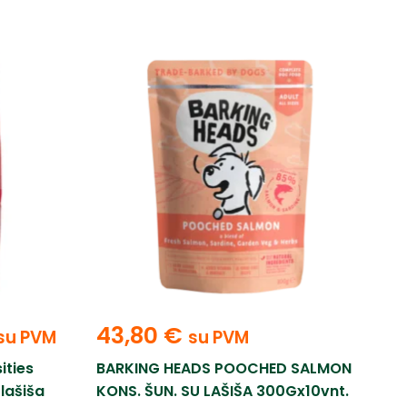
43,80
€
su PVM
su PVM
ities
BARKING HEADS POOCHED SALMON
lašiša
KONS. ŠUN. SU LAŠIŠA 300Gx10vnt.