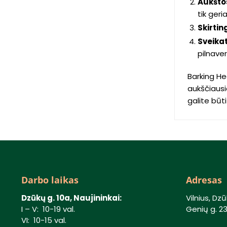
Aukšto
tik geri
Skirti
Sveikat
pilnave
Barking He
aukščiausi
galite būti
Darbo laikas
Adresas
Dzūkų g. 10a, Naujininkai:
Vilnius, Dzū
I – V: 10-19 val.
Genių g. 23,
VI: 10-15 val.