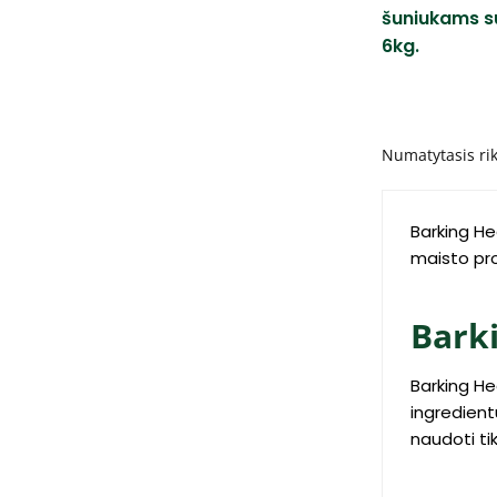
šuniukams su
6kg.
Barking He
maisto pro
Barki
Barking He
ingredient
naudoti ti