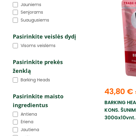
Jauniems
Senjorams
Suaugusiems
Pasirinkite veislės dydį
Visoms veislėms
Pasirinkite prekės
ženklą
Barking Heads
43,80
€
Pasirinkite maisto
BARKING HE
ingredientus
KONS. ŠUNIM
Antiena
300Gx10vnt.
Ėriena
Jautiena