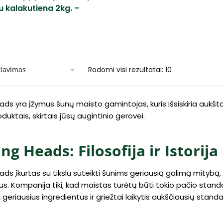
 kalakutiena 2kg. –
Rodomi visi rezultatai: 10
ads yra įžymus šunų maisto gamintojas, kuris išsiskiria aukšt
duktais, skirtais jūsų augintinio gerovei.
ng Heads: Filosofija ir Istorija
ads įkurtas su tikslu suteikti šunims geriausią galimą mitybą,
us. Kompanija tiki, kad maistas turėtų būti tokio pačio standar
k geriausius ingredientus ir griežtai laikytis aukščiausių sta