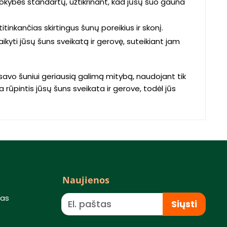
kokybės standartų, užtikrinant, kad jūsų šuo gauna
itinkančias skirtingus šunų poreikius ir skonį.
ikyti jūsų šuns sveikatą ir gerovę, suteikiant jam
 savo šuniui geriausią galimą mitybą, naudojant tik
 rūpintis jūsų šuns sveikata ir gerove, todėl jūs
Naujienos
mas
Siųsti