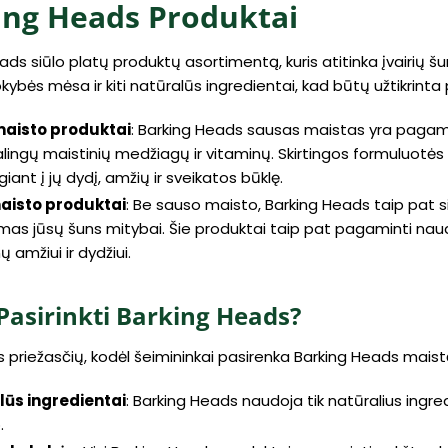
ing Heads Produktai
ads siūlo platų produktų asortimentą, kuris atitinka įvairių šu
kybės mėsa ir kiti natūralūs ingredientai, kad būtų užtikrinta 
maisto produktai
: Barking Heads sausas maistas yra pagami
alingų maistinių medžiagų ir vitaminų. Skirtingos formuluotės sk
giant į jų dydį, amžių ir sveikatos būklę.
maisto produktai
: Be sauso maisto, Barking Heads taip pat si
mas jūsų šuns mitybai. Šie produktai taip pat pagaminti naud
ų amžiui ir dydžiui.
Pasirinkti Barking Heads?
s priežasčių, kodėl šeimininkai pasirenka Barking Heads maist
lūs ingredientai
: Barking Heads naudoja tik natūralius ingre
.