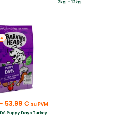
2kg. – 12kg.
tu
–
53,99
€
su PVM
DS Puppy Days Turkey