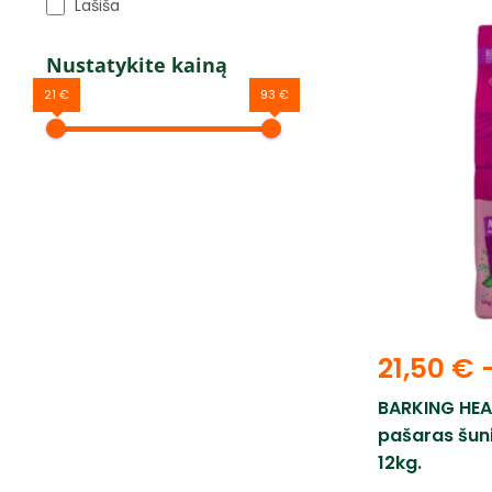
Lašiša
Nustatykite kainą
21 €
93 €
21,50
€
BARKING HEA
pašaras šuni
12kg.