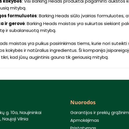
s kokybės
: Visi Barking Heads produktai pagaminti aukštos 
ausią mitybą.
ngos formuluotės
: Barking Heads siūlo įvairias formuluotes, at
a ir gerovė
: Barking Heads maistas yra sukurtas siekiant pala
rtę ir subalansuotą mitybą.
ads maistas yra puikus pasirinkimas tiems, kurie nori suteikti
os kokybės ir natūralius ingredientus. Ši kompanija įsipareigoja
 tikri, kad jūsų augintinis gauna tik geriausią mitybą.
Nuorodos
kų g. 10a, Naujininkai
Garantijos ir prekių grąžini
 Naujoji Vilnia
Apmokėjimas
Pristatymas