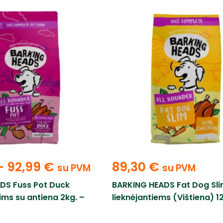
–
92,99
€
89,30
€
su PVM
su PVM
DS Fuss Pot Duck
BARKING HEADS Fat Dog Sl
ms su antiena 2kg. –
lieknėjantiems (Vištiena) 1