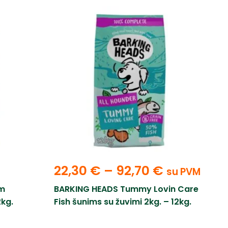
22,30
€
–
92,70
€
su PVM
im
BARKING HEADS Tummy Lovin Care
2kg.
Fish šunims su žuvimi 2kg. – 12kg.