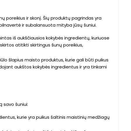
nų poreikius ir skonį. Šių produktų pagrindas yra
pilnavertė ir subalansuota mityba jūsų šuniui.
ntas iš aukščiausios kokybės ingredientų, kuriuose
irtos atitikti skirtingus šunų poreikius,
ūlo šlapius maisto produktus, kurie gali būti puikus
ojant aukštos kokybės ingredientus ir yra tinkami
ą savo šuniui:
dientus, kurie yra puikus šaltinis maistinių medžiagų