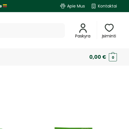
je
Apie Mus
Kontaktai
Paskyra
Įsiminti
0,00
€
0