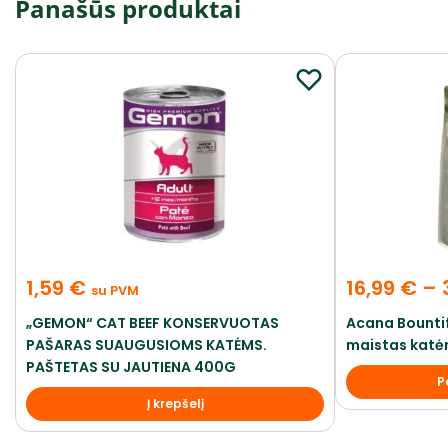
Panašūs produktai
1,59
€
16,99
€
–
su PVM
„GEMON“ CAT BEEF KONSERVUOTAS
Acana Bounti
PAŠARAS SUAUGUSIOMS KATĖMS.
maistas katėm
PAŠTETAS SU JAUTIENA 400G
P
Į krepšelį