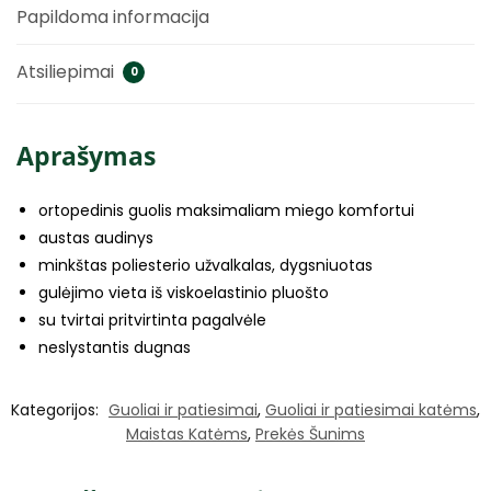
Papildoma informacija
Atsiliepimai
0
Aprašymas
ortopedinis guolis maksimaliam miego komfortui
austas audinys
minkštas poliesterio užvalkalas, dygsniuotas
gulėjimo vieta iš viskoelastinio pluošto
su tvirtai pritvirtinta pagalvėle
neslystantis dugnas
Kategorijos:
Guoliai ir patiesimai
,
Guoliai ir patiesimai katėms
,
Maistas Katėms
,
Prekės Šunims