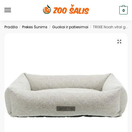
0
Pradžia
Prekės Šunims
Guoliai ir patiesimai
TRIXIE Noah vital guolis, stačiakamp., 60x50cm, šv. pilkas
/
/
/