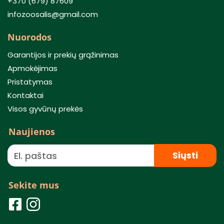
+370 (679) 87609
infozoosalis@gmail.com
Nuorodos
Garantijos ir prekių grąžinimas
Apmokėjimas
Pristatymas
Kontaktai
Visos gyvūnų prekės
Naujienos
Siųsti
Sekite mus