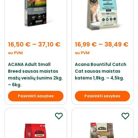
16,50
€
–
37,10
€
16,99
€
–
38,49
€
su PVM
su PVM
ACANA Adult Small
Acana Bountiful Catch
Breed sausas maistas
Cat sausas maistas
mažų veislių šunims 2kg.
katėms 1,8kg. – 4,5kg.
– 6kg.
Pasirinkti savybes
Pasirinkti savybes