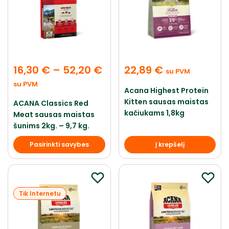
16,30
€
–
52,20
€
22,89
€
su PVM
su PVM
Acana Highest Protein
Kitten sausas maistas
ACANA Classics Red
kačiukams 1,8kg
Meat sausas maistas
šunims 2kg. – 9,7 kg.
Pasirinkti savybes
Į krepšelį
Tik Internetu