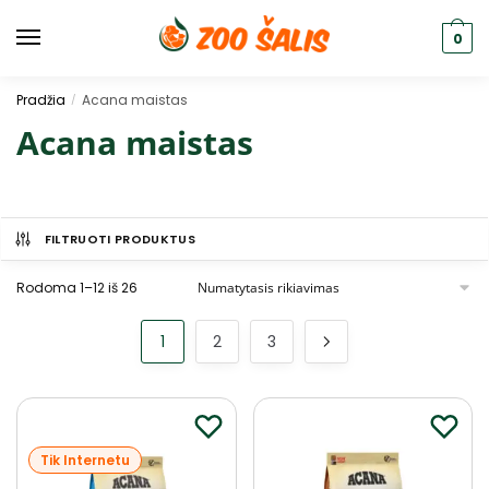
0
Pradžia
Acana maistas
/
Acana maistas
FILTRUOTI PRODUKTUS
Rodoma 1–12 iš 26
1
2
3
Tik Internetu