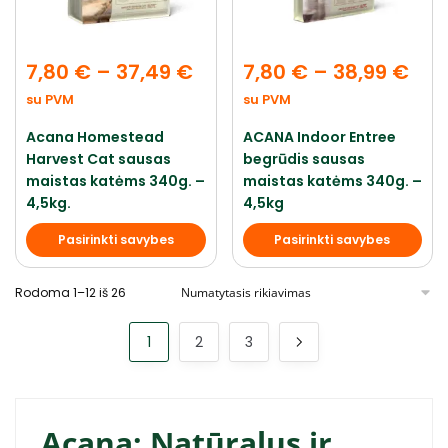
7,80
€
–
37,49
€
7,80
€
–
38,99
€
su PVM
su PVM
Acana Homestead
ACANA Indoor Entree
Harvest Cat sausas
begrūdis sausas
maistas katėms 340g. –
maistas katėms 340g. –
4,5kg.
4,5kg
Pasirinkti savybes
Pasirinkti savybes
Rodoma 1–12 iš 26
1
2
3
Acana: Natūralus ir