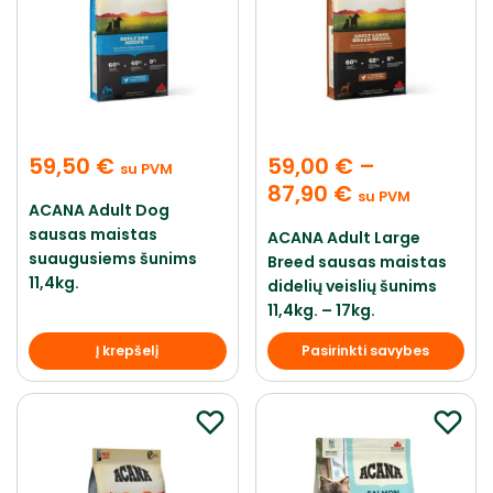
59,50
€
59,00
€
–
su PVM
87,90
€
su PVM
ACANA Adult Dog
sausas maistas
ACANA Adult Large
suaugusiems šunims
Breed sausas maistas
11,4kg.
didelių veislių šunims
11,4kg. – 17kg.
Į krepšelį
Pasirinkti savybes