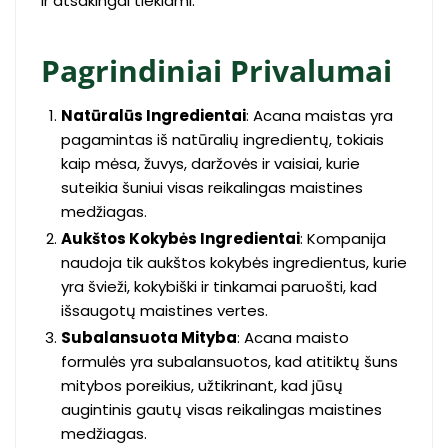
ir atsakingai tiekiami.
Pagrindiniai Privalumai
Natūralūs Ingredientai
: Acana maistas yra
pagamintas iš natūralių ingredientų, tokiais
kaip mėsa, žuvys, daržovės ir vaisiai, kurie
suteikia šuniui visas reikalingas maistines
medžiagas.
Aukštos Kokybės Ingredientai
: Kompanija
naudoja tik aukštos kokybės ingredientus, kurie
yra švieži, kokybiški ir tinkamai paruošti, kad
išsaugotų maistines vertes.
Subalansuota Mityba
: Acana maisto
formulės yra subalansuotos, kad atitiktų šuns
mitybos poreikius, užtikrinant, kad jūsų
augintinis gautų visas reikalingas maistines
medžiagas.