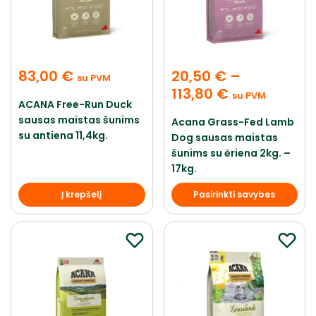
83,00
€
20,50
€
–
su PVM
113,80
€
su PVM
ACANA Free-Run Duck
sausas maistas šunims
Acana Grass-Fed Lamb
su antiena 11,4kg.
Dog sausas maistas
šunims su ėriena 2kg. –
17kg.
Į krepšelį
Pasirinkti savybes