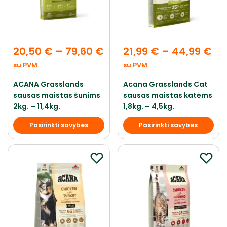
20,50
€
–
79,60
€
21,99
€
–
44,99
€
su PVM
su PVM
ACANA Grasslands
Acana Grasslands Cat
sausas maistas šunims
sausas maistas katėms
2kg. – 11,4kg.
1,8kg. – 4,5kg.
Pasirinkti savybes
Pasirinkti savybes