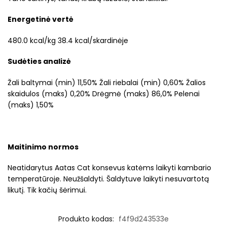
Energetinė vertė
480.0 kcal/kg 38.4 kcal/skardinėje
Sudėties analizė
Žali baltymai (min) 11,50% Žali riebalai (min) 0,60% Žalios
skaidulos (maks) 0,20% Drėgmė (maks) 86,0% Pelenai
(maks) 1,50%
Maitinimo normos
Neatidarytus Aatas Cat konsevus katėms laikyti kambario
temperatūroje. Neužšaldyti. Šaldytuve laikyti nesuvartotą
likutį. Tik kačių šėrimui.
Produkto kodas:
f4f9d243533e