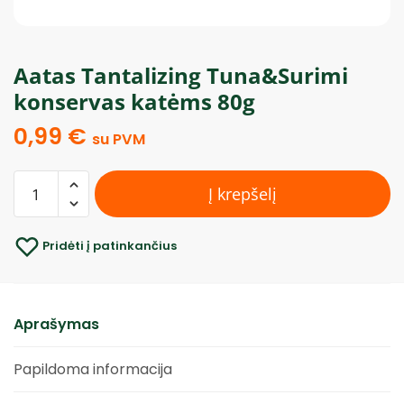
Aatas Tantalizing Tuna&Surimi
konservas katėms 80g
0,99
€
su PVM
Į krepšelį
Pridėti į patinkančius
Aprašymas
Papildoma informacija