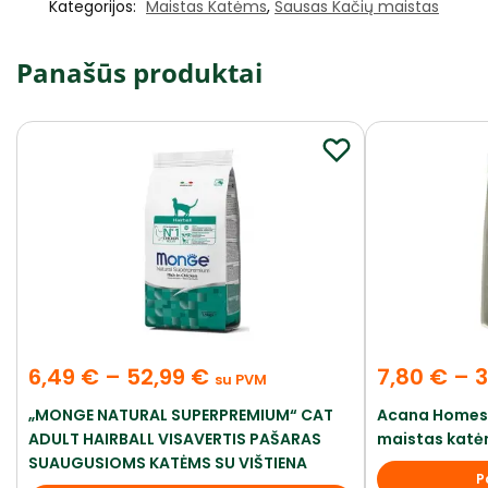
Kategorijos:
Maistas Katėms
,
Sausas Kačių maistas
Panašūs produktai
6,49
€
–
52,99
€
7,80
€
–
3
su PVM
„MONGE NATURAL SUPERPREMIUM“ CAT
Acana Homest
ADULT HAIRBALL VISAVERTIS PAŠARAS
maistas katėm
SUAUGUSIOMS KATĖMS SU VIŠTIENA
P