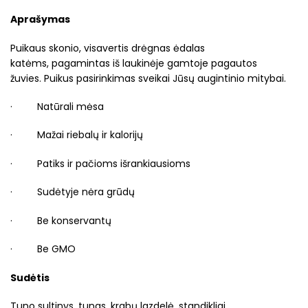
Aprašymas
Puikaus skonio, visavertis drėgnas ėdalas
katėms, pagamintas iš laukinėje gamtoje pagautos
žuvies. Puikus pasirinkimas sveikai Jūsų augintinio mitybai.
· Natūrali mėsa
· Mažai riebalų ir kalorijų
· Patiks ir pačioms išrankiausioms
· Sudėtyje nėra grūdų
· Be konservantų
· Be GMO
Sudėtis
Tuno sultinys, tunas, krabų lazdelė, standikliai.