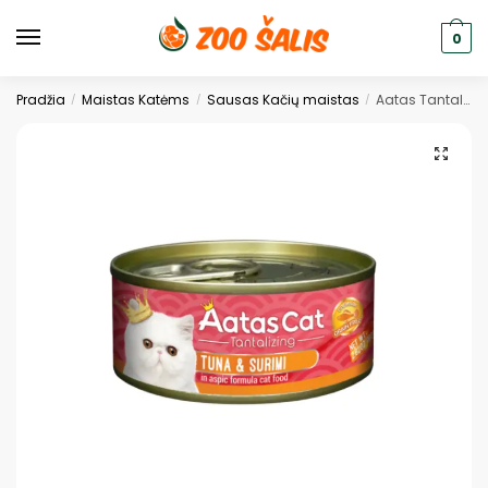
0
Pradžia
Maistas Katėms
Sausas Kačių maistas
Aatas Tantalizing Tuna&Surimi konservas katėms 80g
/
/
/