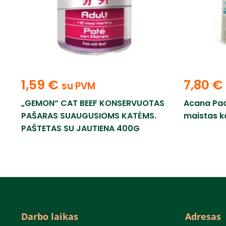
1,59
€
7,80
€
su PVM
„GEMON“ CAT BEEF KONSERVUOTAS
Acana Pac
PAŠARAS SUAUGUSIOMS KATĖMS.
maistas k
PAŠTETAS SU JAUTIENA 400G
Darbo laikas
Adresas