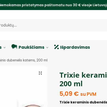
Nemokamas pristatymas paštomatu nuo 30 € visoje Lietuvo
s
Paukščiams
Išpardavimas
minis dubenėlis katėms, 200 ml
Trixie keram
200 ml
5,09
€
su PVM
Trixie keraminis dubenėli