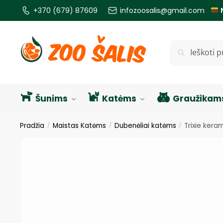
+370 (679) 87609
infozoosalis@gmail.com
Ieškoti
Šunims
Katėms
Graužikam
Pradžia
Maistas Katėms
Dubenėliai katėms
Trixie kera
/
/
/