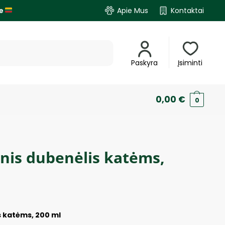
je
Apie Mus
Kontaktai
Paskyra
Įsiminti
0,00
€
0
inis dubenėlis katėms,
s katėms, 200 ml