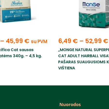
–
45,99
€
6,49
€
–
52,99
€
su PVM
ifica Cat sausas
„MONGE NATURAL SUPERP
atėms 340g. – 4,5 kg.
CAT ADULT HAIRBALL VISA
PAŠARAS SUAUGUSIOMS 
VIŠTIENA
Nuorodos