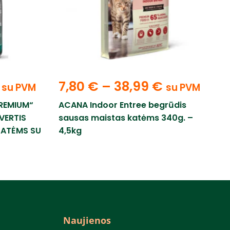
7,80
€
–
38,99
€
su PVM
su PVM
REMIUM“
ACANA Indoor Entree begrūdis
VERTIS
sausas maistas katėms 340g. –
KATĖMS SU
4,5kg
Naujienos