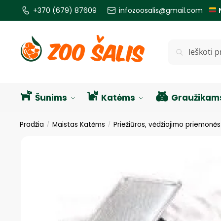
+370 (679) 87609
infozoosalis@gmail.com
Ieškoti
Šunims
Katėms
Graužikam
Pradžia
Maistas Katėms
Priežiūros, vėdžiojimo priemonė
/
/