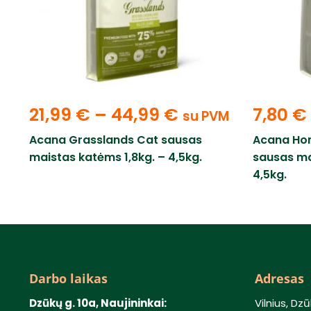
21,99
€
–
44,99
€
7,80
€
su PVM
Acana Grasslands Cat sausas
Acana Ho
maistas katėms 1,8kg. – 4,5kg.
sausas ma
4,5kg.
Darbo laikas
Adresas
Dzūkų g. 10a, Naujininkai:
Vilnius, Dzū