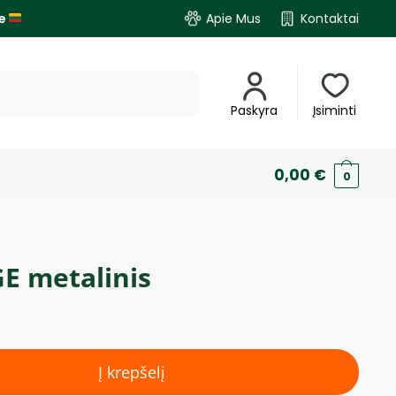
je
Apie Mus
Kontaktai
Paskyra
Įsiminti
0,00
€
0
E metalinis
Į krepšelį