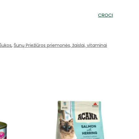
CROCI
Šukos
,
Šunų Priežiūros priemonės, žaislai, vitaminai