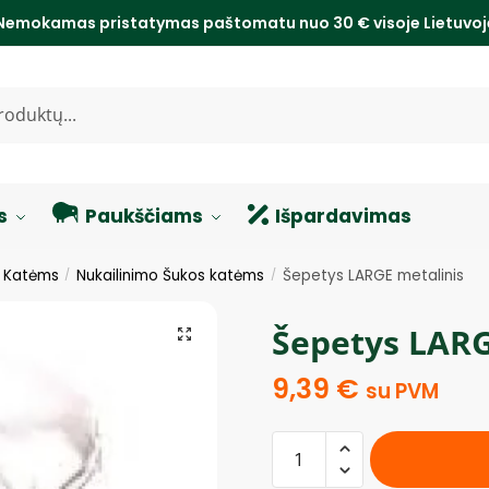
Nemokamas pristatymas paštomatu nuo 30 € visoje Lietuvo
s
Paukščiams
Išpardavimas
s Katėms
Nukailinimo Šukos katėms
Šepetys LARGE metalinis
/
/
Šepetys LARG
9,39
€
su PVM