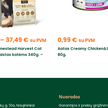
–
37,49
€
0,99
€
su PVM
su PVM
mestead Harvest Cat
Aatas Creamy Chicken&S
istas katėms 340g. –
80g.
Nuorodos
kų g. 10a, Naujininkai
Garantijos ir prekių grąžini