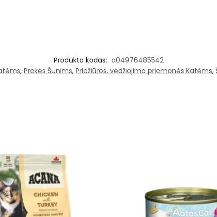
Produkto kodas:
a04976485542
katėms
,
Prekės Šunims
,
Priežiūros, vėdžiojimo priemonės Katėms
,