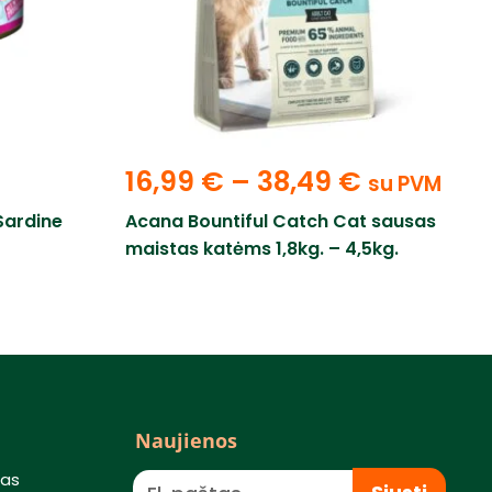
16,99
€
–
38,49
€
su PVM
ardine
Acana Bountiful Catch Cat sausas
maistas katėms 1,8kg. – 4,5kg.
Naujienos
mas