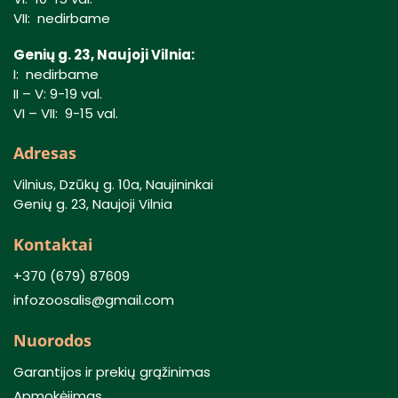
VII: nedirbame
Genių g. 23, Naujoji Vilnia:
I: nedirbame
II – V: 9-19 val.
VI – VII: 9-15 val.
Adresas
Vilnius, Dzūkų g. 10a, Naujininkai
Genių g. 23, Naujoji Vilnia
Kontaktai
+370 (679) 87609
infozoosalis@gmail.com
Nuorodos
Garantijos ir prekių grąžinimas
Apmokėjimas