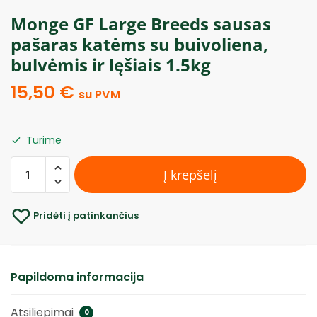
Monge GF Large Breeds sausas
pašaras katėms su buivoliena,
bulvėmis ir lęšiais 1.5kg
15,50
€
su PVM
Turime
Į krepšelį
Pridėti į patinkančius
Papildoma informacija
Atsiliepimai
0