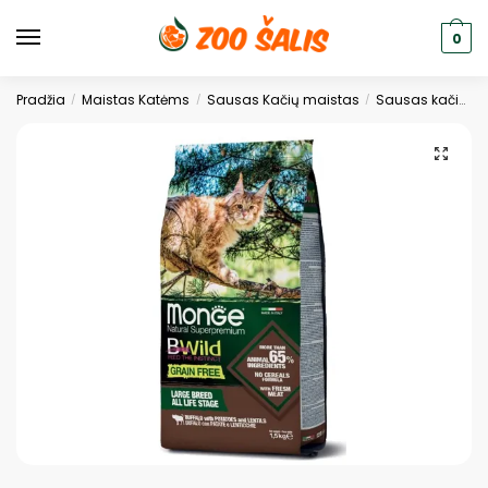
0
Pradžia
Maistas Katėms
Sausas Kačių maistas
Sausas kačių ėdalas
/
/
/