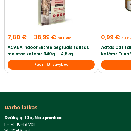
7,80
€
–
38,99
€
0,99
€
su PVM
su P
ACANA Indoor Entree begrūdis sausas
Aatas Cat Tan
maistas katėms 340g. – 4,5kg
katėms Tuna
Pasirinkti savybes
Darbo laikas
Dzūkų g. 10a, Naujininkai:
I – V: 10-19 val.
VI: 10-15 val.