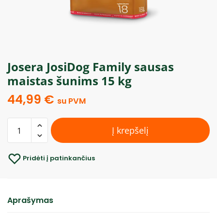
Josera JosiDog Family sausas
maistas šunims 15 kg
44,99
€
su PVM
Į krepšelį
Pridėti į patinkančius
Aprašymas