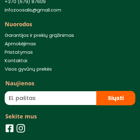
+370 (679) 87609
infozoosalis@gmail.com
Nuorodos
Garantijos ir prekių grąžinimas
Apmokėjimas
Pristatymas
Kontaktai
Visos gyvūnų prekės
Naujienos
Siųsti
Sekite mus