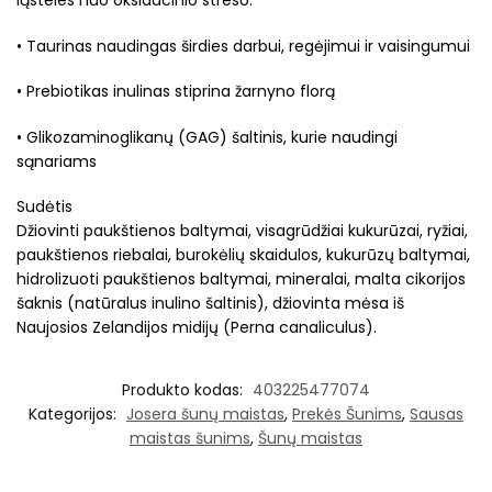
ląsteles nuo oksidacinio streso.
• Taurinas naudingas širdies darbui, regėjimui ir vaisingumui
• Prebiotikas inulinas stiprina žarnyno florą
• Glikozaminoglikanų (GAG) šaltinis, kurie naudingi
sąnariams
Sudėtis
Džiovinti paukštienos baltymai, visagrūdžiai kukurūzai, ryžiai,
paukštienos riebalai, burokėlių skaidulos, kukurūzų baltymai,
hidrolizuoti paukštienos baltymai, mineralai, malta cikorijos
šaknis (natūralus inulino šaltinis), džiovinta mėsa iš
Naujosios Zelandijos midijų (Perna canaliculus).
Produkto kodas:
403225477074
Kategorijos:
Josera šunų maistas
,
Prekės Šunims
,
Sausas
maistas šunims
,
Šunų maistas