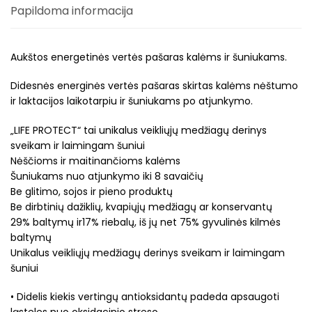
Papildoma informacija
Aukštos energetinės vertės pašaras kalėms ir šuniukams.
Didesnės energinės vertės pašaras skirtas kalėms nėštumo
ir laktacijos laikotarpiu ir šuniukams po atjunkymo.
„LIFE PROTECT“ tai unikalus veikliųjų medžiagų derinys
sveikam ir laimingam šuniui
Nėščioms ir maitinančioms kalėms
Šuniukams nuo atjunkymo iki 8 savaičių
Be glitimo, sojos ir pieno produktų
Be dirbtinių dažiklių, kvapiųjų medžiagų ar konservantų
29% baltymų ir17% riebalų, iš jų net 75% gyvulinės kilmės
baltymų
Unikalus veikliųjų medžiagų derinys sveikam ir laimingam
šuniui
• Didelis kiekis vertingų antioksidantų padeda apsaugoti