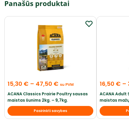
Panašūs produktai
15,30
€
–
47,50
€
16,50
€
–
su PVM
ACANA Classics Prairie Poultry sausas
ACANA Adult 
maistas šunims 2kg. – 9,7kg.
maistas mažų 
Pasirinkti savybes
P