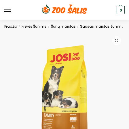
0
Pradžia
Prekės Šunims
Šunų maistas
Sausas maistas šunims
/
/
/