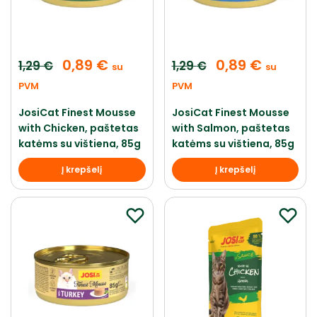
0,89
€
0,89
€
1,29
€
1,29
€
su
su
PVM
PVM
JosiCat Finest Mousse
JosiCat Finest Mousse
with Chicken, paštetas
with Salmon, paštetas
katėms su vištiena, 85g
katėms su vištiena, 85g
Į krepšelį
Į krepšelį