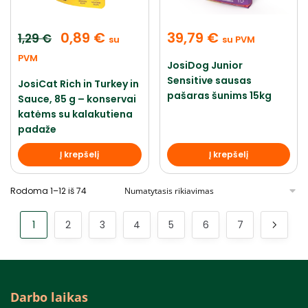
0,89
€
39,79
€
1,29
€
su
su PVM
PVM
JosiDog Junior
Sensitive sausas
JosiCat Rich in Turkey in
pašaras šunims 15kg
Sauce, 85 g – konservai
katėms su kalakutiena
padaže
Į krepšelį
Į krepšelį
Rodoma 1–12 iš 74
1
2
3
4
5
6
7
Darbo laikas