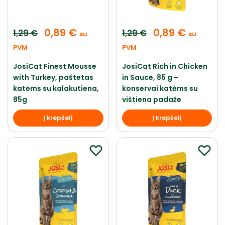
0,89
€
0,89
€
1,29
€
1,29
€
su
su
PVM
PVM
JosiCat Finest Mousse
JosiCat Rich in Chicken
with Turkey, paštetas
in Sauce, 85 g –
katėms su kalakutiena,
konservai katėms su
85g
vištiena padaže
Į krepšelį
Į krepšelį