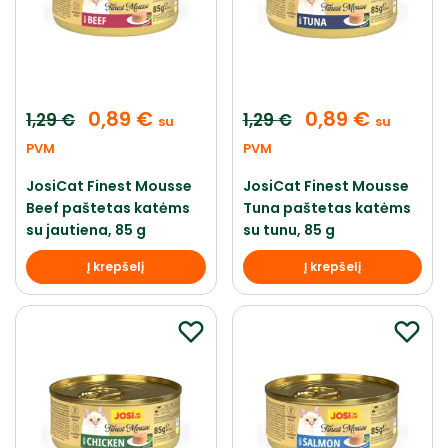
0,89
€
0,89
€
1,29
€
1,29
€
su
su
PVM
PVM
JosiCat Finest Mousse
JosiCat Finest Mousse
Beef paštetas katėms
Tuna paštetas katėms
su jautiena, 85 g
su tunu, 85 g
Į krepšelį
Į krepšelį