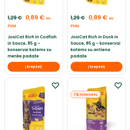
0,89
€
0,89
€
1,29
€
1,29
€
su
su
PVM
PVM
JosiCat Rich in Codfish
JosiCat Rich in Duck in
in Sauce, 85 g –
Sauce, 85 g – konservai
konservai katėms su
katėms su antiena
menke padaže
padaže
Į krepšelį
Į krepšelį
Tik Internetu