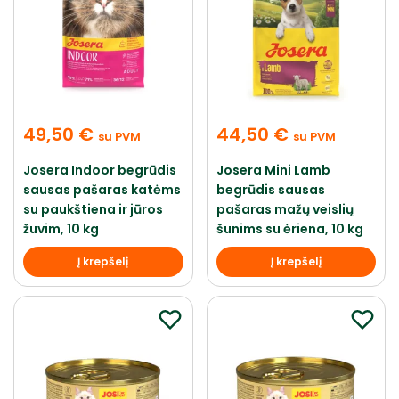
49,50
€
44,50
€
su PVM
su PVM
Josera Indoor begrūdis
Josera Mini Lamb
sausas pašaras katėms
begrūdis sausas
su paukštiena ir jūros
pašaras mažų veislių
žuvim, 10 kg
šunims su ėriena, 10 kg
Į krepšelį
Į krepšelį