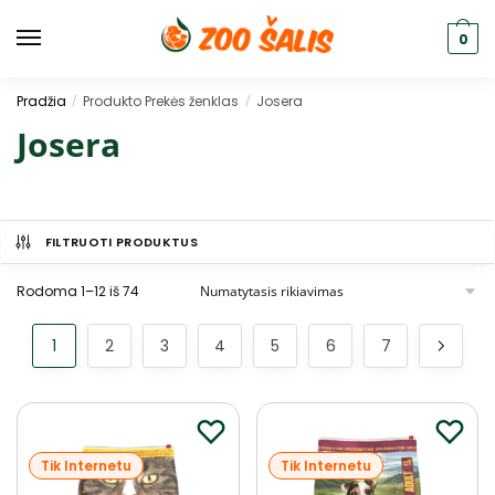
0
Pradžia
Produkto Prekės ženklas
Josera
/
/
Josera
FILTRUOTI PRODUKTUS
Rodoma 1–12 iš 74
1
2
3
4
5
6
7
Tik Internetu
Tik Internetu