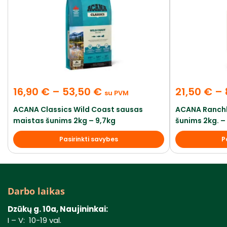
16,90
€
–
53,50
€
21,50
€
–
su PVM
ACANA Classics Wild Coast sausas
ACANA Ranchl
maistas šunims 2kg – 9,7kg
šunims 2kg. – 
Pasirinkti savybes
P
Darbo laikas
Dzūkų g. 10a, Naujininkai:
I – V: 10-19 val.