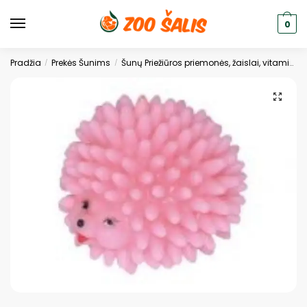
0
Pradžia
Prekės Šunims
Šunų Priežiūros priemonės, žaislai, vitaminai
/
/