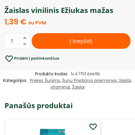
Žaislas vinilinis Ežiukas mažas
1,39
€
su PVM
Į krepšelį
Pridėti į patinkančius
Produkto kodas:
1c47f5f4ee9b
Kategorijos:
Prekės Šunims
,
Šunų Priežiūros priemonės, žaislai,
vitaminai
,
Žaislai
Panašūs produktai