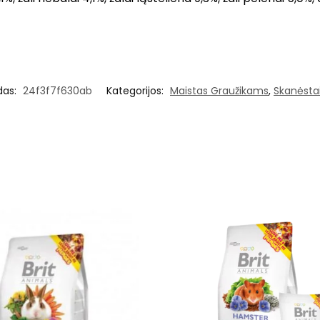
das:
24f3f7f630ab
Kategorijos:
Maistas Graužikams
,
Skanėsta