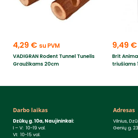
4,29
€
9,49
€
su PVM
VADIGRAN Rodent Tunnel Tunelis
Brit Anim
Graužikams 20cm
triušiams 
Darbo laikas
Adresas
Dzūkų g. 10a, Naujininkai:
Vilnius, Dzū
I – V: 10-19 val.
Genių g. 23,
VI: 10-15 val.