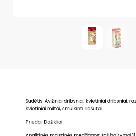
Sudėtis: Avižiniai dribsniai, kvietiniai dribsniai, 
kvietiniai miltai, smulkinti riešutai.
Priedai: Dažikliai
Analitinės maistinės medžiagos: žali baltymai 11,1