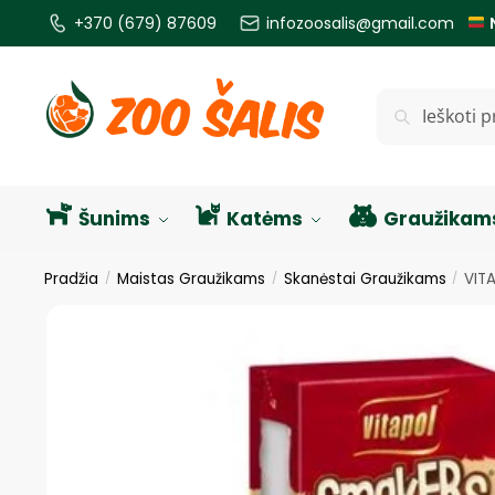
+370 (679) 87609
infozoosalis@gmail.com
Ieškoti
Šunims
Katėms
Graužikam
Pradžia
Maistas Graužikams
Skanėstai Graužikams
VIT
/
/
/