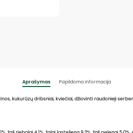
Aprašymas
Papildoma informacija
razinos, kukurūzų dribsniai, kviečiai, džiovinti raudonieji serb
%, žali riebalai 4,1%, žalai ląsteliena 9,3%, žali pelenai 5,0