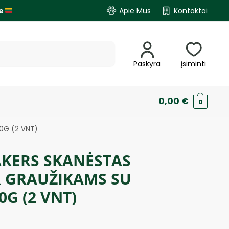
je
Apie Mus
Kontaktai
Paskyra
Įsiminti
0,00
€
0
90G (2 VNT)
AKERS SKANĖSTAS
R GRAUŽIKAMS SU
0G (2 VNT)