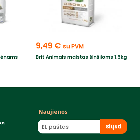
9,49
€
su PVM
rkėnams
Brit Animals maistas šinšiloms 1.5kg
Naujienos
mas
Siųsti