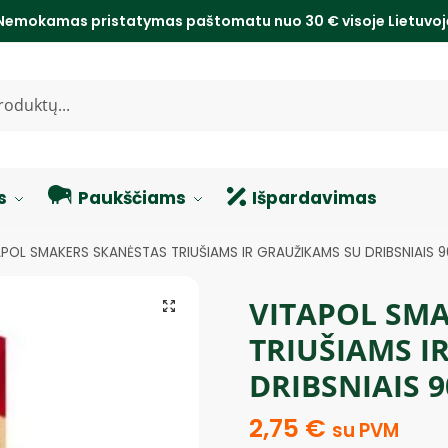
Nemokamas pristatymas paštomatu nuo 30 € visoje Lietuvo
s
Paukščiams
Išpardavimas
APOL SMAKERS SKANĖSTAS TRIUŠIAMS IR GRAUŽIKAMS SU DRIBSNIAIS 
VITAPOL SM
TRIUŠIAMS I
DRIBSNIAIS 9
2,75
€
su PVM