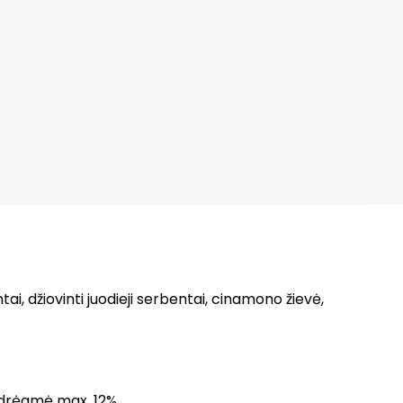
entai, džiovinti juodieji serbentai, cinamono žievė,
%, drėgmė max. 12%.