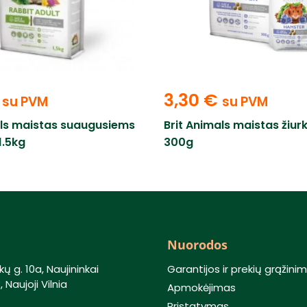
3,30
€
su PVM
su PVM
als maistas suaugusiems
Brit Animals maistas žiu
1.5kg
300g
Nuorodos
kų g. 10a, Naujininkai
Garantijos ir prekių grąžini
 Naujoji Vilnia
Apmokėjimas
Pristatymas