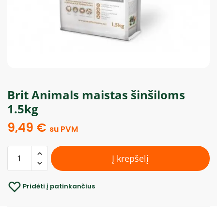
Brit Animals maistas šinšiloms
1.5kg
9,49
€
su PVM
Į krepšelį
Pridėti į patinkančius