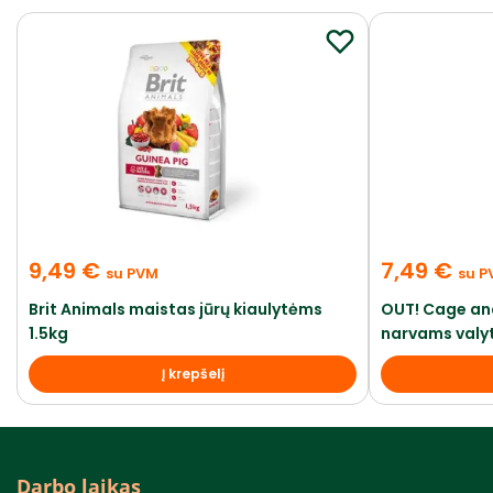
9,49
€
7,49
€
su PVM
su P
Brit Animals maistas jūrų kiaulytėms
OUT! Cage an
1.5kg
narvams valyt
Į krepšelį
Darbo laikas