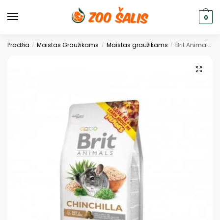
0
Pradžia
Maistas Graužikams
Maistas graužikams
Brit Animals maistas šinšiloms 1.5kg
/
/
/