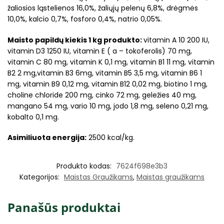
žaliosios ląstelienos 16,0%, žaliųjų pelenų 6,8%, drėgmės
10,0%, kalcio 0,7%, fosforo 0,4%, natrio 0,05%.
Maisto papildų kiekis 1 kg produkto:
vitamin A 10 200 IU,
vitamin D3 1250 IU, vitamin E ( a – tokoferolis) 70 mg,
vitamin C 80 mg, vitamin K 0,1 mg, vitamin B1 11 mg, vitamin
B2 2 mg,vitamin B3 6mg, vitamin B5 3,5 mg, vitamin B6 1
mg, vitamin B9 0,12 mg, vitamin B12 0,02 mg, biotino 1 mg,
choline chloride 200 mg, cinko 72 mg, geležies 40 mg,
mangano 54 mg, vario 10 mg, jodo 1,8 mg, seleno 0,21 mg,
kobalto 0,1 mg.
Asimiliuota energija:
2500 kcal/kg.
Produkto kodas:
7624f698e3b3
Kategorijos:
Maistas Graužikams
,
Maistas graužikams
Panašūs produktai