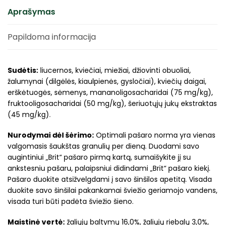
Aprašymas
Papildoma informacija
Sudėtis:
liucernos, kviečiai, miežiai, džiovinti obuoliai,
žalumynai (dilgėlės, kiaulpienės, gysločiai), kviečių daigai,
erškėtuogės, sėmenys, mananoligosacharidai (75 mg/kg),
fruktooligosacharidai (50 mg/kg), šeriuotųjų jukų ekstraktas
(45 mg/kg).
Nurodymai dėl šėrimo:
Optimali pašaro norma yra vienas
valgomasis šaukštas granulių per dieną. Duodami savo
augintiniui „Brit“ pašaro pirmą kartą, sumaišykite jį su
ankstesniu pašaru, palaipsniui didindami „Brit“ pašaro kiekį.
Pašaro duokite atsižvelgdami į savo šinšilos apetitą. Visada
duokite savo šinšilai pakankamai šviežio geriamojo vandens,
visada turi būti padėta šviežio šieno.
Maistinė vertė:
žaliųjų baltymų 16,0%, žaliųjų riebalų 3,0%,