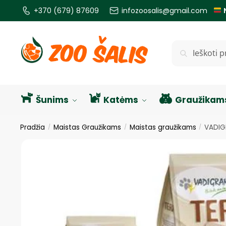
+370 (679) 87609
infozoosalis@gmail.com
Ieškoti
Šunims
Katėms
Graužikam
Pradžia
Maistas Graužikams
Maistas graužikams
VADIG
/
/
/