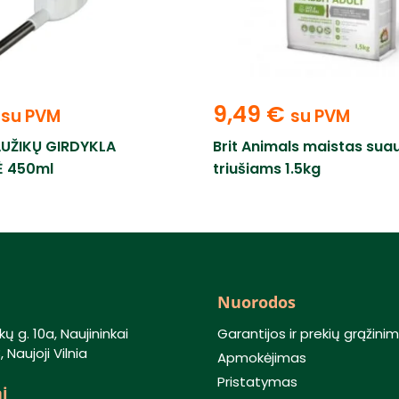
9,49
€
su PVM
su PVM
AUŽIKŲ GIRDYKLA
Brit Animals maistas su
Ė 450ml
triušiams 1.5kg
Nuorodos
kų g. 10a, Naujininkai
Garantijos ir prekių grąžini
 Naujoji Vilnia
Apmokėjimas
Pristatymas
i