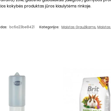
kios kokybės produktas jūros kiaulytėms rinkoje.
odas:
bc6a23be8421
Kategorijos:
Maistas Graužikams
,
Maistas