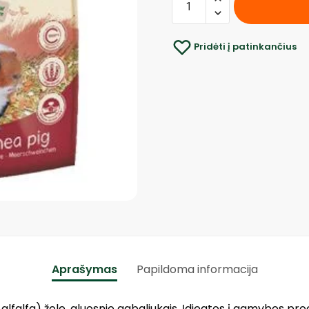
Pridėti į patinkančius
Aprašymas
Papildoma informacija
 alfalfa) žole, gluosnio gabaliukais. Įdiegtos į gamybos p