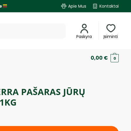
je
Apie Mus
Kontaktai
Paskyra
Įsiminti
0,00
€
0
ERRA PAŠARAS JŪRŲ
 1KG