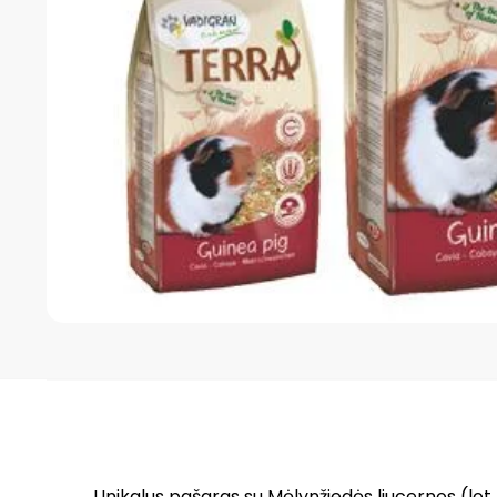
Unikalus pašaras su Mėlynžiedės liucernos (lot.