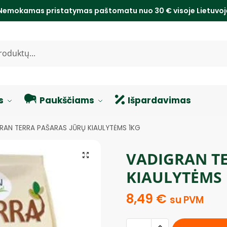
Nemokamas pristatymas paštomatu nuo 30 € visoje Lietuvo
s
Paukščiams
Išpardavimas
RAN TERRA PAŠARAS JŪRŲ KIAULYTĖMS 1KG
VADIGRAN T
KIAULYTĖMS
8,49
€
su PVM