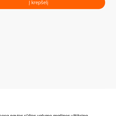
Į krepšelį
rocesą naujos rūšies valymo mašinos užtikrina