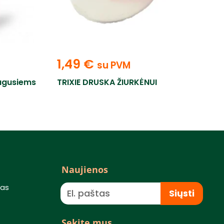
1,49
€
su PVM
augusiems
TRIXIE DRUSKA ŽIURKĖNUI
Naujienos
mas
Siųsti
Sekite mus