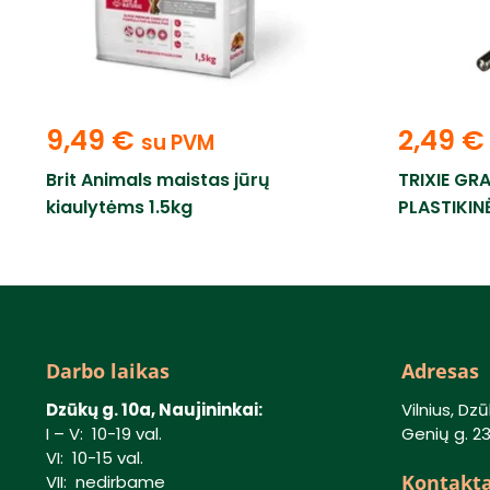
9,49
€
2,49
€
su PVM
Brit Animals maistas jūrų
TRIXIE GR
kiaulytėms 1.5kg
PLASTIKIN
Darbo laikas
Adresas
Dzūkų g. 10a, Naujininkai:
Vilnius, Dzū
I – V: 10-19 val.
Genių g. 23,
VI: 10-15 val.
Kontakta
VII: nedirbame