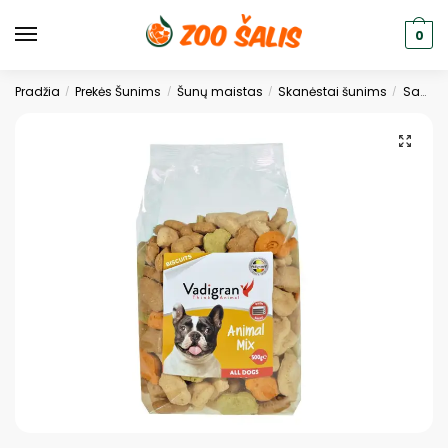
0
Pradžia
Prekės Šunims
Šunų maistas
Skanėstai šunims
Sausainiai
/
/
/
/