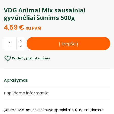
VDG Animal Mix sausainiai
gyvūnėliai šunims 500g
4,59
€
su PVM
Į krepšelį
Pridėti į patinkančius
Aprašymas
Papildoma informacija
„Animal Mix“ sausainiai buvo specialiai sukurti mažiems ir