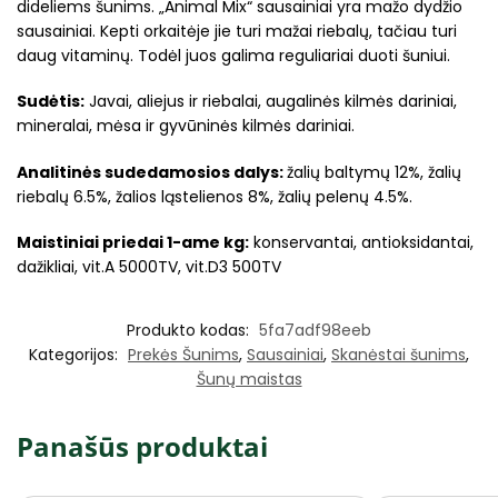
dideliems šunims. „Animal Mix“ sausainiai yra mažo dydžio
sausainiai. Kepti orkaitėje jie turi mažai riebalų, tačiau turi
daug vitaminų. Todėl juos galima reguliariai duoti šuniui.
Sudėtis:
Javai, aliejus ir riebalai, augalinės kilmės dariniai,
mineralai, mėsa ir gyvūninės kilmės dariniai.
Analitinės sudedamosios dalys:
žalių baltymų 12%, žalių
riebalų 6.5%, žalios ląstelienos 8%, žalių pelenų 4.5%.
Maistiniai priedai 1-ame kg:
konservantai, antioksidantai,
dažikliai, vit.A 5000TV, vit.D3 500TV
Produkto kodas:
5fa7adf98eeb
Kategorijos:
Prekės Šunims
,
Sausainiai
,
Skanėstai šunims
,
Šunų maistas
Panašūs produktai