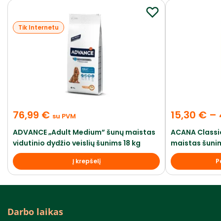
Tik Internetu
76,99
€
15,30
€
–
su PVM
ADVANCE „Adult Medium” šunų maistas
ACANA Classic
vidutinio dydžio veislių šunims 18 kg
maistas šunim
Į krepšelį
P
Darbo laikas