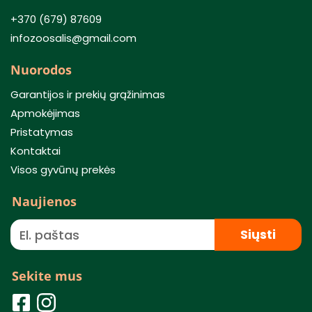
+370 (679) 87609
infozoosalis@gmail.com
Nuorodos
Garantijos ir prekių grąžinimas
Apmokėjimas
Pristatymas
Kontaktai
Visos gyvūnų prekės
Naujienos
Siųsti
Sekite mus