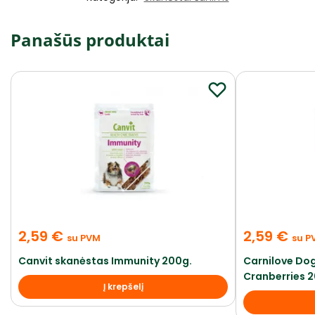
Panašūs produktai
2,59
€
2,59
€
su PVM
su P
Canvit skanėstas Immunity 200g.
Carnilove Do
Cranberries 
Į krepšelį