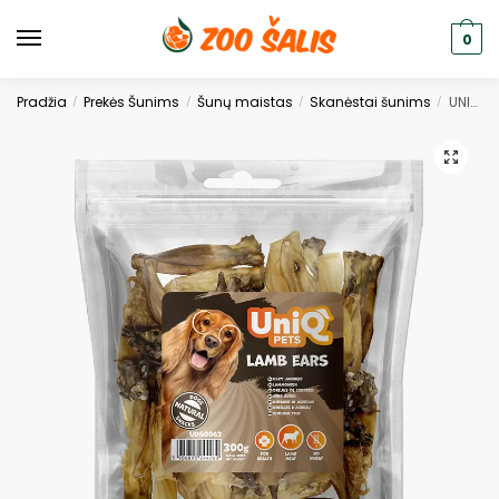
0
Pradžia
Prekės Šunims
Šunų maistas
Skanėstai šunims
UNIQ PETS dog ėrienos ausys 300g
/
/
/
/