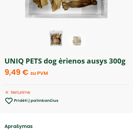
UNIQ PETS dog ėrienos ausys 300g
9,49
€
su PVM
Neturime
Pridėti į patinkančius
Aprašymas