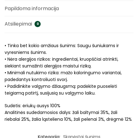
Papildoma informacija
Atsiliepimai
0
• Tinka bet kokio amžiaus šunims: Saugu šuniukams ir
vyresniems šunims.
• Nėra alergijos rizikos: ingredientai, kruopščiai atrinkti,
siekiant sumažinti alergijos maistui riziką.
• Minimali nutukimo rizika: mažo kaloringumo variantai,
padedantys kontroliuoti svorį.
• Padidinkite valgymo džiaugsmą: padėkite puoselėti
teigiamą patirtį, susijusią su valgymo laiku.
Sudėtis: ėriukų ausys 100%
Analitinės sudedamosios dalys: žali baltymai 35%, žali
riebalai 25%, žalia ląsteliena 10%, žali pelenai 3%, drėgmė 12%
Kategorija:
Skanėstai šunims