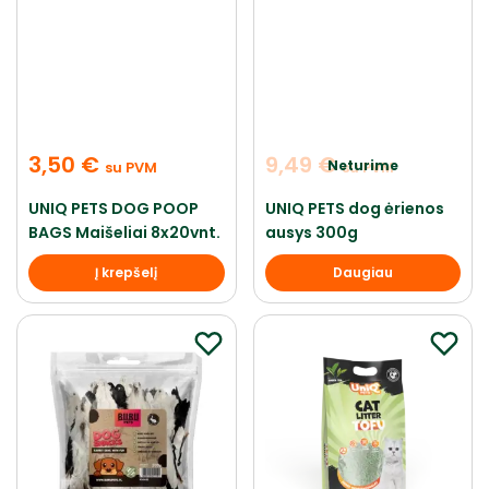
3,50
€
9,49
€
Neturime
su PVM
su PVM
UNIQ PETS DOG POOP
UNIQ PETS dog ėrienos
BAGS Maišeliai 8x20vnt.
ausys 300g
Į krepšelį
Daugiau