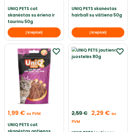
UNIQ PETS cat
UNIQ PETS skanėstas
skanėstas su ėriena ir
hairball su vištiena 50g
taurinu 50g
Į krepšelį
Į krepšelį
1,99
€
2,29
€
2,59
€
su PVM
su
PVM
UNIQ PETS cat
skanėstas antienos