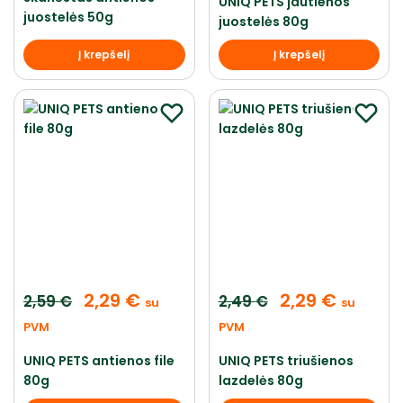
UNIQ PETS jautienos
juostelės 50g
juostelės 80g
Į krepšelį
Į krepšelį
2,29
€
2,29
€
2,59
€
2,49
€
su
su
PVM
PVM
UNIQ PETS antienos file
UNIQ PETS triušienos
80g
lazdelės 80g