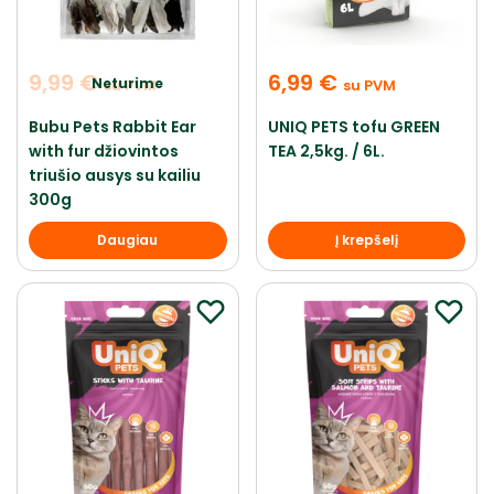
9,99
€
6,99
€
Neturime
su PVM
su PVM
Bubu Pets Rabbit Ear
UNIQ PETS tofu GREEN
with fur džiovintos
TEA 2,5kg. / 6L.
triušio ausys su kailiu
300g
Daugiau
Į krepšelį