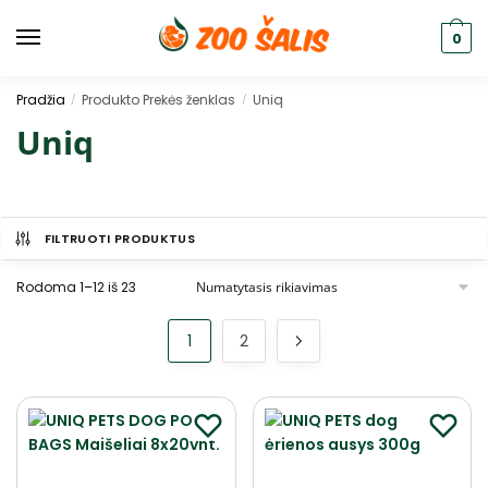
0
Pradžia
Produkto Prekės ženklas
Uniq
/
/
Uniq
FILTRUOTI PRODUKTUS
Rodoma 1–12 iš 23
1
2