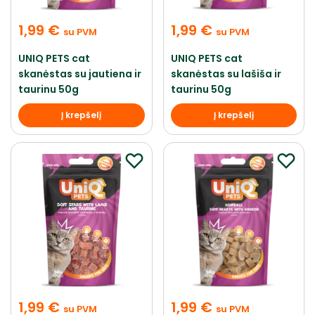
1,99
€
1,99
€
su PVM
su PVM
UNIQ PETS cat
UNIQ PETS cat
skanėstas su jautiena ir
skanėstas su lašiša ir
taurinu 50g
taurinu 50g
Į krepšelį
Į krepšelį
1,99
€
1,99
€
su PVM
su PVM