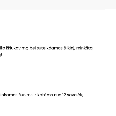
lio iššukavimą bei suteikdamas šilkinį, minkštą
į!
 tinkamas šunims ir katėms nuo 12 savaičių