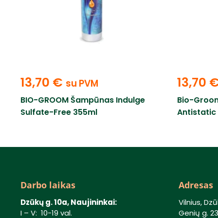
13,70
€
13,70
su PVM
BIO-GROOM Šampūnas Indulge
Bio-Groom
Sulfate-Free 355ml
Antistati
Darbo laikas
Adresas
Dzūkų g. 10a, Naujininkai:
Vilnius, Dzū
I – V: 10-19 val.
Genių g. 23,