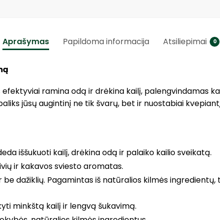
Aprašymas
Papildoma informacija
Atsiliepimai
0
mą
efektyviai ramina odą ir drėkina kailį, palengvindamas kai
aliks jūsų augintinį ne tik švarų, bet ir nuostabiai kvepiant
da iššukuoti kailį, drėkina odą ir palaiko kailio sveikatą.
 kivių ir kakavos sviesto aromatas.
 be dažiklių. Pagamintas iš natūralios kilmės ingredientų,
ti minkštą kailį ir lengvą šukavimą.
okybės, natūralios kilmės ingredientus.