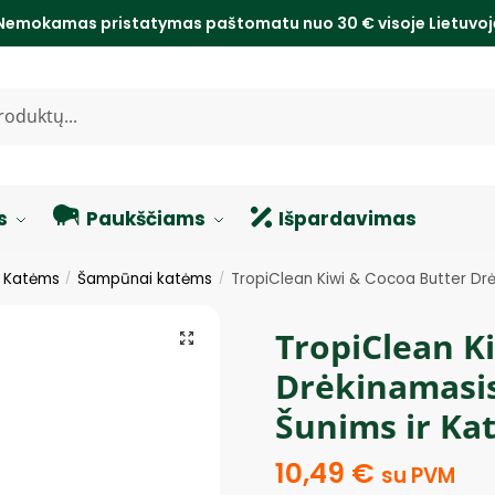
Nemokamas pristatymas paštomatu nuo 30 € visoje Lietuvo
s
Paukščiams
Išpardavimas
s Katėms
Šampūnai katėms
TropiClean Kiwi & Cocoa Butter Drė
/
/
TropiClean K
Drėkinamasis
Šunims ir Ka
10,49
€
su PVM