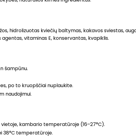
žos, hidrolizuotas kviečių baltymas, kakavos sviestas, auga
 agentas, vitaminas E, konservantas, kvapiklis.
ean šampūnu.
tes, po to kruopščiai nuplaukite.
am naudojimui.
 vietoje, kambario temperatūroje (16–27°C).
ei 38°C temperatūroje.