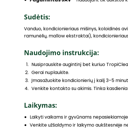
Sudėtis:
Vanduo, kondicionieriaus mišinys, koloidinės avi
ramunėlių, mallow ekstraktai), kondicionieriaus
Naudojimo instrukcija:
Nusiprauskite augintinį bet kuriuo TropiCl
Gerai nuplaukite.
Įmasažuokite kondicionierių į kailį 3–5 minu
Venkite kontakto su akimis. Tinka kasdieni
Laikymas:
Laikyti vaikams ir gyvūnams nepasiekiamoje
Venkite užšaldymo ir laikymo aukštesnėje n