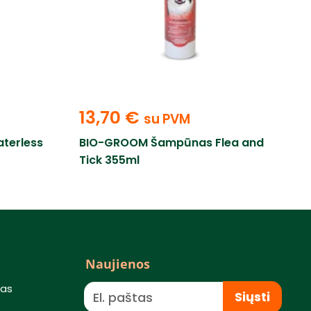
13,70
€
su PVM
terless
BIO-GROOM Šampūnas Flea and
Tick 355ml
Naujienos
mas
Siųsti