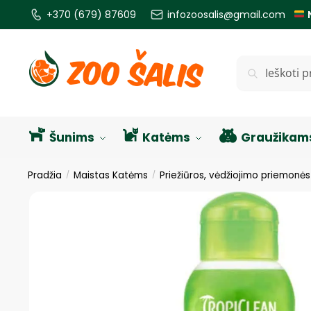
+370 (679) 87609
infozoosalis@gmail.com
Ieškoti
Šunims
Katėms
Graužikam
Pradžia
Maistas Katėms
Priežiūros, vėdžiojimo priemonė
/
/