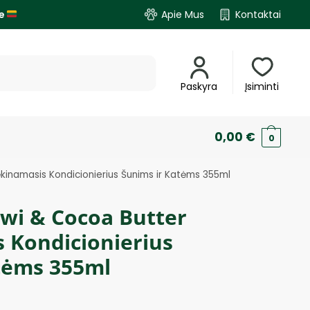
je
Apie Mus
Kontaktai
Paskyra
Įsiminti
0,00
€
0
kinamasis Kondicionierius Šunims ir Katėms 355ml
iwi & Cocoa Butter
 Kondicionierius
tėms 355ml