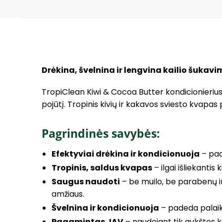
Drėkina, švelnina ir lengvina kailio šukavi
TropiClean Kiwi & Cocoa Butter kondicionierius 
pojūtį. Tropinis kivių ir kakavos sviesto kvapas p
Pagrindinės savybės:
Efektyviai drėkina ir kondicionuoja
– pade
Tropinis, saldus kvapas
– ilgai išliekantis
Saugus naudoti
– be muilo, be parabenų ir
amžiaus.
Švelnina ir kondicionuoja
– padeda palaiky
Pagamintas JAV
– naudojant tik aukštos k