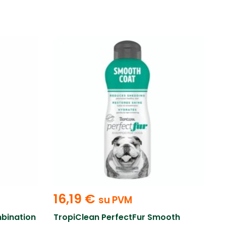
16,19
€
su PVM
mbination
TropiClean PerfectFur Smooth