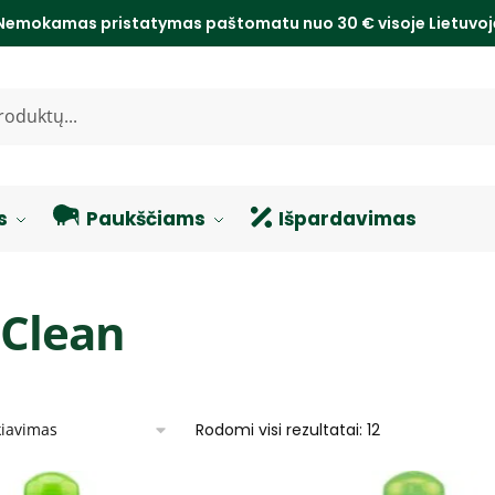
Nemokamas pristatymas paštomatu nuo 30 € visoje Lietuvo
s
Paukščiams
Išpardavimas
iClean
Rodomi visi rezultatai: 12