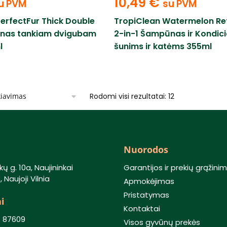
10,49
€
u PVM
su PVM
erfectFur Thick Double
TropiClean Watermelon Re
nas tankiam dvigubam
2-in-1 Šampūnas ir Kondici
l
šunims ir katėms 355ml
Rodomi visi rezultatai: 12
Nuorodos
kų g. 10a, Naujininkai
Garantijos ir prekių grąžini
 Naujoji Vilnia
Apmokėjimas
Pristatymas
i
Kontaktai
) 87609
Visos gyvūnų prekės