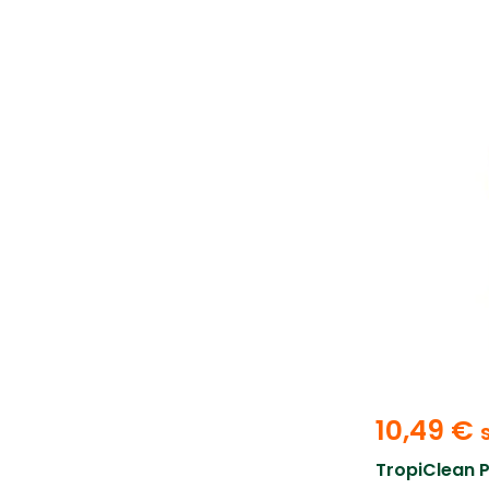
10,49
€
TropiClean 