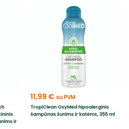
11,99
€
su PVM
ch
TropiClean OxyMed hipoalerginis
ninis
šampūnas šunims ir katėms, 355 ml
nims ir