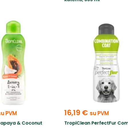
16,19
€
su PVM
su PVM
Papaya & Coconut
TropiClean PerfectFur Co