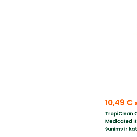
10,49
€
TropiClean 
Medicated I
šunims ir k