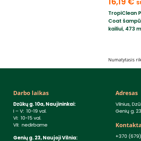
16,19
€
s
TropiClean P
Coat šampū
kailiui, 473 m
Darbo laikas
Adresas
Dzūkų g. 10a, Naujininkai:
Vilnius, Dzū
I – V: 10-19 val.
Genių g. 23,
VI: 10-15 val.
Kontakta
VII: nedirbame
+370 (679
Genių g. 23, Naujoji Vilnia: