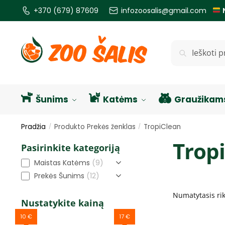
+370 (679) 87609
infozoosalis@gmail.com
Ieškoti
Šunims
Katėms
Graužikam
Pradžia
Produkto Prekės ženklas
TropiClean
/
/
Trop
Pasirinkite kategoriją
Maistas Katėms
(9)
Prekės Šunims
(12)
Nustatykite kainą
10 €
17 €