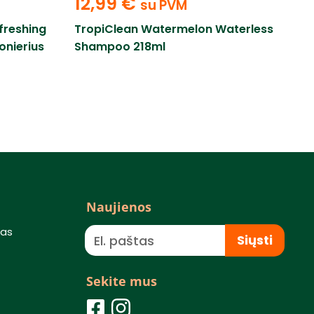
12,99
€
su PVM
freshing
TropiClean Watermelon Waterless
onierius
Shampoo 218ml
Naujienos
mas
Siųsti
Sekite mus