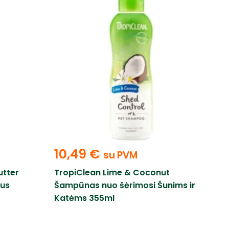
10,49
€
su PVM
utter
TropiClean Lime & Coconut
ius
Šampūnas nuo šėrimosi Šunims ir
Katėms 355ml