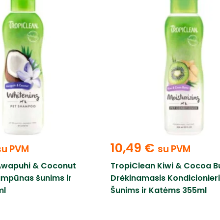
10,49
€
su PVM
su PVM
Awapuhi & Coconut
TropiClean Kiwi & Cocoa B
ampūnas šunims ir
Drėkinamasis Kondicionier
ml
Šunims ir Katėms 355ml