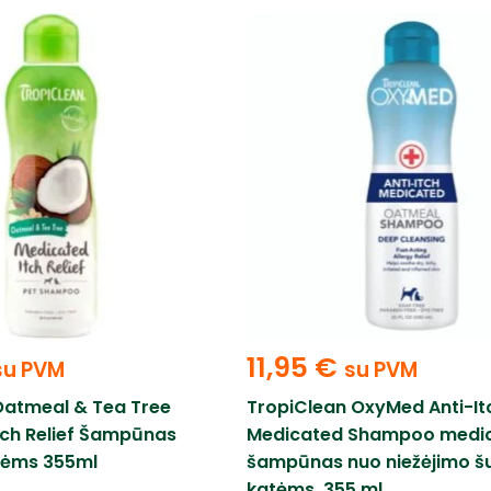
11,95
€
su PVM
su PVM
Oatmeal & Tea Tree
TropiClean OxyMed Anti-It
tch Relief Šampūnas
Medicated Shampoo medici
atėms 355ml
šampūnas nuo niežėjimo šu
katėms, 355 ml