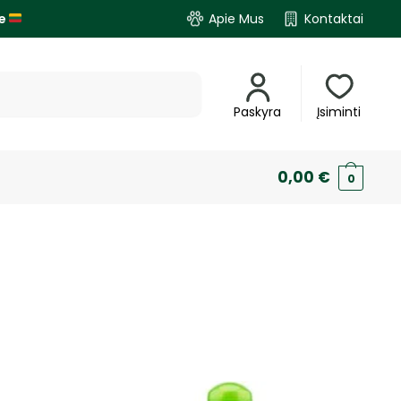
je
Apie Mus
Kontaktai
Paskyra
Įsiminti
0,00
€
0