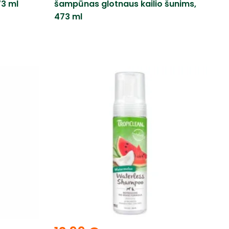
3 ml
šampūnas glotnaus kailio šunims,
473 ml