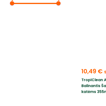
10,49
€
TropiClean 
Balinantis Š
katėms 355