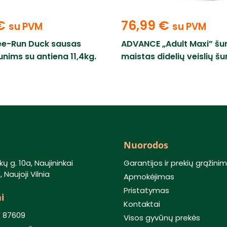
€
76,99
€
su PVM
su PVM
ee-Run Duck sausas
ADVANCE „Adult Maxi” šu
nims su antiena 11,4kg.
maistas didelių veislių šu
Nuorodos
kų g. 10a, Naujininkai
Garantijos ir prekių grąžini
 Naujoji Vilnia
Apmokėjimas
Pristatymas
i
Kontaktai
) 87609
Visos gyvūnų prekės