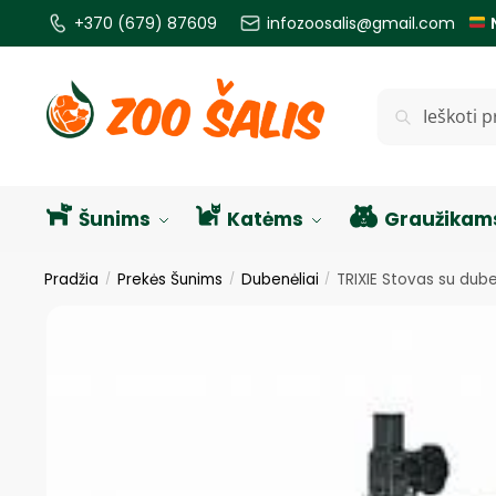
+370 (679) 87609
infozoosalis@gmail.com
Ieškoti
Šunims
Katėms
Graužikam
Pradžia
Prekės Šunims
Dubenėliai
TRIXIE Stovas su duben
/
/
/