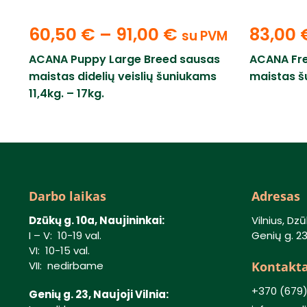
60,50
€
–
91,00
€
83,00
su PVM
ACANA Puppy Large Breed sausas
ACANA Fr
maistas didelių veislių šuniukams
maistas šu
11,4kg. – 17kg.
Darbo laikas
Adresas
Dzūkų g. 10a, Naujininkai:
Vilnius, Dzū
I – V: 10-19 val.
Genių g. 23,
VI: 10-15 val.
Kontakta
VII: nedirbame
+370 (679
Genių g. 23, Naujoji Vilnia: