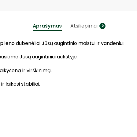
Aprašymas
Atsiliepimai
0
lieno dubenėliai Jūsų augintinio maistui ir vandeniui.
usiame Jūsų augintiniui aukštyje.
laikyseną ir virškinimą.
 laikosi stabiliai.