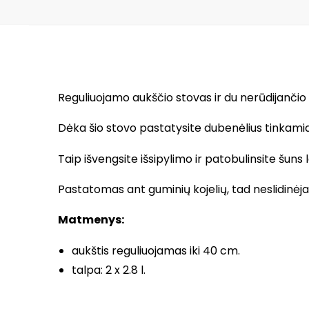
Reguliuojamo aukščio stovas ir du nerūdijančio p
Dėka šio stovo pastatysite dubenėlius tinkamia
Taip išvengsite išsipylimo ir patobulinsite šuns 
Pastatomas ant guminių kojelių, tad neslidinėja ir
Matmenys:
aukštis reguliuojamas iki 40 cm.
talpa: 2 x 2.8 l.