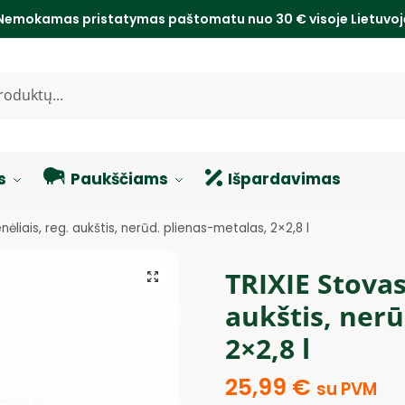
Nemokamas pristatymas paštomatu nuo 30 € visoje Lietuvo
s
Paukščiams
Išpardavimas
ėliais, reg. aukštis, nerūd. plienas-metalas, 2×2,8 l
TRIXIE Stovas
aukštis, nerū
2×2,8 l
25,99
€
su PVM