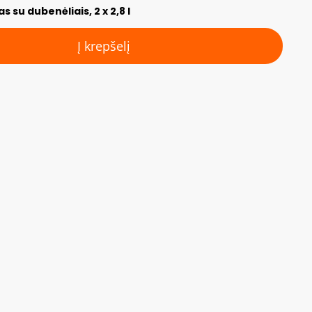
s su dubenėliais, 2 x 2,8 l
Į krepšelį