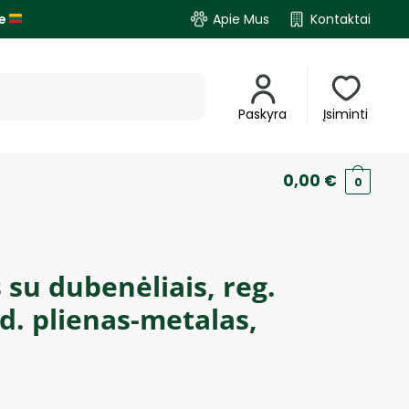
je
Apie Mus
Kontaktai
Paskyra
Įsiminti
0,00
€
0
 su dubenėliais, reg.
d. plienas-metalas,