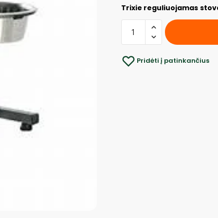
Trixie reguliuojamas
stova
Pridėti į patinkančius