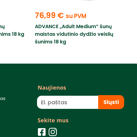
76,99
€
su PVM
nų
ADVANCE „Adult Medium” šunų
nims 18 kg
maistas vidutinio dydžio veislių
šunims 18 kg
Naujienos
mas
Siųsti
Sekite mus