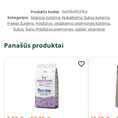
Produkto kodas:
5e019d352f5d
Kategorijos:
Maistas Katėms
,
Nukailinimo Šukos katėms
,
Prekės Šunims
,
Priežiūros, vėdžiojimo priemonės Katėms
,
Šukos
,
Šunų Priežiūros priemonės, žaislai, vitaminai
Panašūs produktai