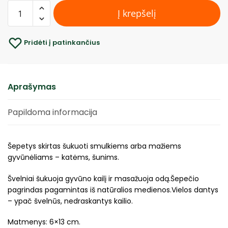
Į krepšelį
Pridėti į patinkančius
Aprašymas
Papildoma informacija
Šepetys skirtas šukuoti smulkiems arba mažiems
gyvūnėliams – katėms, šunims.
Švelniai šukuoja gyvūno kailį ir masažuoja odą.Šepečio
pagrindas pagamintas iš natūralios medienos.Vielos dantys
– ypač švelnūs, nedraskantys kailio.
Matmenys: 6×13 cm.