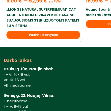
6,00
€
–
52,99
€
16,99
€
–
su PVM
„MONGE NATURAL SUPERPREMIUM“ CAT
Acana Bounti
ADULT STERILISED VISAVERTIS PAŠARAS
maistas katėm
SUAUGUSIOMS STERILIZUOTOMS KATĖMS
P
SU VIŠTIENA
Pasirinkti savybes
Darbo laikas
Dzūkų g. 10a, Naujininkai:
I – V: 10-19 val.
VI: 10-15 val.
VII: nedirbame
Genių g. 23, Naujoji Vilnia:
I: nedirbame
II – V: 9-19 val.