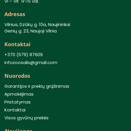
VI – VII: 9-15 val.
Adresas
Vilnius, Dzūkų g. 10a, Naujininkai
Genių g. 23, Naujoji Vilnia
Kontaktai
+370 (679) 87609
infozoosalis@gmail.com
Nuorodos
Garantijos ir prekių grąžinimas
Apmokėjimas
Pristatymas
Kontaktai
Visos gyvūnų prekės
Naujienos