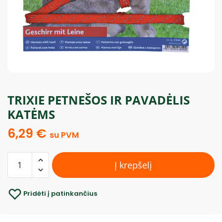
TRIXIE PETNEŠOS IR PAVADĖLIS
KATĖMS
6,29
€
su PVM
Į krepšelį
Pridėti į patinkančius