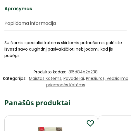
Aprašymas
Papildoma informacija
Su šiomis specialiai katėms skirtomis petnešomis galėsite
išvesti savo augintinį pasivaikščioti nebijodami, kad jis
pabėgs.
Produkto kodas:
815d84b2a238
Kategorijos:
Maistas Katėms
,
Pavadėliai
,
Priežiūros, vėdžiojimo
priemonės Katėms
Panašūs produktai