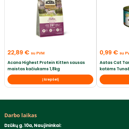
22,89
€
0,99
€
su PVM
su P
Acana Highest Protein Kitten sausas
Aatas Cat Tan
maistas kačiukams 1,8kg
katėms Tuna
Į krepšelį
Darbo laikas
Dzūkų g. 10a, Naujininkai: