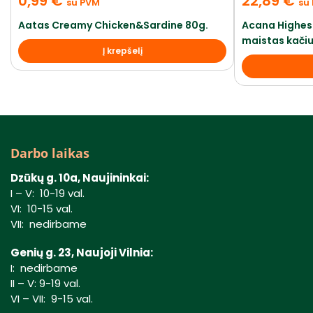
0,99
€
22,89
€
su PVM
su
Aatas Creamy Chicken&Sardine 80g.
Acana Highest
maistas kači
Į krepšelį
Darbo laikas
Dzūkų g. 10a, Naujininkai:
I – V: 10-19 val.
VI: 10-15 val.
VII: nedirbame
Genių g. 23, Naujoji Vilnia:
I: nedirbame
II – V: 9-19 val.
VI – VII: 9-15 val.