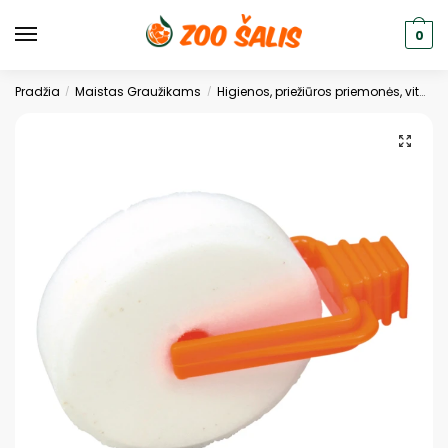
0
Pradžia
Maistas Graužikams
Higienos, priežiūros priemonės, vitaminai graužikams
/
/