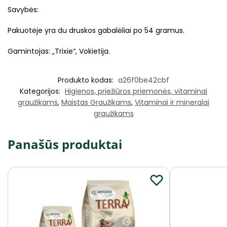
Savybės:
Pakuotėje yra du druskos gabalėliai po 54 gramus.
Gamintojas: „Trixie“, Vokietija.
Produkto kodas:
a26f0be42cbf
Kategorijos:
Higienos, priežiūros priemonės, vitaminai
graužikams
,
Maistas Graužikams
,
Vitaminai ir mineralai
graužikams
Panašūs produktai