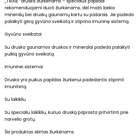
„TRIXIE“ druska žiurkėnams – specialūs papildai
rekomenduojami duoti žiurkėnams, dėl mažo kiekio
mineralų bei druskų gaunamų kartu su pašarais. Jie padeda
palaikyti gerą gyvūno sveikatą ir stiprina imuninę sistemą.
Gyvūno sveikatai
Su druska gaunamos druskos ir mineralai padeda palaikyti
puikią gyvūno sveikatą.
Imuninei sistemai
Druska yra puikus papildas žiurkėnui padedantis stiprinti
imunitetą.
Su laikikliu
Su specialiu laikikliu, kuriuo druską paprasta pritvirtinti prie
narvelio grotų.
Šis produktas skirtas žiurkėnams.