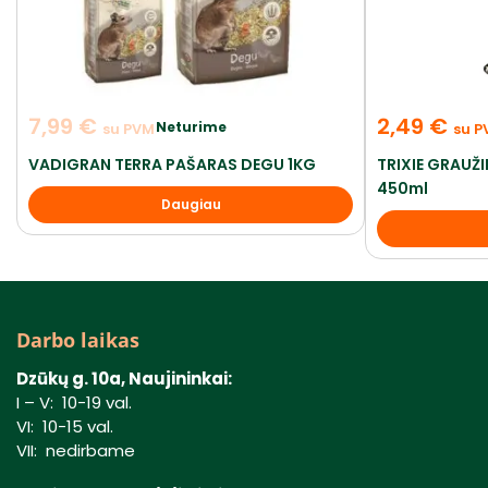
7,99
€
2,49
€
Neturime
su PVM
su P
VADIGRAN TERRA PAŠARAS DEGU 1KG
TRIXIE GRAUŽI
450ml
Daugiau
Darbo laikas
Dzūkų g. 10a, Naujininkai:
I – V: 10-19 val.
VI: 10-15 val.
VII: nedirbame