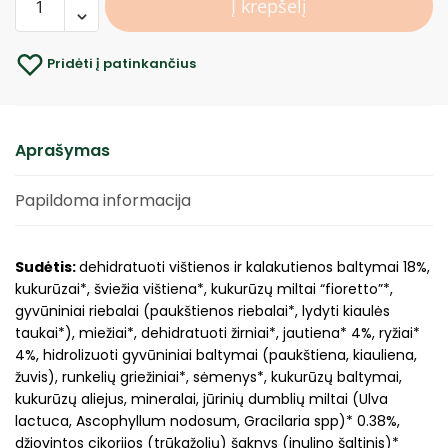
Į krepšelį
Pridėti į patinkančius
Aprašymas
Papildoma informacija
Sudėtis:
dehidratuoti vištienos ir kalakutienos baltymai 18%,
kukurūzai*, šviežia vištiena*, kukurūzų miltai “fioretto”*,
gyvūniniai riebalai (paukštienos riebalai*, lydyti kiaulės
taukai*), miežiai*, dehidratuoti žirniai*, jautiena* 4%, ryžiai*
4%, hidrolizuoti gyvūniniai baltymai (paukštiena, kiauliena,
žuvis), runkelių griežiniai*, sėmenys*, kukurūzų baltymai,
kukurūzų aliejus, mineralai, jūrinių dumblių miltai (Ulva
lactuca, Ascophyllum nodosum, Gracilaria spp)* 0.38%,
džiovintos cikorijos (trūkažolių) šaknys (inulino šaltinis)*