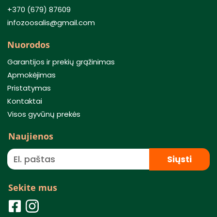
+370 (679) 87609
infozoosalis@gmail.com
Nuorodos
Garantijos ir prekių grąžinimas
Apmokėjimas
Pristatymas
Kontaktai
Visos gyvūnų prekės
Naujienos
Siųsti
Sekite mus