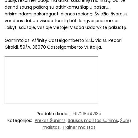
būklę, rekomenduojama atlikti kasdienę mankštą. Galite
derinti sausą pašarą su atitinkamu šlapiu pašaru,
prisimindami pakoreguoti dienos racioną. Šviežio, švaraus
vandens dubuo visada turėtų būti lengvai prieinamas.
Laikyti sausoje, vėsioje vietoje. Visada uždarykite pakuotę.
Gamintojas: Affinity Castelgomberto S.r.l., Via G. Pecori
Giraldi, 59/A, 36070 Castelgomberto VI, Italija.
Produkto kodas:
617218d4213b
Kategorijos:
Prekės Šunims
,
Sausas maistas šunims
,
Šunų
maistas
,
Trainer maistas