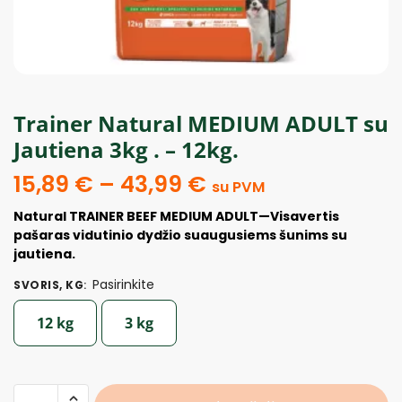
Trainer Natural MEDIUM ADULT su
Jautiena 3kg . – 12kg.
15,89
€
–
43,99
€
su PVM
Natural TRAINER BEEF MEDIUM ADULT—Visavertis
pašaras vidutinio dydžio suaugusiems šunims su
jautiena.
Pasirinkite
SVORIS, KG
:
12 kg
3 kg