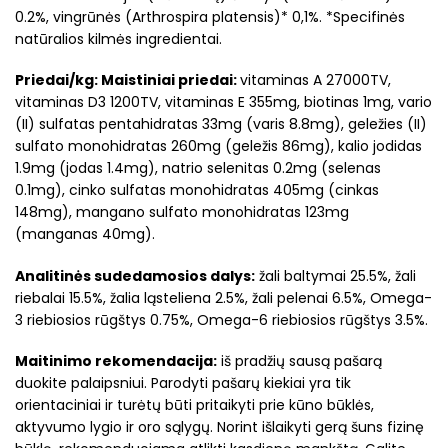
0.2%, vingrūnės (Arthrospira platensis)* 0,1%. *Specifinės
natūralios kilmės ingredientai.
Priedai/kg: Maistiniai priedai:
vitaminas A 27000TV,
vitaminas D3 1200TV, vitaminas E 355mg, biotinas 1mg, vario
(II) sulfatas pentahidratas 33mg (varis 8.8mg), geležies (II)
sulfato monohidratas 260mg (geležis 86mg), kalio jodidas
1.9mg (jodas 1.4mg), natrio selenitas 0.2mg (selenas
0.1mg), cinko sulfatas monohidratas 405mg (cinkas
148mg), mangano sulfato monohidratas 123mg
(manganas 40mg).
Analitinės sudedamosios dalys:
žali baltymai 25.5%, žali
riebalai 15.5%, žalia ląsteliena 2.5%, žali pelenai 6.5%, Omega-
3 riebiosios rūgštys 0.75%, Omega-6 riebiosios rūgštys 3.5%.
Maitinimo rekomendacija:
iš pradžių sausą pašarą
duokite palaipsniui. Parodyti pašarų kiekiai yra tik
orientaciniai ir turėtų būti pritaikyti prie kūno būklės,
aktyvumo lygio ir oro sąlygų. Norint išlaikyti gerą šuns fizinę