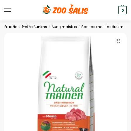
0
Pradžia
Prekės Šunims
Šunų maistas
Sausas maistas šunims
/
/
/