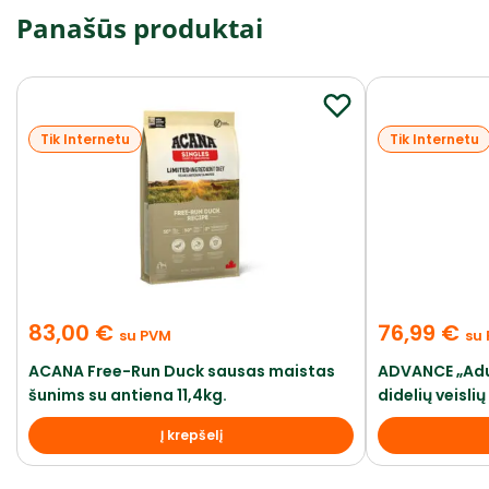
Panašūs produktai
Tik Internetu
Tik Internetu
83,00
€
76,99
€
su PVM
su
ACANA Free-Run Duck sausas maistas
ADVANCE „Adu
šunims su antiena 11,4kg.
didelių veisli
Į krepšelį