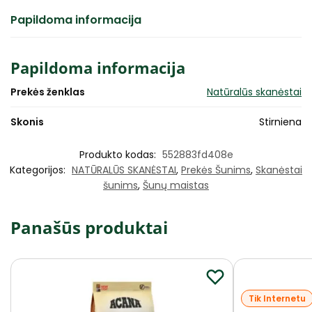
Papildoma informacija
Papildoma informacija
Prekės ženklas
Natūralūs skanėstai
Skonis
Stirniena
Produkto kodas:
552883fd408e
Kategorijos:
NATŪRALŪS SKANĖSTAI
,
Prekės Šunims
,
Skanėstai
šunims
,
Šunų maistas
Panašūs produktai
Tik Internetu