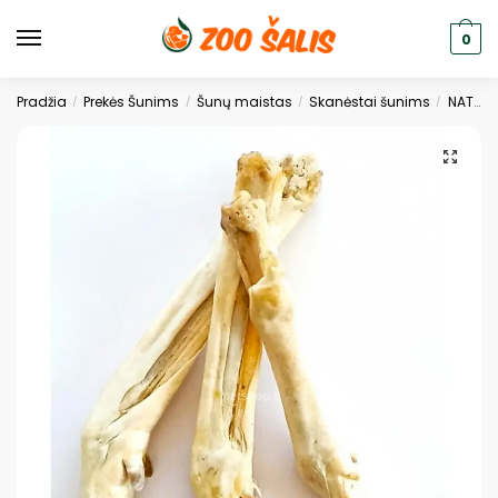
0
Pradžia
Prekės Šunims
Šunų maistas
Skanėstai šunims
NATŪRALŪS SKANĖSTAI
/
/
/
/