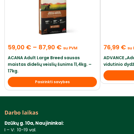
59,00
€
–
87,90
€
76,99
€
su PVM
su
ACANA Adult Large Breed sausas
ADVANCE „Adu
maistas didelių veislių šunims 11,4kg. –
vidutinio dydž
17kg.
Pasirinkti savybes
Darbo laikas
Dzūkų g. 10a, Naujininkai:
I – V: 10-19 val.