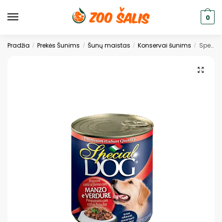
0
Pradžia
Prekės Šunims
Šunų maistas
Konservai šunims
Special dog šunų konservai gabalėliai su Jautiena ir daržovėmis 720 g
/
/
/
/