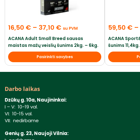
16,50
€
–
37,10
€
59,50
€
–
su PVM
ACANA Adult Small Breed sausas
ACANA Sport&
maistas mažų veislių šunims 2kg. – 6kg.
šunims 11,4kg.
Pasirinkti savybes
P
Darbo laikas
Dzūkų g. 10a, Naujininkai:
I – V: 10-19 val.
VI: 10-15 val.
VII: nedirbame
Genių g. 23, Naujoji Vilnia: