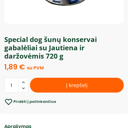
Special dog šunų konservai
gabalėliai su Jautiena ir
daržovėmis 720 g
1,89
€
su PVM
Į krepšelį
Pridėti į patinkančius
Aprašymas