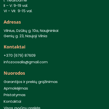
I: nedirbame
II – V: 9-19 val.
VI – VII: 9-15 val.
Adresas
Vilnius, Dzūkų g. 10a, Naujininkai
Genių g. 23, Naujoji Vilnia
Kontaktai
+370 (679) 87609
infozoosalis@gmail.com
Nuorodos
Garantijos ir prekių grąžinimas
Apmokėjimas
Pristatymas
Kontaktai
Visos gyvūnų prekės