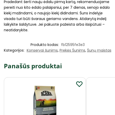
Pradedant šerti nauju ėdalu pirmą kartą, rekomenduojame
pereiti nuo kito ėdalo palaipsniui, per 7 dienas, senojo ėdalo
kiekį mažindami, o naujojo kiekį didindami. Šuns indelyje
visada turi būti švaraus geriamo vandens. Atidarytą indelį
laikykite šaldytuve. Jei pakuotė pažeista arba išsipūtusi –
neatidarykite.
Produkto kodas:
fb12595fe3e3
Kategorijos:
Konservai šunims
,
Prekės Šunims
,
Šunų maistas
Panašūs produktai