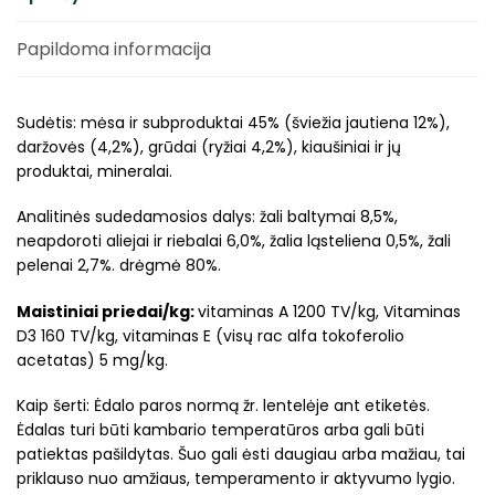
Papildoma informacija
Sudėtis: mėsa ir subproduktai 45% (šviežia jautiena 12%),
daržovės (4,2%), grūdai (ryžiai 4,2%), kiaušiniai ir jų
produktai, mineralai.
Analitinės sudedamosios dalys: žali baltymai 8,5%,
neapdoroti aliejai ir riebalai 6,0%, žalia ląsteliena 0,5%, žali
pelenai 2,7%. drėgmė 80%.
Maistiniai priedai/kg:
vitaminas A 1200 TV/kg, Vitaminas
D3 160 TV/kg, vitaminas E (visų rac alfa tokoferolio
acetatas) 5 mg/kg.
Kaip šerti: Ėdalo paros normą žr. lentelėje ant etiketės.
Ėdalas turi būti kambario temperatūros arba gali būti
patiektas pašildytas. Šuo gali ėsti daugiau arba mažiau, tai
priklauso nuo amžiaus, temperamento ir aktyvumo lygio.