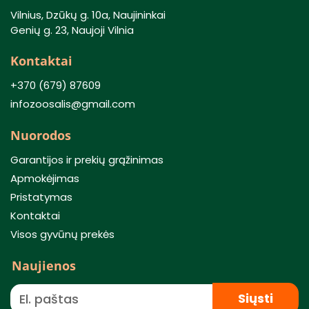
Vilnius, Dzūkų g. 10a, Naujininkai
Genių g. 23, Naujoji Vilnia
Kontaktai
+370 (679) 87609
infozoosalis@gmail.com
Nuorodos
Garantijos ir prekių grąžinimas
Apmokėjimas
Pristatymas
Kontaktai
Visos gyvūnų prekės
Naujienos
Siųsti