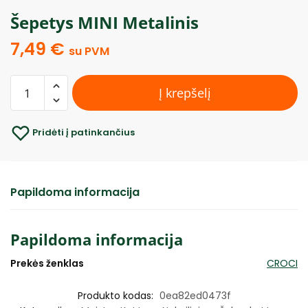
Šepetys MINI Metalinis
7,49
€
su PVM
Į krepšelį
Pridėti į patinkančius
Papildoma informacija
Papildoma informacija
Prekės ženklas
CROCI
Produkto kodas:
0ea82ed0473f