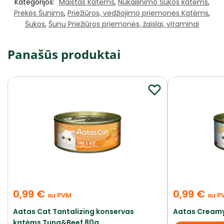
Kategorijos:
Maistas Katėms
,
Nukailinimo Šukos katėms
,
Prekės Šunims
,
Priežiūros, vėdžiojimo priemonės Katėms
,
Šukos
,
Šunų Priežiūros priemonės, žaislai, vitaminai
Panašūs produktai
0,99
€
0,99
€
su PVM
su P
Aatas Cat Tantalizing konservas
Aatas Creamy
katėms Tuna&Beef 80g