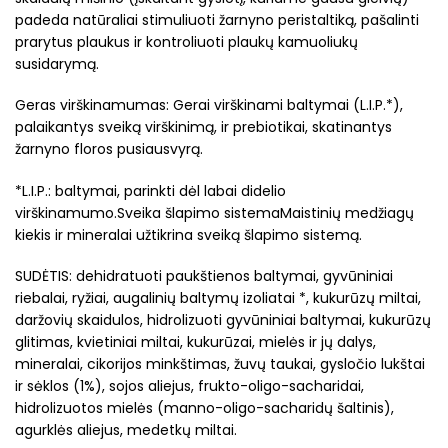
padeda natūraliai stimuliuoti žarnyno peristaltiką, pašalinti
prarytus plaukus ir kontroliuoti plaukų kamuoliukų
susidarymą.
Geras virškinamumas: Gerai virškinami baltymai (L.I.P.*),
palaikantys sveiką virškinimą, ir prebiotikai, skatinantys
žarnyno floros pusiausvyrą.
*L.I.P.: baltymai, parinkti dėl labai didelio
virškinamumo.Sveika šlapimo sistemaMaistinių medžiagų
kiekis ir mineralai užtikrina sveiką šlapimo sistemą.
SUDĖTIS: dehidratuoti paukštienos baltymai, gyvūniniai
riebalai, ryžiai, augalinių baltymų izoliatai *, kukurūzų miltai,
daržovių skaidulos, hidrolizuoti gyvūniniai baltymai, kukurūzų
glitimas, kvietiniai miltai, kukurūzai, mielės ir jų dalys,
mineralai, cikorijos minkštimas, žuvų taukai, gysločio lukštai
ir sėklos (1%), sojos aliejus, frukto-oligo-sacharidai,
hidrolizuotos mielės (manno-oligo-sacharidų šaltinis),
agurklės aliejus, medetkų miltai.