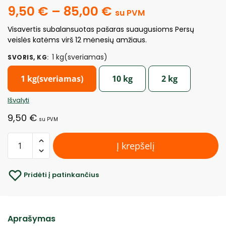
9,50
€
–
85,00
€
su PVM
Visavertis subalansuotas pašaras suaugusioms Persų
veislės katėms virš 12 mėnesių amžiaus.
1 kg(sveriamas)
SVORIS, KG
:
1 kg(sveriamas)
10 kg
2 kg
Išvalyti
9,50
€
su PVM
Į krepšelį
Pridėti į patinkančius
Aprašymas