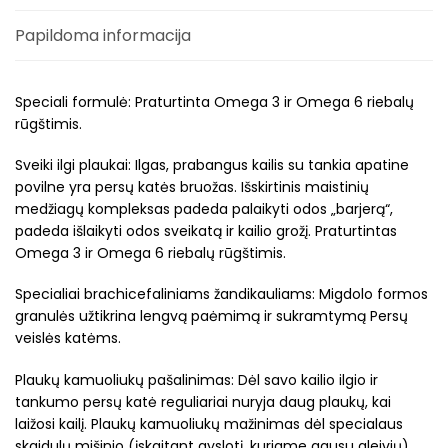
Papildoma informacija
Speciali formulė: Praturtinta Omega 3 ir Omega 6 riebalų
rūgštimis.
Sveiki ilgi plaukai: Ilgas, prabangus kailis su tankia apatine
povilne yra persų katės bruožas. Išskirtinis maistinių
medžiagų kompleksas padeda palaikyti odos „barjerą“,
padeda išlaikyti odos sveikatą ir kailio grožį. Praturtintas
Omega 3 ir Omega 6 riebalų rūgštimis.
Specialiai brachicefaliniams žandikauliams: Migdolo formos
granulės užtikrina lengvą paėmimą ir sukramtymą Persų
veislės katėms.
Plaukų kamuoliukų pašalinimas: Dėl savo kailio ilgio ir
tankumo persų katė reguliariai nuryja daug plaukų, kai
laižosi kailį. Plaukų kamuoliukų mažinimas dėl specialaus
skaidulų mišinio (įskaitant gyslotį, kuriame gausu gleivių)