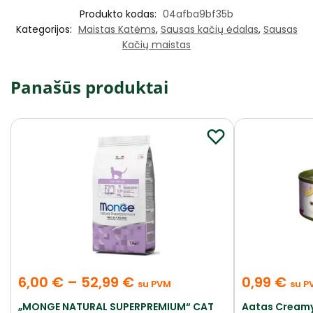
Produkto kodas:
04afba9bf35b
Kategorijos:
Maistas Katėms
,
Sausas kačių ėdalas
,
Sausas
Kačių maistas
Panašūs produktai
6,00
€
–
52,99
€
0,99
€
su PVM
su P
„MONGE NATURAL SUPERPREMIUM“ CAT
Aatas Creamy