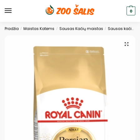
0
Pradžia
Maistas Katėms
Sausas Kačių maistas
Sausas kačių ėdalas
/
/
/