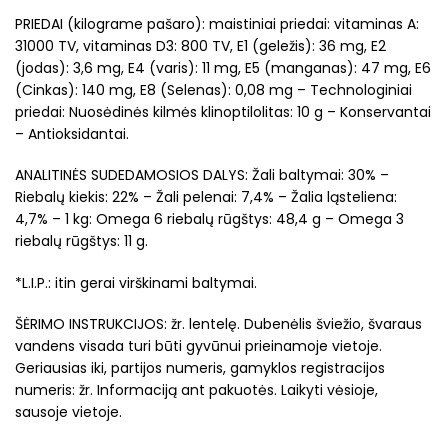
PRIEDAI (kilograme pašaro): maistiniai priedai: vitaminas A:
31000 TV, vitaminas D3: 800 TV, E1 (geležis): 36 mg, E2
(jodas): 3,6 mg, E4 (varis): 11 mg, E5 (manganas): 47 mg, E6
(Cinkas): 140 mg, E8 (Selenas): 0,08 mg – Technologiniai
priedai: Nuosėdinės kilmės klinoptilolitas: 10 g – Konservantai
– Antioksidantai.
ANALITINĖS SUDEDAMOSIOS DALYS: Žali baltymai: 30% –
Riebalų kiekis: 22% – Žali pelenai: 7,4% – Žalia ląsteliena:
4,7% – 1 kg: Omega 6 riebalų rūgštys: 48,4 g – Omega 3
riebalų rūgštys: 11 g.
*L.I.P.: itin gerai virškinami baltymai.
ŠĖRIMO INSTRUKCIJOS: žr. lentelę. Dubenėlis šviežio, švaraus
vandens visada turi būti gyvūnui prieinamoje vietoje.
Geriausias iki, partijos numeris, gamyklos registracijos
numeris: žr. Informaciją ant pakuotės. Laikyti vėsioje,
sausoje vietoje.