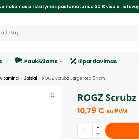
Nemokamas pristatymas paštomatu nuo 30 € visoje Lietuvo
s
Paukščiams
Išpardavimas
 vitaminai
Žaislai
ROGZ Scrubz Large Red 54cm
/
/
ROGZ Scrubz
10,79
€
su PVM