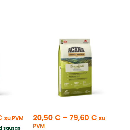
€
20,50
€
–
79,60
€
su PVM
su
PVM
d sausas