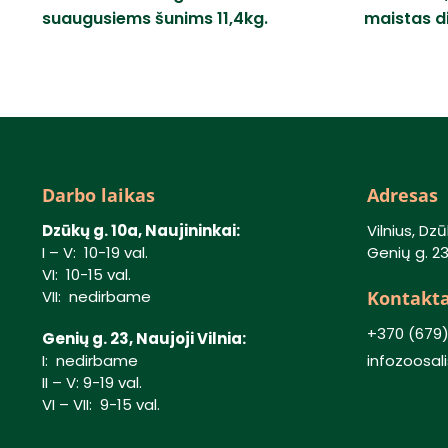
suaugusiems šunims 11,4kg.
maistas di
Darbo laikas
Adresas
Dzūkų g. 10a, Naujininkai:
Vilnius, Dzū
I – V: 10-19 val.
Genių g. 23,
VI: 10-15 val.
Kontakta
VII: nedirbame
+370 (679
Genių g. 23, Naujoji Vilnia:
I: nedirbame
infozoosa
II – V: 9-19 val.
VI – VII: 9-15 val.