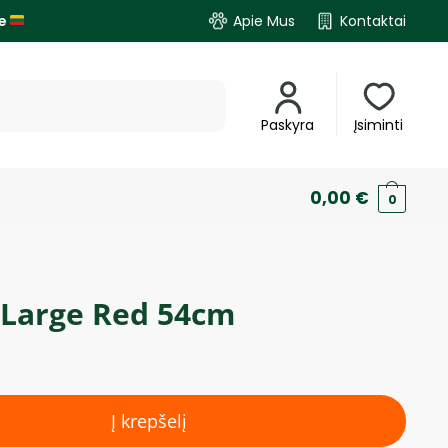
je
Apie Mus
Kontaktai
Paskyra
Įsiminti
0,00
€
0
 Large Red 54cm
Į krepšelį