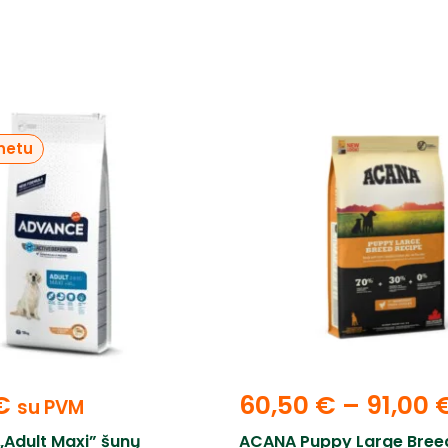
rnetu
€
60,50
€
–
91,00
su PVM
Adult Maxi” šunų
ACANA Puppy Large Bree