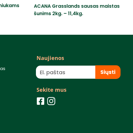
uniukams
ACANA Grasslands sausas maistas
šunims 2kg. – 11,4kg.
Naujienos
mas
Siųsti
Sekite mus