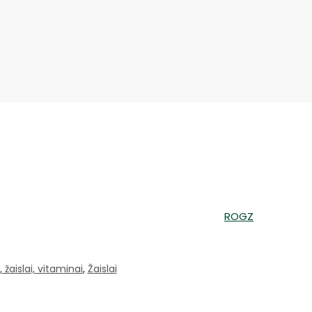
ROGZ
žaislai, vitaminai
,
Žaislai