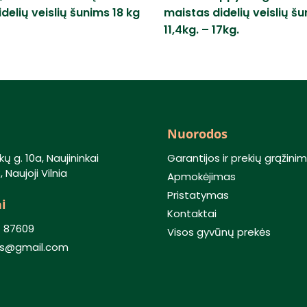
delių veislių šunims 18 kg
maistas didelių veislių š
11,4kg. – 17kg.
Nuorodos
kų g. 10a, Naujininkai
Garantijos ir prekių grąžini
 Naujoji Vilnia
Apmokėjimas
Pristatymas
i
Kontaktai
) 87609
Visos gyvūnų prekės
lis@gmail.com