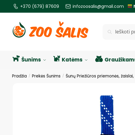
+370 (679) 87609
infozoosalis@gmail.com
Ieškoti
Šunims
Katėms
Graužikam
Pradžia
Prekės Šunims
Šunų Priežiūros priemonės, žaislai,
/
/