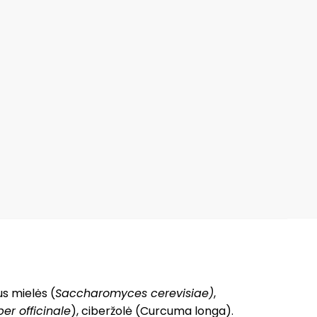
us mielės (
Saccharomyces cerevisiae)
,
ber officinale
), ciberžolė (Curcuma longa).