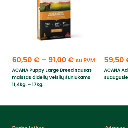
60,50
€
–
91,00
€
59,50
su PVM
ACANA Puppy Large Breed sausas
ACANA Adu
maistas didelių veislių šuniukams
suaugusie
11,4kg. – 17kg.
Darbo laikas
Adresas