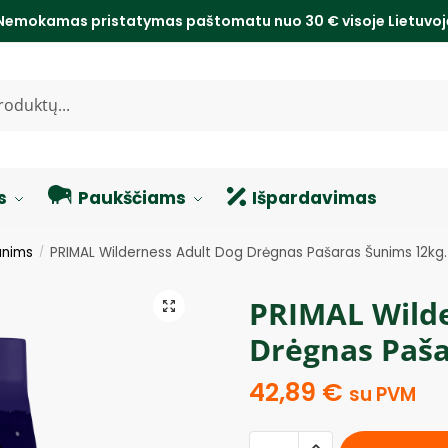
Nemokamas pristatymas paštomatu nuo 30 € visoje Lietuvo
s
Paukščiams
Išpardavimas
unims
PRIMAL Wilderness Adult Dog Drėgnas Pašaras Šunims 12kg.
/
PRIMAL Wilde
Drėgnas Paša
42,89
€
su PVM