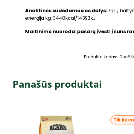
Analitinės sudedamosios dalys:
žalių baltym
energija kg: 3440kcal/14393kJ.
Maitinimo nuoroda: pašarą įvesti į šuns ra
Produkto kodas:
0aa83
Panašūs produktai
Tik Inte