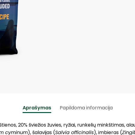
Aprašymas
Papildoma informacija
štienos, 20% šviežios žuvies, ryžiai, runkelių minkštimas, ala
m cyminum
), šalavijas (
Salvia officinalis
), imbieras (
Zingi