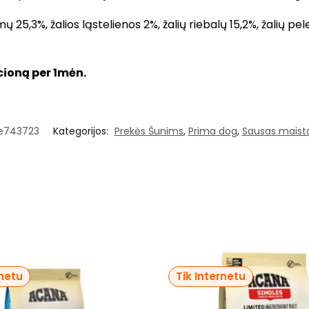
ų 25,3%, žalios ląstelienos 2%, žalių riebalų 15,2%, žalių 
cioną per 1mėn.
e743723
Kategorijos:
Prekės Šunims
,
Prima dog
,
Sausas maist
rnetu
Tik Internetu