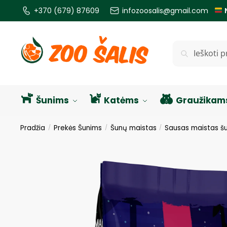
+370 (679) 87609
infozoosalis@gmail.com
Ieškoti
Šunims
Katėms
Graužikam
Pradžia
Prekės Šunims
Šunų maistas
Sausas maistas š
/
/
/