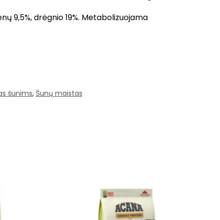
pelenų 9,5%, drėgnio 19%. Metabolizuojama
as šunims
,
Šunų maistas