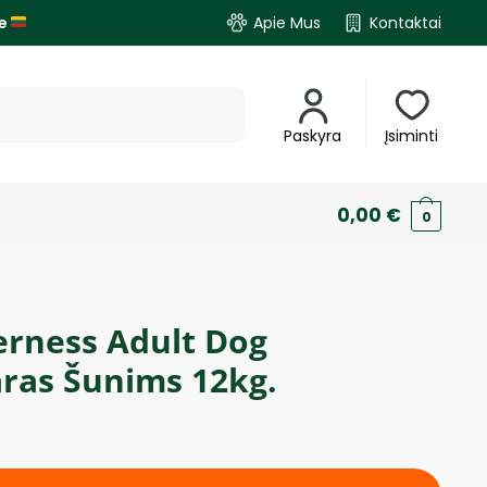
je
Apie Mus
Kontaktai
Paskyra
Įsiminti
0,00
€
0
rness Adult Dog
ras Šunims 12kg.