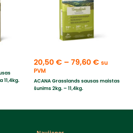
20,50
€
–
79,60
€
su
PVM
usas
 11,4kg.
ACANA Grasslands sausas maistas
šunims 2kg. – 11,4kg.
Naujienos