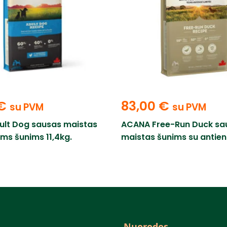
€
83,00
€
su PVM
su PVM
lt Dog sausas maistas
ACANA Free-Run Duck sa
ms šunims 11,4kg.
maistas šunims su antiena
Nuorodos