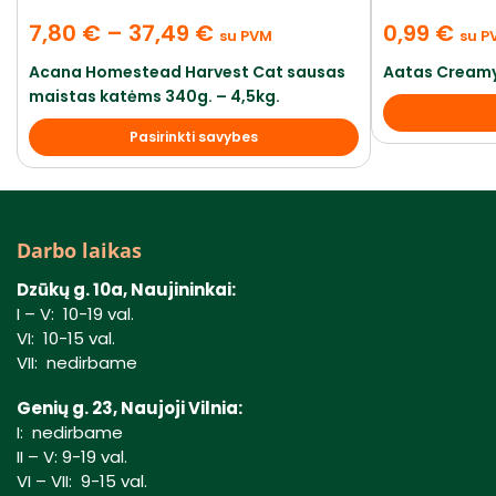
7,80
€
–
37,49
€
0,99
€
su PVM
su P
Acana Homestead Harvest Cat sausas
Aatas Creamy
maistas katėms 340g. – 4,5kg.
Pasirinkti savybes
Darbo laikas
Dzūkų g. 10a, Naujininkai:
I – V: 10-19 val.
VI: 10-15 val.
VII: nedirbame
Genių g. 23, Naujoji Vilnia:
I: nedirbame
II – V: 9-19 val.
VI – VII: 9-15 val.