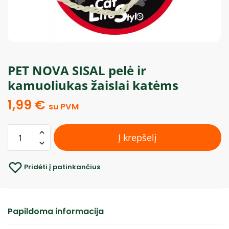
PET NOVA SISAL pelė ir
kamuoliukas žaislai katėms
1,99
€
su PVM
Į krepšelį
Pridėti į patinkančius
Papildoma informacija