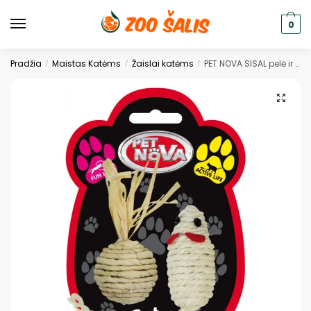
0
Pradžia
Maistas Katėms
Žaislai katėms
PET NOVA SISAL pelė ir kamuoliukas žaislai katėms
/
/
/