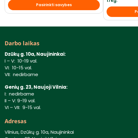
17kg.
Pasirinkti savybes
P
Darbo laikas
Dzūkų g. 10a, Naujininkai:
I – V: 10-19 val.
VI: 10-15 val.
VII: nedirbame
Genių g. 23, Naujoji Vilnia:
I: nedirbame
II – V: 9-19 val.
VI – VII: 9-15 val.
Adresas
Vilnius, Dzūkų g. 10a, Naujininkai