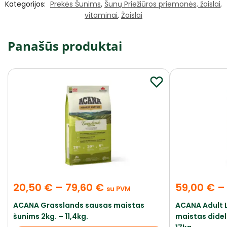
Kategorijos:
Prekės Šunims
,
Šunų Priežiūros priemonės, žaislai,
vitaminai
,
Žaislai
Panašūs produktai
20,50
€
–
79,60
€
59,00
€
–
su PVM
ACANA Grasslands sausas maistas
ACANA Adult 
šunims 2kg. – 11,4kg.
maistas dideli