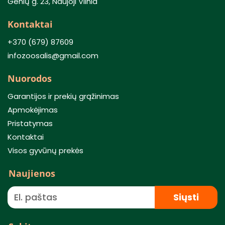
Genių g. 23, Naujoji Vilnia
Kontaktai
+370 (679) 87609
infozoosalis@gmail.com
Nuorodos
Garantijos ir prekių grąžinimas
Apmokėjimas
Pristatymas
Kontaktai
Visos gyvūnų prekės
Naujienos
Siųsti