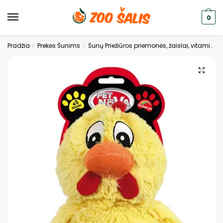
0
Pradžia
Prekės Šunims
Šunų Priežiūros priemonės, žaislai, vitaminai
/
/