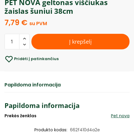
PET NOVA geltonas viščiukas
žaislas šuniui 38cm
7,79
€
su PVM
Į krepšelį
Pridėti į patinkančius
Papildoma informacija
Papildoma informacija
Prekės ženklas
Pet nova
Produkto kodas:
662f410d4a2e