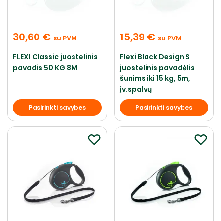
30,60
€
15,39
€
su PVM
su PVM
FLEXI Classic juostelinis
Flexi Black Design S
pavadis 50 KG 8M
juostelinis pavadėlis
šunims iki 15 kg, 5m,
įv.spalvų
Pasirinkti savybes
Pasirinkti savybes