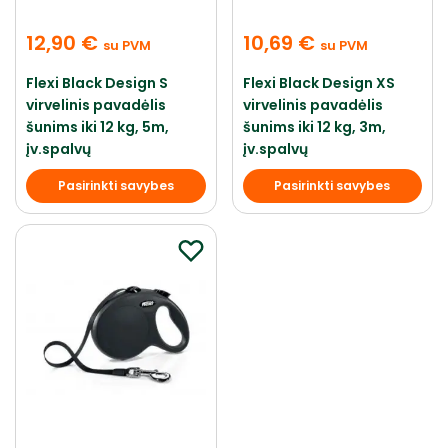
12,90
€
10,69
€
su PVM
su PVM
Flexi Black Design S
Flexi Black Design XS
virvelinis pavadėlis
virvelinis pavadėlis
šunims iki 12 kg, 5m,
šunims iki 12 kg, 3m,
įv.spalvų
įv.spalvų
Pasirinkti savybes
Pasirinkti savybes