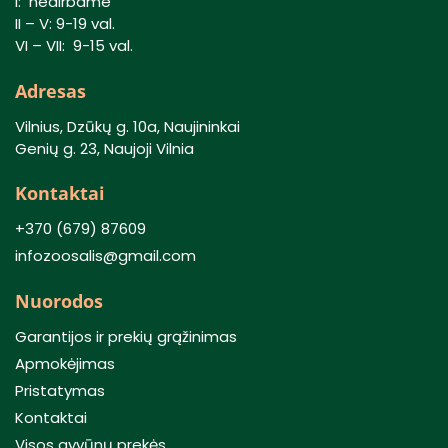
I: nedirbame
II – V: 9-19 val.
VI – VII: 9-15 val.
Adresas
Vilnius, Dzūkų g. 10a, Naujininkai
Genių g. 23, Naujoji Vilnia
Kontaktai
+370 (679) 87609
infozoosalis@gmail.com
Nuorodos
Garantijos ir prekių grąžinimas
Apmokėjimas
Pristatymas
Kontaktai
Visos gyvūnų prekės