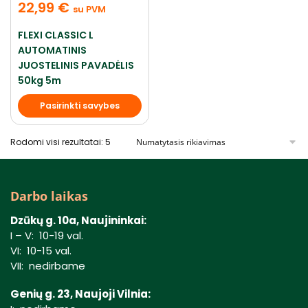
22,99
€
su PVM
FLEXI CLASSIC L
AUTOMATINIS
JUOSTELINIS PAVADĖLIS
50kg 5m
Pasirinkti savybes
Rodomi visi rezultatai: 5
Darbo laikas
Dzūkų g. 10a, Naujininkai:
I – V: 10-19 val.
VI: 10-15 val.
VII: nedirbame
Genių g. 23, Naujoji Vilnia: