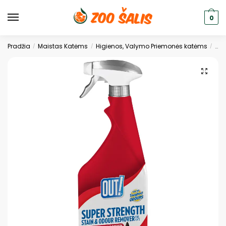
0
Pradžia
Maistas Katėms
Higienos, Valymo Priemonės katėms
Kač
/
/
/