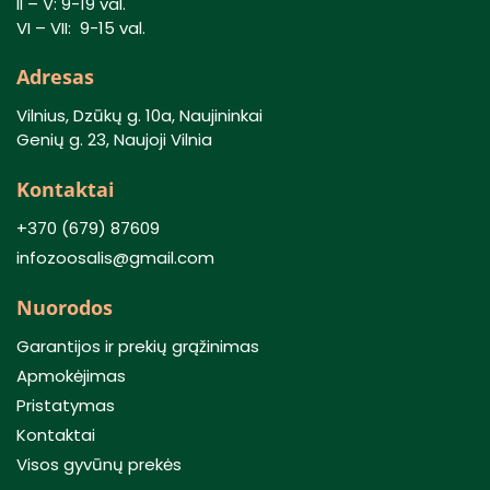
II – V: 9-19 val.
VI – VII: 9-15 val.
Adresas
Vilnius, Dzūkų g. 10a, Naujininkai
Genių g. 23, Naujoji Vilnia
Kontaktai
+370 (679) 87609
infozoosalis@gmail.com
Nuorodos
Garantijos ir prekių grąžinimas
Apmokėjimas
Pristatymas
Kontaktai
Visos gyvūnų prekės