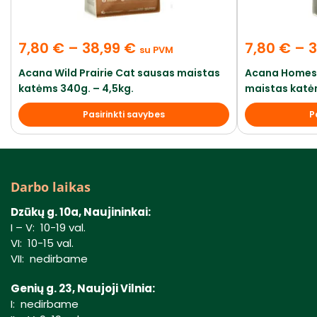
7,80
€
–
38,99
€
7,80
€
–
3
su PVM
Acana Wild Prairie Cat sausas maistas
Acana Homest
katėms 340g. – 4,5kg.
maistas katėm
Pasirinkti savybes
P
Darbo laikas
Dzūkų g. 10a, Naujininkai:
I – V: 10-19 val.
VI: 10-15 val.
VII: nedirbame
Genių g. 23, Naujoji Vilnia:
I: nedirbame