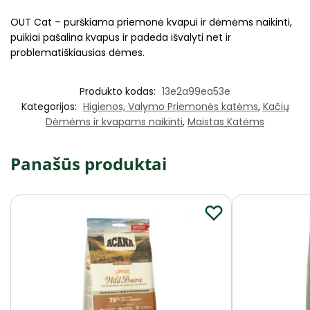
OUT Cat – purškiama priemonė kvapui ir dėmėms naikinti,
puikiai pašalina kvapus ir padeda išvalyti net ir
problematiškiausias dėmes.
Produkto kodas:
13e2a99ea53e
Kategorijos:
Higienos, Valymo Priemonės katėms
,
Kačių
Dėmėms ir kvapams naikinti
,
Maistas Katėms
Panašūs produktai