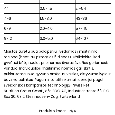
<4
0,5-1,5
21-54
4-6
1,5-3,0
43-86
6-9
2,0-4,0
57-115
9-12
3,0-5,0
64-107
Maistas turėtų būti palaipsniui įvedamas į maitinimo
racioną (bent jau pirmąsias 5 dienas). Užtikrinkite, kad
gyvūnui būtų nuolat prieinamas švarus šviežias geriamasis
vanduo. Individualios maitinimo normos gali skirtis,
priklausomai nuo gyvūno amžiaus, veislės, aktyvumo lygio ir
buvimo aplinkos. Pagaminta atitinkamai licencijai pagal
šveicariškos kompanijos technologiją- Swiss Pet
Nutrition Group GmbH, c/o BDO AG, Industriestrasse 53, P.O.
Box 30, 6312 Steinhausen- Zug, Switzerland.
Produkto kodas:
N/A