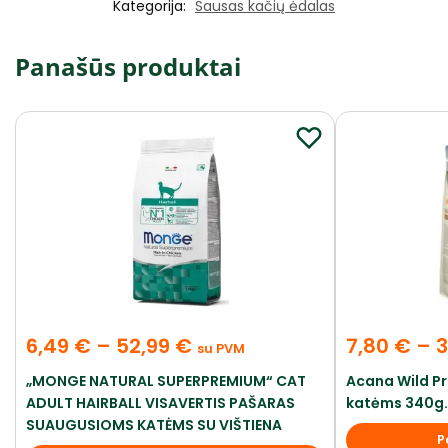
Kategorija:
Sausas kačių ėdalas
Panašūs produktai
6,49
€
–
52,99
€
7,80
€
–
3
su PVM
„MONGE NATURAL SUPERPREMIUM“ CAT
Acana Wild Pr
ADULT HAIRBALL VISAVERTIS PAŠARAS
katėms 340g. 
SUAUGUSIOMS KATĖMS SU VIŠTIENA
P