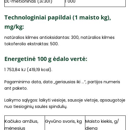
DL-metioninas (3с301)
1 000
Technologiniai papildai (1 maisto kg),
mg/kg:
natūralios kilmės antioksidantas: 300, natūralios kilmės
tokoferolio ekstraktas: 500.
Energetinė 100 g ėdalo vertė:
1 753,84 kJ (419,19 kcal).
Pagaminimo data, data „geriausias iki …“, partijos numeris
ant paketo.
Laikymo sąlygos: laikyti vėsioje, sausoje vietoje, apsaugotoje
nuo tiesioginių saulės spindulių.
Kačiuko amžius,
Gyvūno svoris, kg
Maisto kiekis, g/
mėnesius
diena