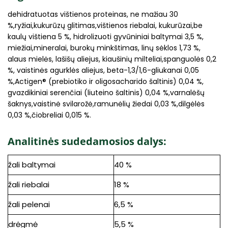
dehidratuotas vištienos proteinas, ne mažiau 30
%,ryžiai,kukurūzų glitimas,vištienos riebalai, kukurūzai,be
kaulų vištiena 5 %, hidrolizuoti gyvūniniai baltymai 3,5 %,
miežiai,mineralai, burokų minkštimas, linų sėklos 1,73 %,
alaus mielės, lašišų aliejus, kiaušinių milteliai,spanguolės 0,2
%, vaistinės agurklės aliejus, beta-1,3/1,6-gliukanai 0,05
%,Actigen® (prebiotiko ir oligosacharido šaltinis) 0,04 %,
gvazdikiniai serenčiai (liuteino šaltinis) 0,04 %,varnalėšų
šaknys,vaistinė svilarožė,ramunėlių žiedai 0,03 %,dilgėlės
0,03 %,čiobreliai 0,015 %.
Analitinės sudedamosios dalys:
žali baltymai
40 %
žali riebalai
18 %
žali pelenai
6,5 %
drėgmė
5,5 %