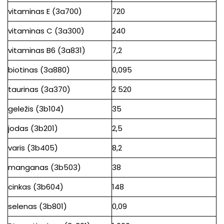
vitaminas E (3a700)
720
vitaminas C (3a300)
240
vitaminas B6 (3a831)
7,2
biotinas (3a880)
0,095
taurinas (3a370)
2 520
geležis (3b104)
35
jodas (3b201)
2,5
varis (3b405)
8,2
manganas (3b503)
38
cinkas (3b604)
148
selenas (3b801)
0,09