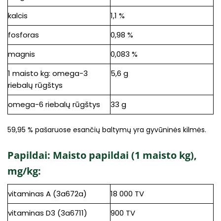
kalcis
1,1 %
fosforas
0,98 %
magnis
0,083 %
1 maisto kg: omega-3
5,6 g
riebalų rūgštys
omega-6 riebalų rūgštys
33 g
59,95 % pašaruose esančių baltymų yra gyvūninės kilmės.
Papildai: Maisto papildai (1 maisto kg),
mg/kg:
vitaminas A (3a672a)
18 000 TV
vitaminas D3 (3a6711)
900 TV