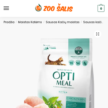
0
Pradžia
Maistas Katėms
Sausas Kačių maistas
Sausas kačių ėdalas
/
/
/