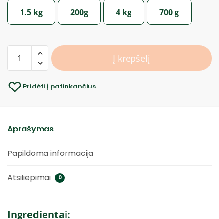
1.5 kg
200g
4 kg
700 g
Į krepšelį
Pridėti į patinkančius
Aprašymas
Papildoma informacija
Atsiliepimai
0
Ingredientai: