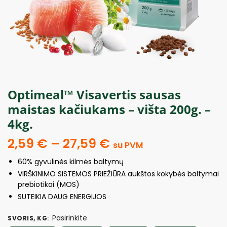
Optimeal™ Visavertis sausas
maistas kačiukams – višta 200g. –
4kg.
2,59
€
–
27,59
€
su PVM
60% gyvulinės kilmės baltymų
VIRŠKINIMO SISTEMOS PRIEŽIŪRA aukštos kokybės baltymai
prebiotikai (MOS)
SUTEIKIA DAUG ENERGIJOS
Pasirinkite
SVORIS, KG
: