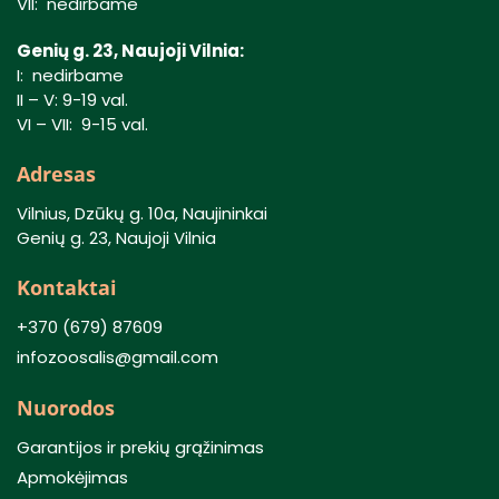
VII: nedirbame
Genių g. 23, Naujoji Vilnia:
I: nedirbame
II – V: 9-19 val.
VI – VII: 9-15 val.
Adresas
Vilnius, Dzūkų g. 10a, Naujininkai
Genių g. 23, Naujoji Vilnia
Kontaktai
+370 (679) 87609
infozoosalis@gmail.com
Nuorodos
Garantijos ir prekių grąžinimas
Apmokėjimas