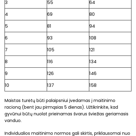
3
55
64
4
69
80
5
81
94
6
93
108
7
105
121
8
116
134
9
126
146
10
137
158
Maistas turėtų būti palaipsniui įvedamas į maitinimo
racioną (bent jau pirmąsias 5 dienas). Užtikrinkite, kad
gyvūnui būtų nuolat prieinamas švarus šviežias geriamasis
vanduo.
Individualios maitinimo normos gali skirtis, priklausomai nuo