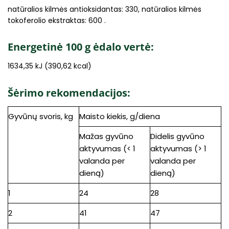
natūralios kilmės antioksidantas: 330, natūralios kilmės
tokoferolio ekstraktas: 600 .
Energetinė 100 g ėdalo vertė:
1634,35 kJ (390,62 kcal)
Šėrimo rekomendacijos:
Gyvūnų svoris, kg
Maisto kiekis, g/diena
Mažas gyvūno
Didelis gyvūno
aktyvumas (< 1
aktyvumas (> 1
valanda per
valanda per
dieną)
dieną)
1
24
28
2
41
47