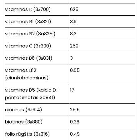
vitaminas Е (3а700)
625
vitaminas В1 (3а821)
3,6
vitaminas В2 (3a825i)
8,3
vitaminas С (3а300)
250
vitaminas B6 (3а831)
3
vitaminas В12
0,05
(ciankobalaminas)
vitaminas B5 (kalcio D-
17
pantotenatas 3a841)
niacinas (3а314)
25,5
biotinas (3а880)
0,38
folio rūgštis (3а316)
0,49