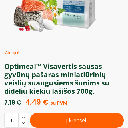
Akcija!
Optimeal™ Visavertis sausas
gyvūnų pašaras miniatiūrinių
veislių suaugusiems šunims su
dideliu kiekiu lašišos 700g.
4,49
€
7,19
€
su PVM
Į krepšelį