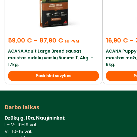
59,00
€
–
87,90
€
16,90
€
–
su PVM
ACANA Adult Large Breed sausas
ACANA Puppy 
maistas didelių veislių šunims 11,4kg. –
maistas mažų 
17kg.
6kg.
Pasirinkti savybes
P
Darbo laikas
Dzūkų g. 10a, Naujininkai:
I – V: 10-19 val.
VI: 10-15 val.