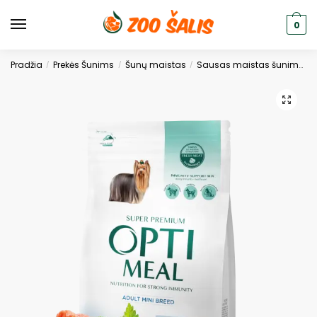
0
Pradžia
Prekės Šunims
Šunų maistas
Sausas maistas šunims
/
/
/