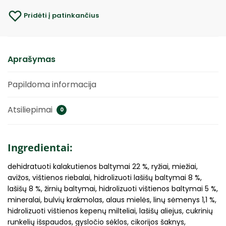
Pridėti į patinkančius
Aprašymas
Papildoma informacija
Atsiliepimai
0
Ingredientai:
dehidratuoti kalakutienos baltymai 22 %, ryžiai, miežiai,
avižos, vištienos riebalai, hidrolizuoti lašišų baltymai 8 %,
lašišų 8 %, žirnių baltymai, hidrolizuoti vištienos baltymai 5 %,
mineralai, bulvių krakmolas, alaus mielės, linų sėmenys 1,1 %,
hidrolizuoti vištienos kepenų milteliai, lašišų aliejus, cukrinių
runkelių išspaudos, gysločio sėklos, cikorijos šaknys,