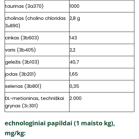
taurinas (3a370)
1000
cholinas (cholino chloridas
2,8 g
3а890)
cinkas (3b603)
143
varis (3b405)
2,2
geležis (3b103)
40,7
jodas (3b201)
1,65
selenas (3b801)
0,35
DL-metioninas, techniškai
2 000
grynas (3с301)
echnologiniai papildai (1 maisto kg),
mg/kg: