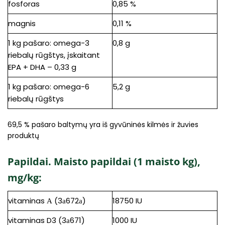
fosforas
0,85 %
magnis
0,11 %
1 kg pašaro: omega-3
0,8 g
riebalų rūgštys, įskaitant
EPA + DHA – 0,33 g
1 kg pašaro: omega-6
5,2 g
riebalų rūgštys
69,5 % pašaro baltymų yra iš gyvūninės kilmės ir žuvies
produktų
Papildai. Maisto papildai (1 maisto kg),
mg/kg:
vitaminas А (3а672а)
18750 IU
vitaminas D3 (3а671)
1000 IU