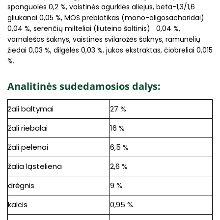
spanguolės 0,2 %, vaistinės agurklės aliejus, beta-1,3/1,6
gliukanai 0,05 %, MOS prebiotikas (mono-oligosacharidai)
0,04 %, serenčių milteliai (liuteino šaltinis) 0,04 %,
varnalėšos šaknys, vaistinės svilarožės šaknys, ramunėlių
žiedai 0,03 %, dilgėlės 0,03 %, jukos ekstraktas, čiobreliai 0,015
%.
Analitinės sudedamosios dalys:
žali baltymai
27 %
žali riebalai
16 %
žali pelenai
6,5 %
žalia ląsteliena
2,6 %
drėgnis
9 %
kalcis
0,95 %