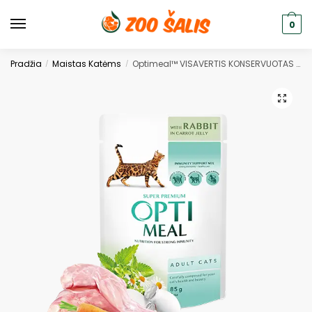
0
Pradžia
Maistas Katėms
Optimeal™ VISAVERTIS KONSERVUOTAS PAŠARAS SUAUGUSIOMS KATĖMS SU TRIUŠIENA MORKŲ DREBUČIUOSE 0,85g.
/
/