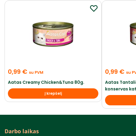
0,99
€
0,99
€
su PVM
su P
Aatas Creamy Chicken&Tuna 80g.
Aatas Tantal
konservas ka
Į krepšelį
Darbo laikas