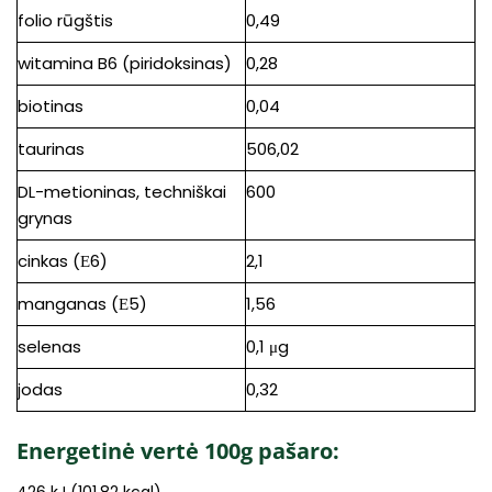
folio rūgštis
0,49
witamina B6 (piridoksinas)
0,28
biotinas
0,04
taurinas
506,02
DL-metioninas, techniškai
600
grynas
cinkas (Е6)
2,1
manganas (Е5)
1,56
selenas
0,1 μg
jodas
0,32
Energetinė vertė 100g pašaro:
426 kJ (101,82 kcal).