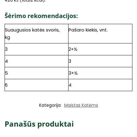
Šėrimo rekomendacijos:
Suaugusios katės svoris,
Pašaro kiekis, vnt.
kg
3
2+½
4
3
5
3+½
6
4
Kategorija:
Maistas Katėms
Panašūs produktai