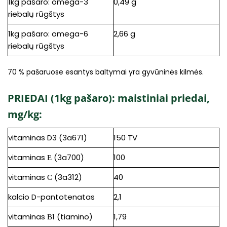
1kg pašaro: omega-3
0,49 g
riebalų rūgštys
1kg pašaro: omega-6
2,66 g
riebalų rūgštys
70 % pašaruose esantys baltymai yra gyvūninės kilmės.
PRIEDAI (1kg pašaro): maistiniai priedai,
mg/kg:
vitaminas D3 (3a671)
150 TV
vitaminas Е (3a700)
100
vitaminas С (3a312)
40
kalcio D-pantotenatas
2,1
vitaminas В1 (tiamino)
1,79