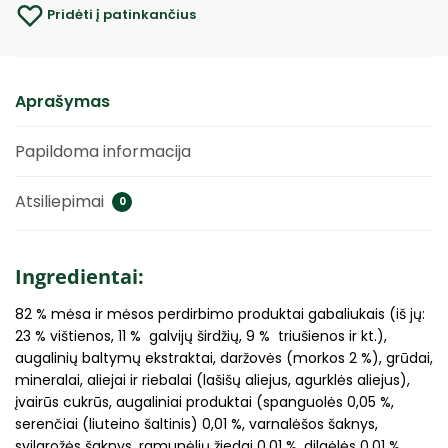
Pridėti į patinkančius
Aprašymas
Papildoma informacija
Atsiliepimai
0
Ingredientai:
82 % mėsa ir mėsos perdirbimo produktai gabaliukais (iš jų:
23 % vištienos, 11 % galvijų širdžių, 9 % triušienos ir kt.),
augalinių baltymų ekstraktai, daržovės (morkos 2 %), grūdai,
mineralai, aliejai ir riebalai (lašišų aliejus, agurklės aliejus),
įvairūs cukrūs, augaliniai produktai (spanguolės 0,05 %,
serenčiai (liuteino šaltinis) 0,01 %, varnalėšos šaknys,
svilarožės šaknys, ramunėlių žiedai 0,01 %, dilgėlės 0,01 %,