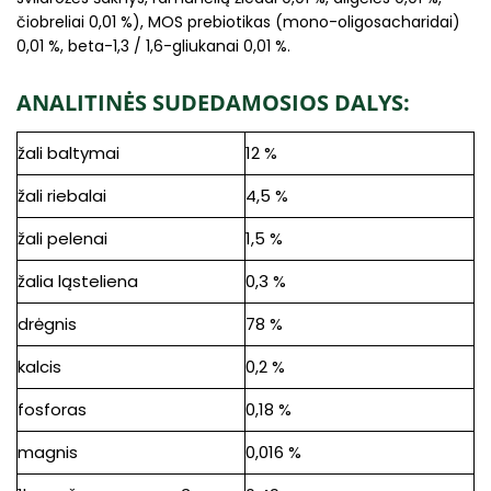
čiobreliai 0,01 %), MOS prebiotikas (mono-oligosacharidai)
0,01 %, beta-1,3 / 1,6-gliukanai 0,01 %.
ANALITINĖS SUDEDAMOSIOS DALYS:
žali baltymai
12 %
žali riebalai
4,5 %
žali pelenai
1,5 %
žalia ląsteliena
0,3 %
drėgnis
78 %
kalcis
0,2 %
fosforas
0,18 %
magnis
0,016 %