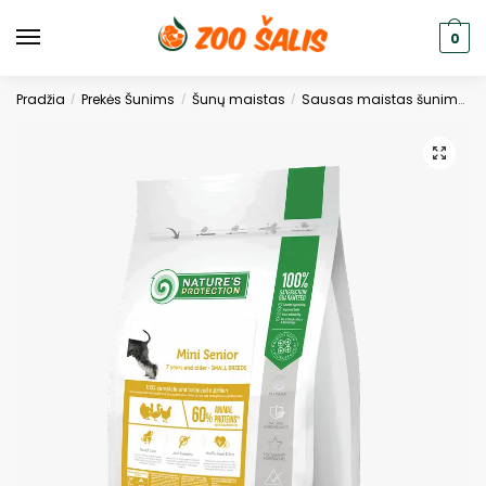
0
Pradžia
Prekės Šunims
Šunų maistas
Sausas maistas šunims
/
/
/