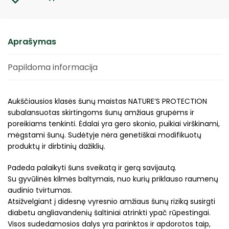
Aprašymas
Papildoma informacija
Aukščiausios klasės šunų maistas NATURE‘S PROTECTION
subalansuotas skirtingoms šunų amžiaus grupėms ir
poreikiams tenkinti. Ėdalai yra gero skonio, puikiai virškinami,
mėgstami šunų. Sudėtyje nėra genetiškai modifikuotų
produktų ir dirbtinių dažiklių.
Padeda palaikyti šuns sveikatą ir gerą savijautą.
Su gyvūlinės kilmės baltymais, nuo kurių priklauso raumenų
audinio tvirtumas.
Atsižvelgiant į didesnę vyresnio amžiaus šunų riziką susirgti
diabetu angliavandenių šaltiniai atrinkti ypač rūpestingai.
Visos sudedamosios dalys yra parinktos ir apdorotos taip,