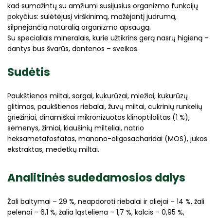
kad sumažintų su amžiumi susijusius organizmo funkcijų
pokyčius: sulėtėjusį virškinimą, mažėjantį judrumą,
silpnėjančią natūralią organizmo apsaugą.
Su specialiais mineralais, kurie užtikrins gerą nasrų higieną –
dantys bus švarūs, dantenos – sveikos.
Sudėtis
Paukštienos miltai, sorgai, kukurūzai, miežiai, kukurūzų
glitimas, paukštienos riebalai, žuvų miltai, cukrinių runkelių
griežiniai, dinamiškai mikronizuotas klinoptilolitas (1 %),
sėmenys, žirniai, kiaušinių milteliai, natrio
heksametafosfatas, manano-oligosacharidai (MOS), jukos
ekstraktas, medetkų miltai.
Analitinės sudedamosios dalys
Žali baltymai – 29 %, neapdoroti riebalai ir aliejai – 14 %, žali
pelenai – 6,1 %, žalia ląsteliena – 1,7 %, kalcis – 0,95 %,