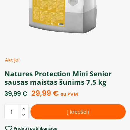
Akcija!
Natures Protection Mini Senior
sausas maistas šunims 7.5 kg
29,99
€
39,99
€
su PVM
Į krepšelį
Pridėti į patinkančius