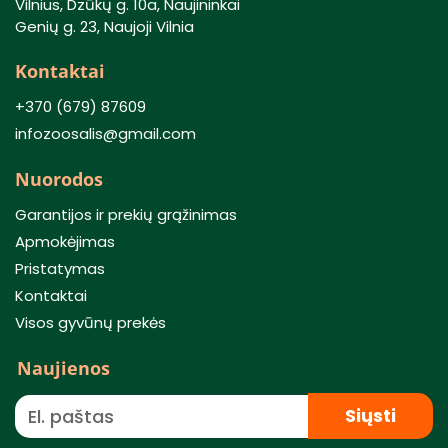
Vilnius, Dzūkų g. 10a, Naujininkai
Genių g. 23, Naujoji Vilnia
Kontaktai
+370 (679) 87609
infozoosalis@gmail.com
Nuorodos
Garantijos ir prekių grąžinimas
Apmokėjimas
Pristatymas
Kontaktai
Visos gyvūnų prekės
Naujienos
Siųsti