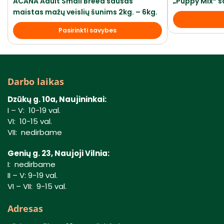
ACANA Adult Small Breed sausas
„Puppy Mix“ s
maistas mažų veislių šunims 2kg. – 6kg.
Pasirinkti savybes
Darbo laikas
Dzūkų g. 10a, Naujininkai:
I – V: 10-19 val.
VI: 10-15 val.
VII: nedirbame
Genių g. 23, Naujoji Vilnia:
I: nedirbame
II – V: 9-19 val.
VI – VII: 9-15 val.
Adresas