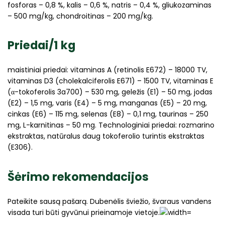
fosforas – 0,8 %, kalis – 0,6 %, natris – 0,4 %, gliukozaminas
– 500 mg/kg, chondroitinas – 200 mg/kg.
Priedai/1 kg
maistiniai priedai: vitaminas A (retinolis E672) – 18000 TV,
vitaminas D3 (cholekalciferolis E671) – 1500 TV, vitaminas E
(α-tokoferolis 3a700) – 530 mg, geležis (E1) – 50 mg, jodas
(E2) – 1,5 mg, varis (E4) – 5 mg, manganas (E5) – 20 mg,
cinkas (E6) – 115 mg, selenas (E8) – 0,1 mg, taurinas – 250
mg, L-karnitinas – 50 mg. Technologiniai priedai: rozmarino
ekstraktas, natūralus daug tokoferolio turintis ekstraktas
(E306).
Šėrimo rekomendacijos
Pateikite sausą pašarą. Dubenėlis šviežio, švaraus vandens
visada turi būti gyvūnui prieinamoje vietoje.