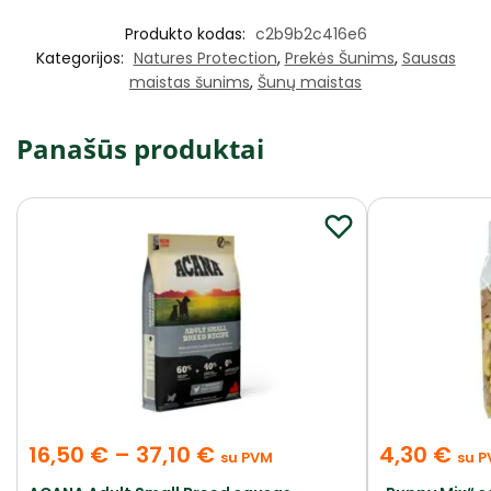
Produkto kodas:
c2b9b2c416e6
Kategorijos:
Natures Protection
,
Prekės Šunims
,
Sausas
maistas šunims
,
Šunų maistas
Panašūs produktai
16,50
€
–
37,10
€
4,30
€
su PVM
su 