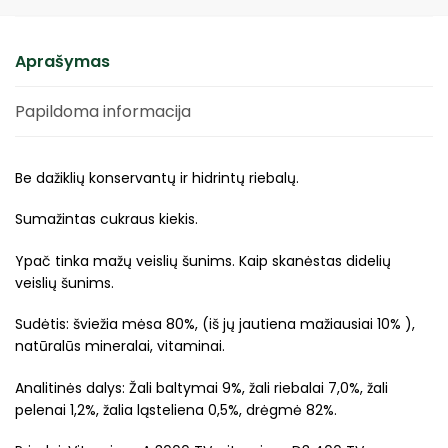
Aprašymas
Papildoma informacija
Be dažiklių konservantų ir hidrintų riebalų.
Sumažintas cukraus kiekis.
Ypač tinka mažų veislių šunims. Kaip skanėstas didelių
veislių šunims.
Sudėtis: šviežia mėsa 80%, (iš jų jautiena mažiausiai 10% ),
natūralūs mineralai, vitaminai.
Analitinės dalys: Žali baltymai 9%, žali riebalai 7,0%, žali
pelenai 1,2%, žalia ląsteliena 0,5%, drėgmė 82%.