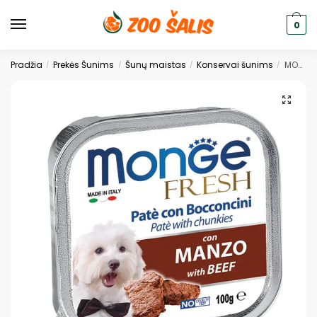
0
Pradžia
Prekės Šunims
Šunų maistas
Konservai šunims
MONGE FRESH PAŠTETAS SU MĖSOS GABALIUKAIS SUAUGUSIEMS ŠUNIMS. SU JAUTIENA.100G
/
/
/
/