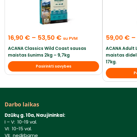
16,90
€
–
53,50
€
59,00
€
–
su PVM
ACANA Classics Wild Coast sausas
ACANA Adult 
maistas šunims 2kg – 9,7kg
maistas dideli
17kg.
Pasirinkti savybes
P
Darbo laikas
Dzūkų g. 10a, Naujininkai:
I – V: 10-19 val.
VI: 10-15 val.
VII: nedirbame