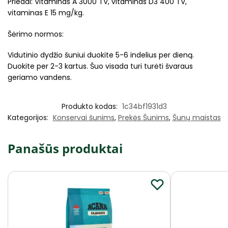
Priedai: Vitaminas A 3000 TV, vitaminas D3 400 TV,
vitaminas E 15 mg/kg.
Šėrimo normos:
Vidutinio dydžio šuniui duokite 5-6 indelius per dieną.
Duokite per 2-3 kartus. Šuo visada turi turėti švaraus
geriamo vandens.
Produkto kodas:
1c34bf1931d3
Kategorijos:
Konservai šunims
,
Prekės Šunims
,
Šunų maistas
Panašūs produktai