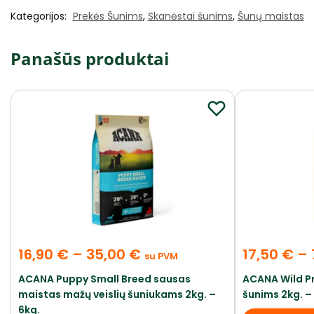
Kategorijos:
Prekės Šunims
,
Skanėstai šunims
,
Šunų maistas
Panašūs produktai
16,90
€
–
35,00
€
17,50
€
–
su PVM
ACANA Puppy Small Breed sausas
ACANA Wild Pr
maistas mažų veislių šuniukams 2kg. –
šunims 2kg. – 
6kg.