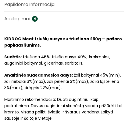
Papildoma informacija
Atsiliepimai
0
KIDDOG Meat triušių ausys su triušiena 250g — pašaro
papildas šunims.
Sudėtis:
triušiena 46%, triušio ausys 40%, krakmolas,
augaliniai baltymai, glicerinas, sorbitolis.
Analitinės sudedamosios dalys:
žali baltymai 45%(min),
žali riebalai 3%(max), žali pelenai 3%(max), žalia ląsteliena
3%(max), drėgnis 22%(max).
Maitinimo rekomendacija: Duoti augintiniui kaip
paskatinimą. Davus augintiniui skanėstą visada prižiūrėti kol
kramto. Visada palikti šviežio ir švaraus vandens. Laikyti
sausoje ir šaltoje vietoje.