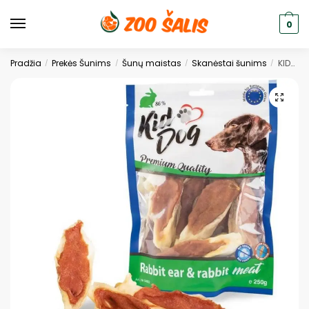
0
Pradžia
Prekės Šunims
Šunų maistas
Skanėstai šunims
KIDDOG Meat Triušių Ausys Su Triušiena 250g.
/
/
/
/