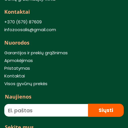
Kontaktai
+370 (679) 87609
infozoosalis@gmail.com
Nuorodos
Garantijos ir prekių grąžinimas
Apmokėjimas
Pristatymas
Kontaktai
Visos gyvūnų prekės
Naujienos
Siųsti
Sekite mus