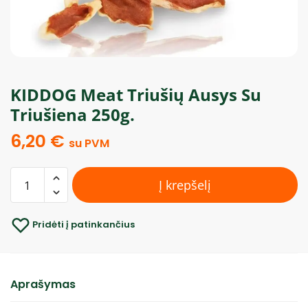
KIDDOG Meat Triušių Ausys Su
Triušiena 250g.
6,20
€
su PVM
Į krepšelį
Pridėti į patinkančius
Aprašymas