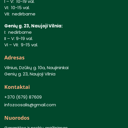
I – V: 10-19 val.
VI: 10-15 val.
VII: nedirbame
Genių g. 23, Naujoji Vilnia:
I: nedirbame
II – V: 9-19 val.
VI – VII: 9-15 val.
Adresas
Vilnius, Dzūkų g. 10a, Naujininkai
Genių g. 23, Naujoji Vilnia
Kontaktai
+370 (679) 87609
infozoosalis@gmail.com
Nuorodos
Garantijos ir prekių grąžinimas