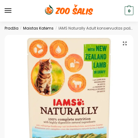
0
Pradžia
Maistas Katėms
IAMS Naturally Adult konservuotas pašaras katėms su su ėriena 85g
/
/