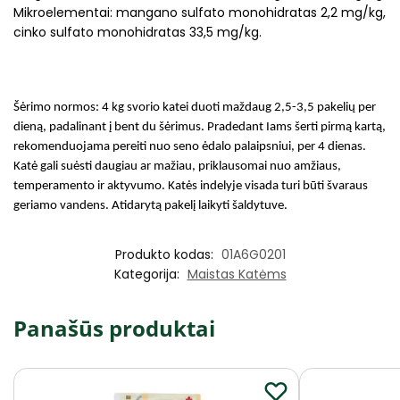
Mikroelementai: mangano sulfato monohidratas 2,2 mg/kg,
cinko sulfato monohidratas 33,5 mg/kg.
Šėrimo normos: 4 kg svorio katei duoti maždaug 2,5-3,5 pakelių per
dieną, padalinant į bent du šėrimus. Pradedant Iams šerti pirmą kartą,
rekomenduojama pereiti nuo seno ėdalo palaipsniui, per 4 dienas.
Katė gali suėsti daugiau ar mažiau, priklausomai nuo amžiaus,
temperamento ir aktyvumo. Katės indelyje visada turi būti švaraus
geriamo vandens. Atidarytą pakelį laikyti šaldytuve.
Produkto kodas:
01A6G0201
Kategorija:
Maistas Katėms
Panašūs produktai