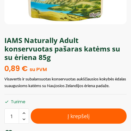
IAMS Naturally Adult
konservuotas pašaras katėms su
su ėriena 85g
0,89
€
su PVM
Visavertis ir subalansuotas konservuotas aukščiausios kokybės ėdalas
suaugusioms katėms su Naujosios Zelandijos ėriena padaže.
Turime
Į krepšelį