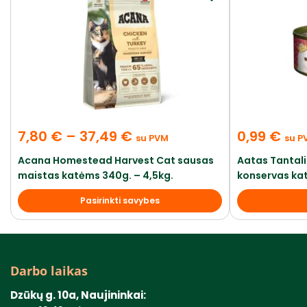
7,80
€
–
37,49
€
0,99
€
su PVM
su P
Acana Homestead Harvest Cat sausas
Aatas Tantal
maistas katėms 340g. – 4,5kg.
konservas ka
Pasirinkti savybes
Darbo laikas
Dzūkų g. 10a, Naujininkai: