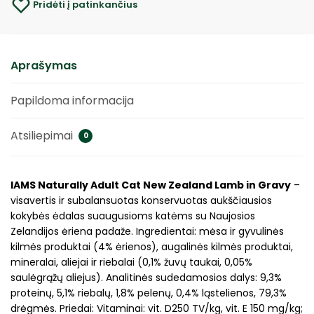
Pridėti į patinkančius
Aprašymas
Papildoma informacija
Atsiliepimai
0
IAMS Naturally Adult Cat New Zealand Lamb in Gravy
–
visavertis ir subalansuotas konservuotas aukščiausios
kokybės ėdalas suaugusioms katėms su Naujosios
Zelandijos ėriena padaže. Ingredientai: mėsa ir gyvulinės
kilmės produktai (4% ėrienos), augalinės kilmės produktai,
mineralai, aliejai ir riebalai (0,1% žuvų taukai, 0,05%
saulėgrąžų aliejus). Analitinės sudedamosios dalys: 9,3%
proteinų, 5,1% riebalų, 1,8% pelenų, 0,4% ląstelienos, 79,3%
drėgmės. Priedai: Vitaminai: vit. D250 TV/kg, vit. E 150 mg/kg;