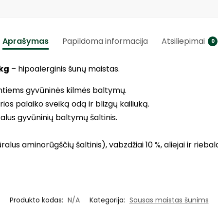
Aprašymas
Papildoma informacija
Atsiliepimai
0
 kg
– hipoalerginis šunų maistas.
ntiems gyvūninės kilmės baltymų.
ios palaiko sveiką odą ir blizgų kailiuką.
alus gyvūninių baltymų šaltinis.
ralus aminorūgščių šaltinis), vabzdžiai 10 %, aliejai ir riebal
Produkto kodas:
N/A
Kategorija:
Sausas maistas šunims