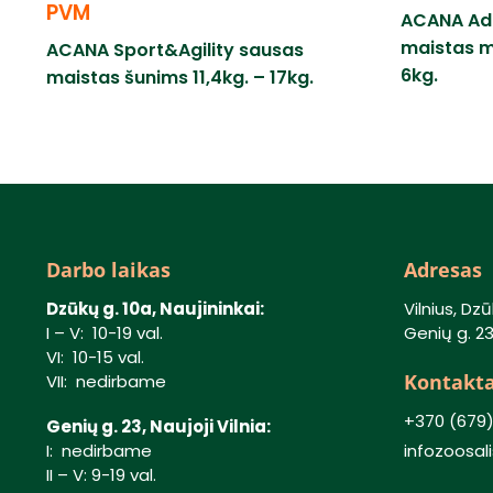
PVM
ACANA Adu
maistas m
ACANA Sport&Agility sausas
6kg.
maistas šunims 11,4kg. – 17kg.
Darbo laikas
Adresas
Dzūkų g. 10a, Naujininkai:
Vilnius, Dzū
I – V: 10-19 val.
Genių g. 23,
VI: 10-15 val.
Kontakta
VII: nedirbame
+370 (679
Genių g. 23, Naujoji Vilnia:
I: nedirbame
infozoosa
II – V: 9-19 val.