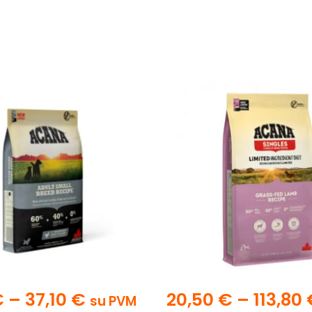
€
–
37,10
€
20,50
€
–
113,80
su PVM