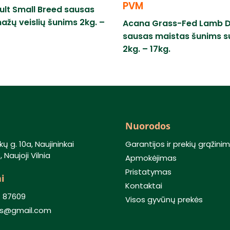
PVM
lt Small Breed sausas
ažų veislių šunims 2kg. –
Acana Grass-Fed Lamb 
sausas maistas šunims s
2kg. – 17kg.
Nuorodos
kų g. 10a, Naujininkai
Garantijos ir prekių grąžini
 Naujoji Vilnia
Apmokėjimas
Pristatymas
i
Kontaktai
) 87609
Visos gyvūnų prekės
lis@gmail.com