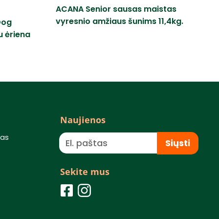
ACANA Senior sausas maistas
vyresnio amžiaus šunims 11,4kg.
Dog
u ėriena
Naujienos
mas
Siųsti
Sekite mus