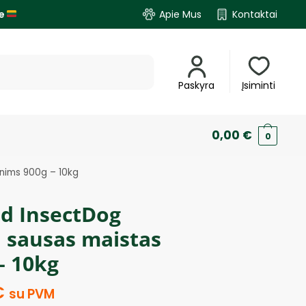
je
Apie Mus
Kontaktai
Paskyra
Įsiminti
0,00
€
0
nims 900g – 10kg
d InsectDog
 sausas maistas
– 10kg
€
su PVM