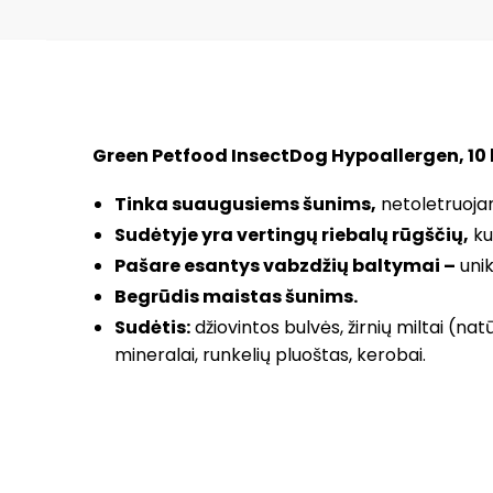
Green Petfood InsectDog Hypoallergen, 10
Tinka suaugusiems šunims,
netoletruoja
Sudėtyje yra vertingų riebalų rūgščių,
kur
Pašare esantys vabzdžių baltymai –
unik
Begrūdis maistas šunims.
Sudėtis:
džiovintos bulvės, žirnių miltai (natū
mineralai, runkelių pluoštas, kerobai.