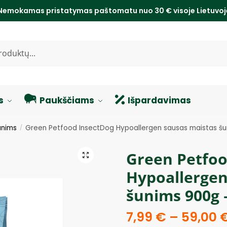
Nemokamas pristatymas paštomatu nuo 30 € visoje Lietuvo
s
Paukščiams
Išpardavimas
unims
Green Petfood InsectDog Hypoallergen sausas maistas šu
/
Green Petfoo
Hypoallergen
šunims 900g 
7,99
€
–
59,00