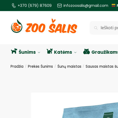
+370 (679) 87609
infozoosalis@gmail.com
Ieškoti
Šunims
Katėms
Graužikam
Pradžia
Prekės Šunims
Šunų maistas
Sausas maistas š
/
/
/