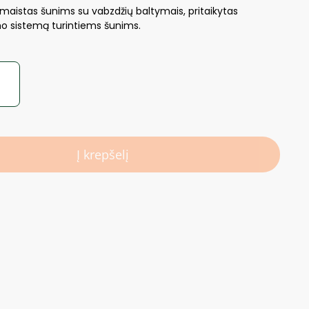
maistas šunims su vabzdžių baltymais, pritaikytas
imo sistemą turintiems šunims.
Į krepšelį