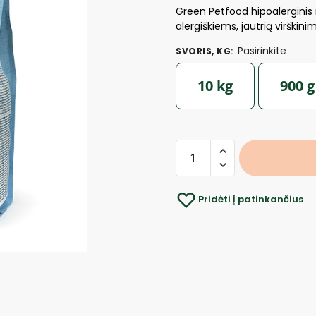
Green Petfood hipoalerginis 
alergiškiems, jautrią virškin
Pasirinkite
SVORIS, KG
:
10 kg
900 g
Pridėti į patinkančius