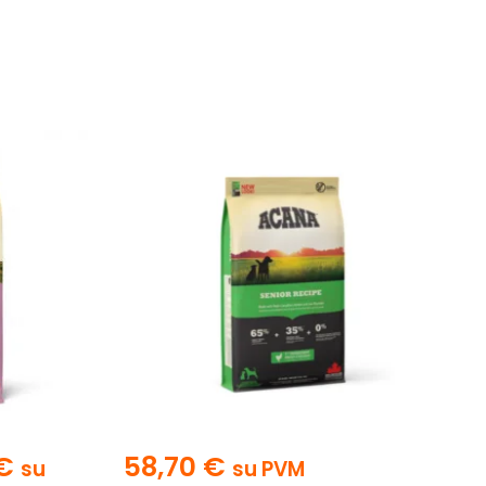
€
58,70
€
su
su PVM