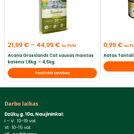
21,99
€
–
44,99
€
0,99
€
su PVM
su P
Acana Grasslands Cat sausas maistas
Aatas Tantal
katėms 1,8kg. – 4,5kg.
Pasirinkti savybes
Darbo laikas
Dzūkų g. 10a, Naujininkai:
I – V: 10-19 val.
VI: 10-15 val.
VII: nedirbame