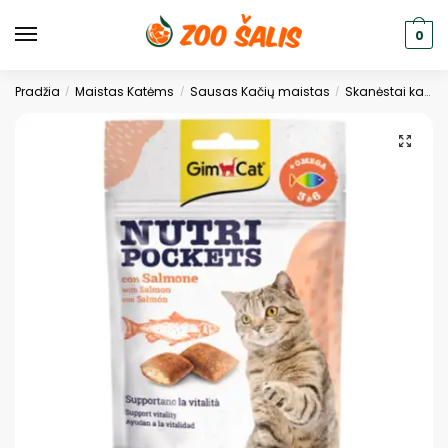
0
Pradžia
Maistas Katėms
Sausas Kačių maistas
Skanėstai katėms
/
/
/