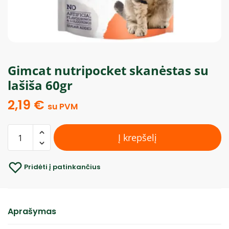
Gimcat nutripocket skanėstas su
lašiša 60gr
2,19
€
su PVM
Į krepšelį
Pridėti į patinkančius
Aprašymas