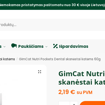
Nemokamas pristatymas paštomatu nuo 30 € visoje Lietuvo
s
Paukščiams
Išpardavimas
ai katėms
GimCat Nutri Pockets Dental skanėstai katėms 60g
/
GimCat Nutri
skanėstai ka
2,19
€
su PVM