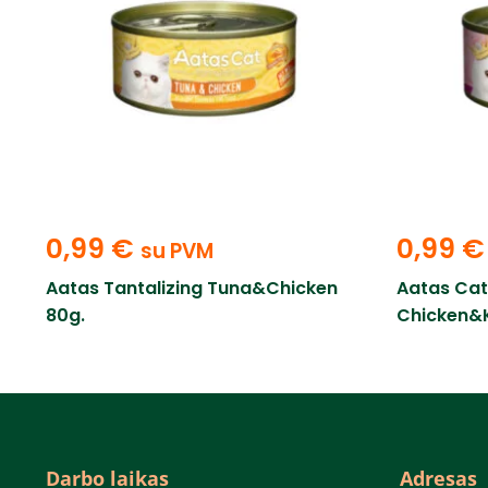
0,99
€
0,99
€
su PVM
Aatas Tantalizing Tuna&Chicken
Aatas Ca
80g.
Chicken&
Darbo laikas
Adresas