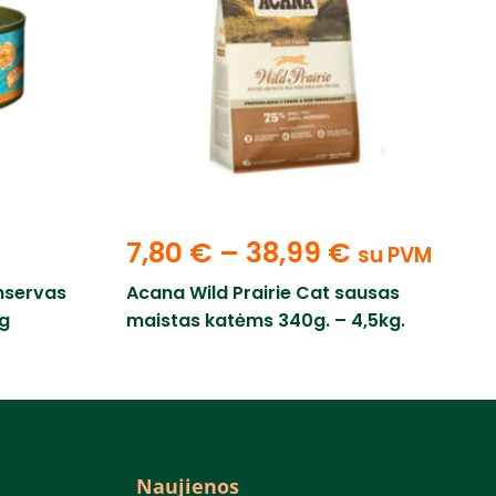
7,80
€
–
38,99
€
su PVM
nservas
Acana Wild Prairie Cat sausas
g
maistas katėms 340g. – 4,5kg.
Naujienos