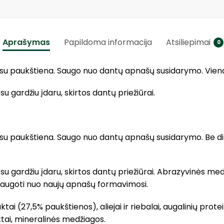
Aprašymas
Papildoma informacija
Atsiliepimai
0
u paukštiena. Saugo nuo dantų apnašų susidarymo. Viena 
gardžiu įdaru, skirtos dantų priežiūrai.
u paukštiena. Saugo nuo dantų apnašų susidarymo. Be dirb
gardžiu įdaru, skirtos dantų priežiūrai. Abrazyvinės medž
ugoti nuo naujų apnašų formavimosi.
tai (27,5% paukštienos), aliejai ir riebalai, augalinių pro
uktai, mineralinės medžiagos.