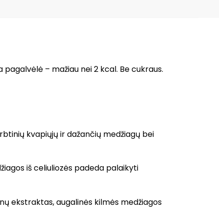
pagalvėlė – mažiau nei 2 kcal. Be cukraus.
tinių kvapiųjų ir dažančių medžiagų bei
iagos iš celiuliozės padeda palaikyti
teinų ekstraktas, augalinės kilmės medžiagos