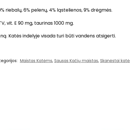
% riebalų, 6% pelenų, 4% ląstelienos, 9% drėgmės.
 TV, vit. E 90 mg, taurinas 1000 mg.
ą. Katės indelyje visada turi būti vandens atsigerti.
tegorijos:
Maistas Katėms
,
Sausas Kačių maistas
,
Skanėstai kat