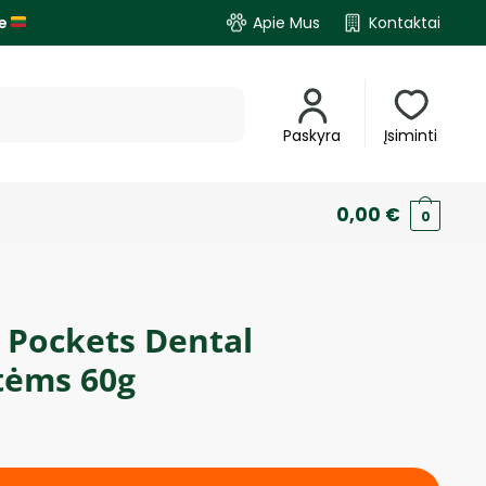
je
Apie Mus
Kontaktai
Paskyra
Įsiminti
0,00
€
0
 Pockets Dental
tėms 60g