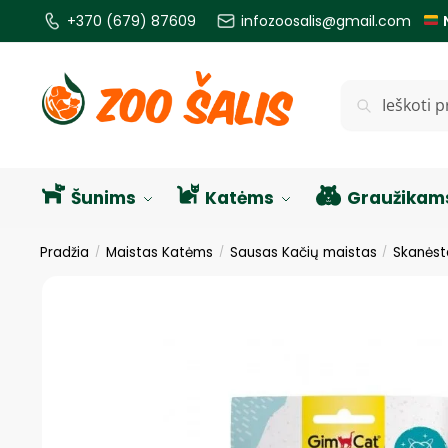
+370 (679) 87609
infozoosalis@gmail.com
Ieškoti
Šunims
Katėms
Graužikam
Pradžia
Maistas Katėms
Sausas Kačių maistas
Skanėst
/
/
/