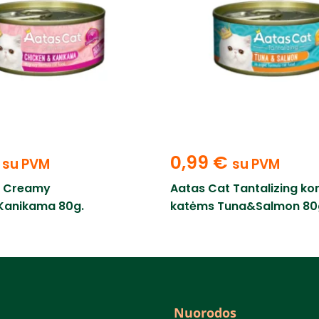
0,99
€
su PVM
su PVM
t Creamy
Aatas Cat Tantalizing ko
Kanikama 80g.
katėms Tuna&Salmon 80
Nuorodos