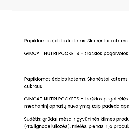
Papildomas ėdalas katėms. Skanėstai katėms s
GIMCAT NUTRI POCKETS – traškios pagalvėlės su 
Papildomas ėdalas katėms. Skanėstai katėms s
cukraus
GIMCAT NUTRI POCKETS – traškios pagalvėlės su 
mechaninį apnašų nuvalymą, taip padeda apsa
Sudėtis: grūdai, mėsa ir gyvūninės kilmės produk
(4% lignoceliuliozės), mielės, pienas ir jo prod