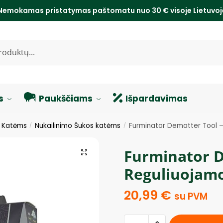
Nemokamas pristatymas paštomatu nuo 30 € visoje Lietuvo
s
Paukščiams
Išpardavimas
s Katėms
Nukailinimo Šukos katėms
Furminator Dematter Tool –
/
/
Furminator D
Reguliuojamo
20,99
€
su PVM