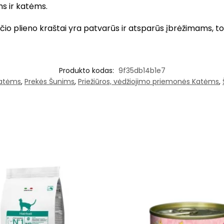
s ir katėms.
plieno kraštai yra patvarūs ir atsparūs įbrėžimams, todėl 
Produkto kodas:
9f35db14b1e7
katėms
,
Prekės Šunims
,
Priežiūros, vėdžiojimo priemonės Katėms
,