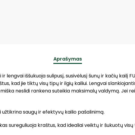
Aprašymas
r lengvai iššukuoja sulipusį, susivėlusį šunų ir kačių kai
, kad jie tiktų visų tipų ir ilgių kailiui. Lengvai slankioja
nomiška neslidi rankena suteikia maksimalų valdymą. Jei r
 užtikrina saugų ir efektyvų kailio pašalinimą.
eguliuoja kraštus, kad idealiai veiktų ir šukuotų visų tipų 