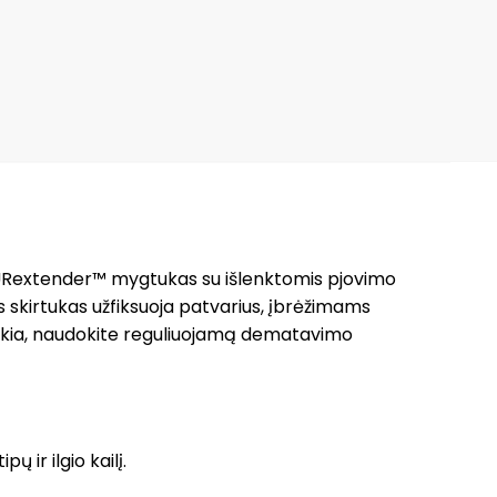
lį FURextender™ mygtukas su išlenktomis pjovimo
ntis skirtukas užfiksuoja patvarius, įbrėžimams
eikia, naudokite reguliuojamą dematavimo
ir ilgio kailį.