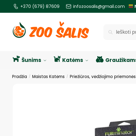
+370 (679) 87609
infozoosalis@gmail.com
Ieškoti
Šunims
Katėms
Graužikam
Pradžia
Maistas Katėms
Priežiūros, vėdžiojimo priemonė
/
/