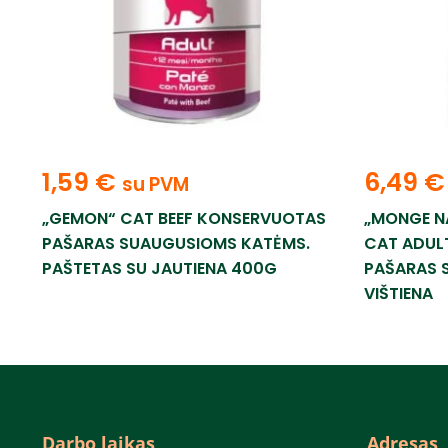
1,59
€
6,49
€
su PVM
„GEMON“ CAT BEEF KONSERVUOTAS
„MONGE N
PAŠARAS SUAUGUSIOMS KATĖMS.
CAT ADULT
PAŠTETAS SU JAUTIENA 400G
PAŠARAS 
VIŠTIENA
Darbo laikas
Adresas