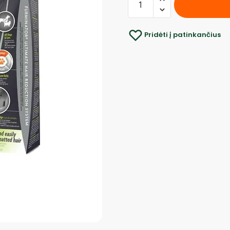
Pridėti į patinkančius