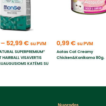
–
52,99
€
0,99
€
su PVM
su PVM
ATURAL SUPERPREMIUM“
Aatas Cat Creamy
 HAIRBALL VISAVERTIS
Chicken&Kanikama 80g.
SUAUGUSIOMS KATĖMS SU
Nuorodos