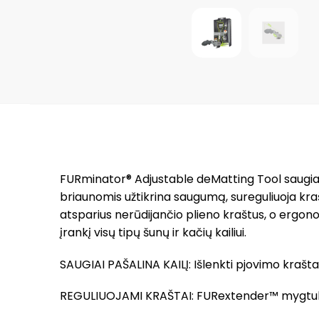
FURminator® Adjustable deMatting Tool saugiai i
briaunomis užtikrina saugumą, sureguliuoja kraštus
atsparius nerūdijančio plieno kraštus, o ergo
įrankį visų tipų šunų ir kačių kailiui.
SAUGIAI PAŠALINA KAILĮ: Išlenkti pjovimo kraštai
REGULIUOJAMI KRAŠTAI: FURextender™ mygtukas sur