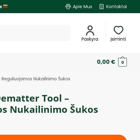
je
Apie Mus
Kontaktai
Paskyra
Įsiminti
0,00
€
0
 Reguliuojamos Nukailinimo Šukos
ematter Tool –
s Nukailinimo Šukos