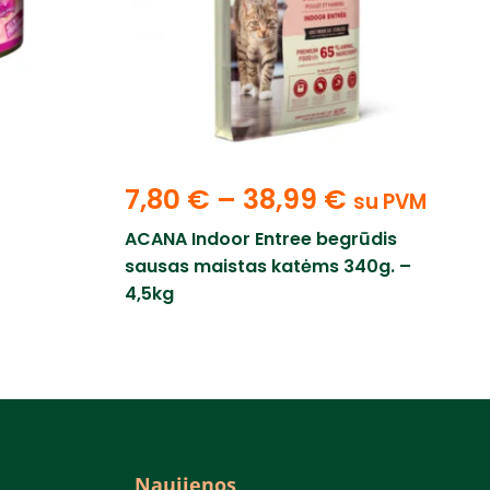
7,80
€
–
38,99
€
su PVM
ACANA Indoor Entree begrūdis
sausas maistas katėms 340g. –
4,5kg
Naujienos