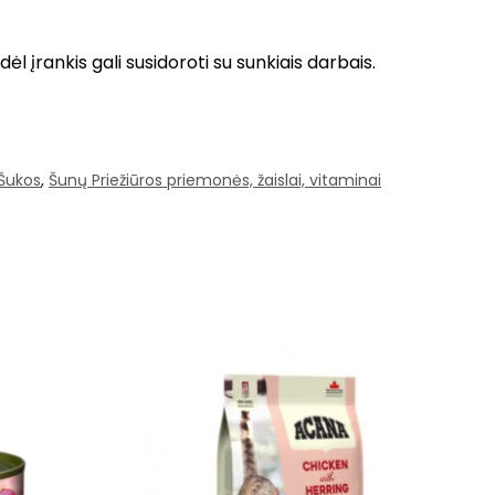
įrankis gali susidoroti su sunkiais darbais.
Šukos
,
Šunų Priežiūros priemonės, žaislai, vitaminai