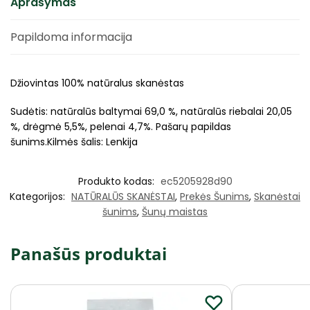
Aprašymas
Papildoma informacija
Džiovintas 100% natūralus skanėstas
Sudėtis: natūralūs baltymai 69,0 %, natūralūs riebalai 20,05
%, drėgmė 5,5%, pelenai 4,7%. Pašarų papildas
šunims.Kilmės šalis: Lenkija
Produkto kodas:
ec5205928d90
Kategorijos:
NATŪRALŪS SKANĖSTAI
,
Prekės Šunims
,
Skanėstai
šunims
,
Šunų maistas
Panašūs produktai