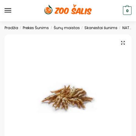
0
Pradžia
Prekės Šunims
Šunų maistas
Skanėstai šunims
NATŪRALŪS SKANĖSTAI
/
/
/
/