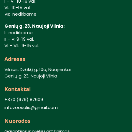
I – V: 10-19 val.
VI: 10-15 val.
VII: nedirbame
Genių g. 23, Naujoji Vilnia:
I: nedirbame
II – V: 9-19 val.
VI – VII: 9-15 val.
Adresas
Vilnius, Dzūkų g. 10a, Naujininkai
Genių g. 23, Naujoji Vilnia
Kontaktai
+370 (679) 87609
infozoosalis@gmail.com
Nuorodos
Garantijos ir prekių grąžinimas