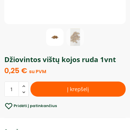
Džiovintos vištų kojos ruda 1vnt
0,25
€
su PVM
Į krepšelį
Pridėti į patinkančius