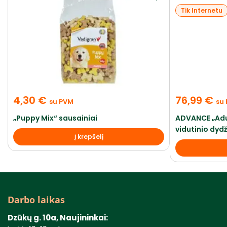
Tik Internetu
4,30
€
76,99
€
su PVM
su
„Puppy Mix“ sausainiai
ADVANCE „Adu
vidutinio dydž
Į krepšelį
Darbo laikas
Dzūkų g. 10a, Naujininkai: