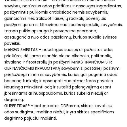
savybės, natūralus odos priežiūros ir apsaugos ingredientas,
pasižymintis puikiomis antioksidacinėmis savybėmis,
galinčiomis neutralizuoti laisvųjų radikalų poveikį. Jis
pasižymi geromis filtravimo nuo saulės spindulių savybėmis;
tampa puikia apsauga ir prevencine priemone,
apsaugančia nuo odos pažeidimų, kuriuos sukelia šviesos
poveikis.
MANGO SVIESTAS – naudingas sausos ar pažeistos odos
priežiūrai; dėl jame esančio oleino alkoholio, polifenolių,
skvaleno ir fitosterolių jis pasižymi MINKŠTINANČIOMIS IR
GERINANČIOMIS KRAUJOTAKĄ savybėmis; pastarieji pasižymi
priešuždegiminėmis savybėmis, kurios gali pagerinti odos
barjerinę funkciją ir apsaugoti nuo atmosferos poveikio.
Naudinga minkštinti odą ir suteikti palengvėjimą esant
įbrėžimams ar nuospaudoms, kurios sukelia niežulį ar
deginimą.
GLIPEPTIDAS® – patentuotas DDFarma, skirtas kovoti su
odos sudirgimu, malšina niežulį ir yra skirtas specifiniam
deginimo pojūčiui malšinti.