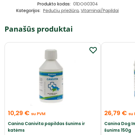
Produkto kodas:
01DOG0304
Kategorijos:
Pėdučių priežiūra
,
Vitaminai/Papildai
Panašūs produktai
10,29
€
26,79
€
su PVM
su
Canina Canivita papildas šunims ir
Canina Dog I
katėms
šunims 150g