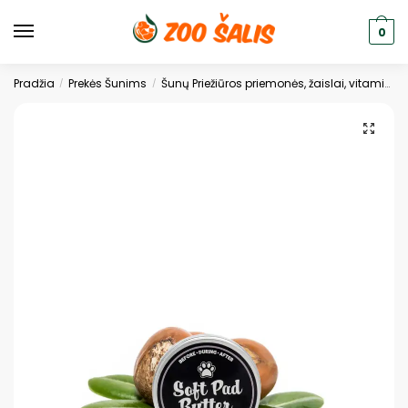
0
Pradžia
Prekės Šunims
Šunų Priežiūros priemonės, žaislai, vitaminai
/
/