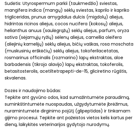
Sudėtis: Utyrospermum parkii (taukmedžio) sviestas,
mangifera indica (mangų) sėklų sviestas, kaprilo ir kapriko
trigliceridas, prunus amygdalus dulcis (migdolų) aliejus,
hidrintas ricinos aliejus, cocos nucifera (kokosų) aliejus,
helianthus anuus (saulėgrąžų) sėklų aliejus, parfum, oryza
sativa (sėjamųjų ryžių) sėlenų aliejus, camellia oleifera
(aliejinių kamelijų) sėklų aliejus, bičių vaškas, rosa moschata
(muskusinių erškėčių) sėklų aliejus, tokoferilacetatas,
rosmarinus officinalis (rozmarino) lapų ekstraktas, aloe
barbadensis (tikrojo alavijo) lapų ekstraktas, tokoferolis,
betasitosterolis, acetiltetrapepti-de-15, gliciretino rūgštis,
skvalenas.
Dozės ir naudojimo būdas:
Tepkite ant gyvūno odos, kad sumažintumėte paraudimą,
suminkštintumėte nuospaudas, užgydytumėte įbrėžimus,
nuramintumėte dirginimo pojūtį (glipeptidas) ir tinkamam
gijimo procesui. Tepkite ant pažeistos vietos kelis kartus per
dieną, laikykitės veterinarijos gydytojo nurodymų.