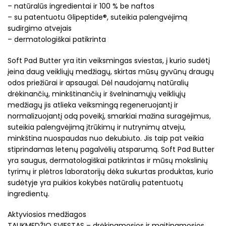
– natūralūs ingredientai ir 100 % be naftos
– su patentuotu Glipeptide®, suteikia palengvėjimą
sudirgimo atvejais
– dermatologiškai patikrinta
Soft Pad Butter yra itin veiksmingas sviestas, į kurio sudėtį
įeina daug veikliųjų medžiagų, skirtas mūsų gyvūnų draugų
odos priežiūrai ir apsaugai. Dėl naudojamų natūralių
drėkinančių, minkštinančių ir švelninamųjų veikliųjų
medžiagų jis atlieka veiksmingą regeneruojantį ir
normalizuojantį odą poveikį, smarkiai mažina suragėjimus,
suteikia palengvėjimą įtrūkimų ir nutrynimų atveju,
minkština nuospaudas nuo dekubiuto. Jis taip pat veikia
stiprindamas letenų pagalvėlių atsparumą. Soft Pad Butter
yra saugus, dermatologiškai patikrintas ir mūsų mokslinių
tyrimų ir plėtros laboratorijų dėka sukurtas produktas, kurio
sudėtyje yra puikios kokybės natūralių patentuotų
ingredientų.
Aktyviosios medžiagos
TAUKMEDŽIO SVIESTAS – drėkinamosios ir maitinamosios