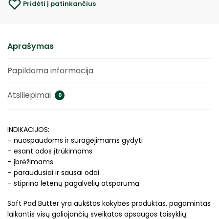
Pridėti į patinkančius
Aprašymas
Papildoma informacija
Atsiliepimai
0
INDIKACIJOS:
– nuospaudoms ir suragėjimams gydyti
– esant odos įtrūkimams
– įbrėžimams
– paraudusiai ir sausai odai
– stiprina letenų pagalvėlių atsparumą
Soft Pad Butter yra aukštos kokybės produktas, pagamintas
laikantis visų galiojančių sveikatos apsaugos taisyklių.