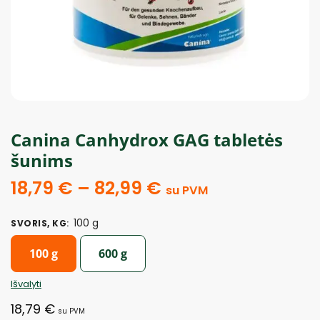
Canina Canhydrox GAG tabletės
šunims
18,79
€
–
82,99
€
su PVM
100 g
SVORIS, KG
:
100 g
600 g
Išvalyti
18,79
€
su PVM