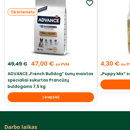
Tik Internetu
47,00
€
4,30
€
49,49
€
su PVM
su 
ADVANCE „French Bulldog” šunų maistas
„Puppy Mix“ s
specialiai sukurtas Prancūzų
buldogams 7,5 kg
Į krepšelį
Darbo laikas