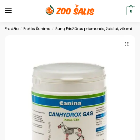
0
Pradžia
Prekės Šunims
Šunų Priežiūros priemonės, žaislai, vitaminai
/
/