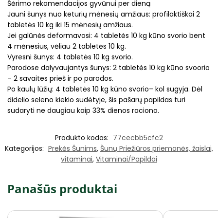
Šėrimo rekomendacijos gyvūnui per dieną
Jauni šunys nuo keturių mėnesių amžiaus: profilaktiškai 2
tabletės 10 kg iki 15 mėnesių amžiaus.
Jei galūnės deformavosi: 4 tabletės 10 kg kūno svorio bent
4 mėnesius, vėliau 2 tabletės 10 kg.
Vyresni šunys: 4 tabletės 10 kg svorio.
Parodose dalyvaujantys šunys: 2 tabletės 10 kg kūno svoorio
– 2 savaites prieš ir po parodos.
Po kaulų lūžių: 4 tabletės 10 kg kūno svorio– kol sugyja. Dėl
didelio seleno kiekio sudėtyje, šis pašarų papildas turi
sudaryti ne daugiau kaip 33% dienos raciono.
Produkto kodas:
77cecbb5cfc2
Kategorijos:
Prekės Šunims
,
Šunų Priežiūros priemonės, žaislai,
vitaminai
,
Vitaminai/Papildai
Panašūs produktai