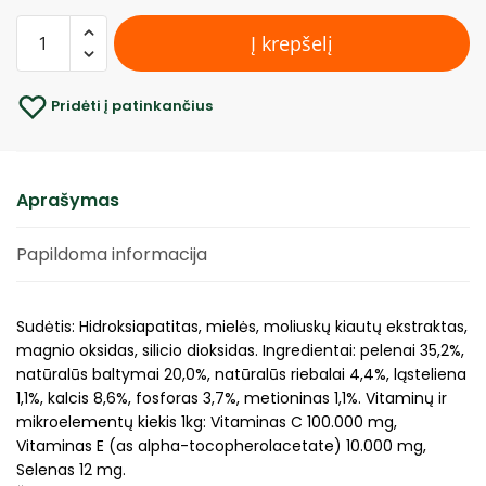
Į krepšelį
Pridėti į patinkančius
Aprašymas
Papildoma informacija
Sudėtis: Hidroksiapatitas, mielės, moliuskų kiautų ekstraktas,
magnio oksidas, silicio dioksidas. Ingredientai: pelenai 35,2%,
natūralūs baltymai 20,0%, natūralūs riebalai 4,4%, ląsteliena
1,1%, kalcis 8,6%, fosforas 3,7%, metioninas 1,1%. Vitaminų ir
mikroelementų kiekis 1kg: Vitaminas C 100.000 mg,
Vitaminas E (as alpha-tocopherolacetate) 10.000 mg,
Selenas 12 mg.