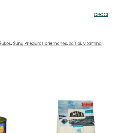
CROCI
Šukos
,
Šunų Priežiūros priemonės, žaislai, vitaminai