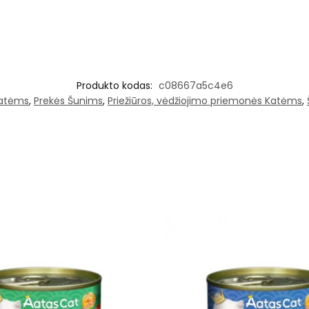
Produkto kodas:
c08667a5c4e6
katėms
,
Prekės Šunims
,
Priežiūros, vėdžiojimo priemonės Katėms
,