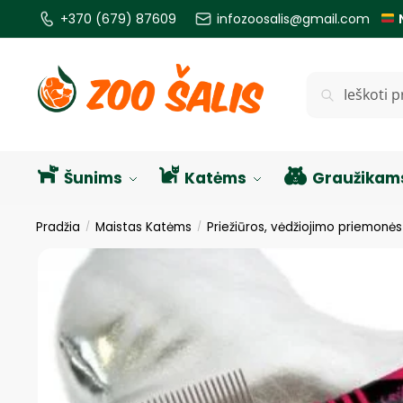
+370 (679) 87609
infozoosalis@gmail.com
Ieškoti
Šunims
Katėms
Graužikam
Pradžia
Maistas Katėms
Priežiūros, vėdžiojimo priemonė
/
/