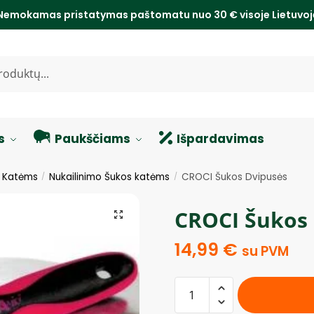
Nemokamas pristatymas paštomatu nuo 30 € visoje Lietuvo
s
Paukščiams
Išpardavimas
s Katėms
Nukailinimo Šukos katėms
CROCI Šukos Dvipusės
/
/
CROCI Šukos
14,99
€
su PVM