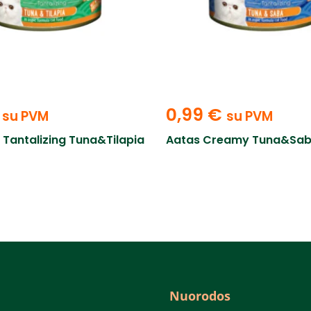
0,99
€
su PVM
su PVM
 Tantalizing Tuna&Tilapia
Aatas Creamy Tuna&Sab
Nuorodos