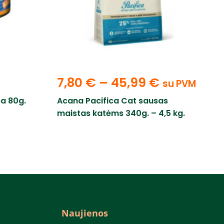
7,80
€
–
45,99
€
su PVM
a 80g.
Acana Pacifica Cat sausas
maistas katėms 340g. – 4,5 kg.
Naujienos