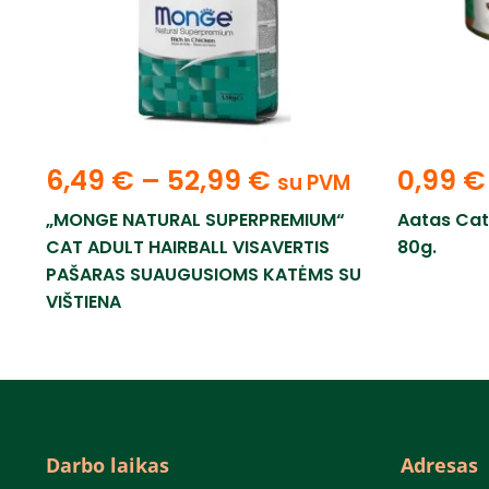
6,49
€
–
52,99
€
0,99
€
su PVM
„MONGE NATURAL SUPERPREMIUM“
Aatas Cat
CAT ADULT HAIRBALL VISAVERTIS
80g.
PAŠARAS SUAUGUSIOMS KATĖMS SU
VIŠTIENA
Darbo laikas
Adresas