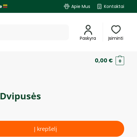
je
Apie Mus
Kontaktai
Paskyra
Įsiminti
0,00
€
0
 Dvipusės
Į krepšelį