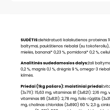
SUDĖTIS:
dehidratuoti kalakutienos proteinas 18 %
baltymai, paukštienos riebalai (su tokoferoliu), k
mielės, bananai* 0,23 %, pomidorai* 0,2 %, celiu
Analitinės sudedamosios dalys:
žali baltymai
0,2 %, magnis 0,1 %, drėgnis 9 %, omega-3 rieb
kilmės.
Priedai (1kg pašaro): maistiniai priedai:
vit
(3а711): 15,63 mg, vitaminas B1 (3а821): 2,16 mg
vitaminas B6 (3а831): 2,78 mg, folio rūgštis (3а
mg, cholinas chloridas (3а890) 60 %: 2,3 g, cin