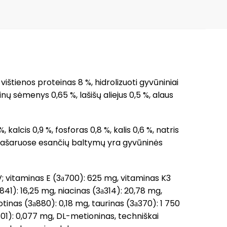
 vištienos proteinas 8 %, hidrolizuoti gyvūniniai
linų sėmenys 0,65 %, lašišų aliejus 0,5 %, alaus
%, kalcis 0,9 %, fosforas 0,8 %, kalis 0,6 %, natris
% pašaruose esančių baltymų yra gyvūninės
V; vitaminas E (3а700): 625 mg, vitaminas K3
841): 16,25 mg, niacinas (3а314): 20,78 mg,
otinas (3а880): 0,18 mg, taurinas (3а370): 1 750
801): 0,077 mg, DL-metioninas, techniškai