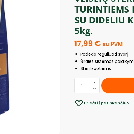
TURINTIEMS 
SU DIDELIU 
5kg.
17,99
€
su PVM
Padeda reguliuoti svorį
Širdies sistemos palaiky
Sterilizuotiems
Pridėti į patinkančius