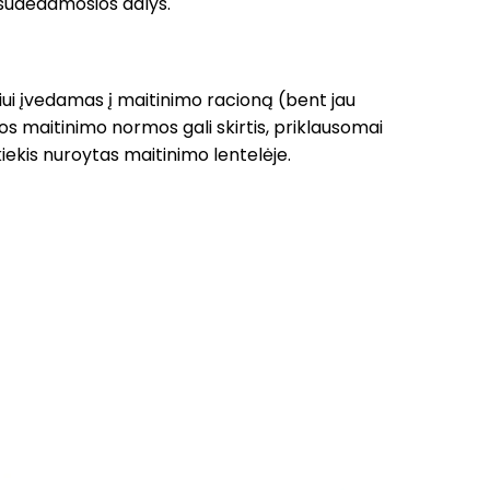
s sudedamosios dalys.
sniui įvedamas į maitinimo racioną (bent jau
ios maitinimo normos gali skirtis, priklausomai
ekis nuroytas maitinimo lentelėje.