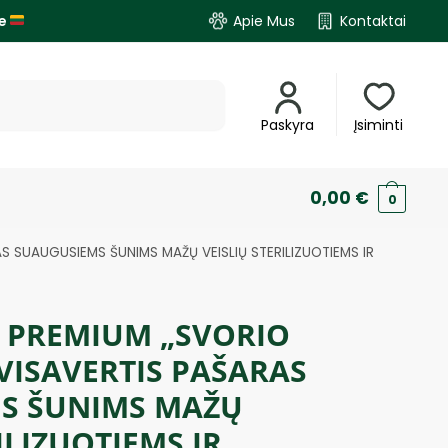
je
Apie Mus
Kontaktai
Paskyra
Įsiminti
0,00
€
0
 SUAUGUSIEMS ŠUNIMS MAŽŲ VEISLIŲ STERILIZUOTIEMS IR
S PREMIUM „SVORIO
VISAVERTIS PAŠARAS
S ŠUNIMS MAŽŲ
ILIZUOTIEMS IR