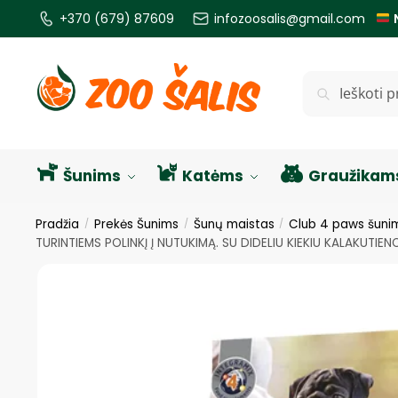
+370 (679) 87609
infozoosalis@gmail.com
Ieškoti
Šunims
Katėms
Graužikam
Pradžia
Prekės Šunims
Šunų maistas
Club 4 paws šuni
/
/
/
TURINTIEMS POLINKĮ Į NUTUKIMĄ. SU DIDELIU KIEKIU KALAKUTIEN