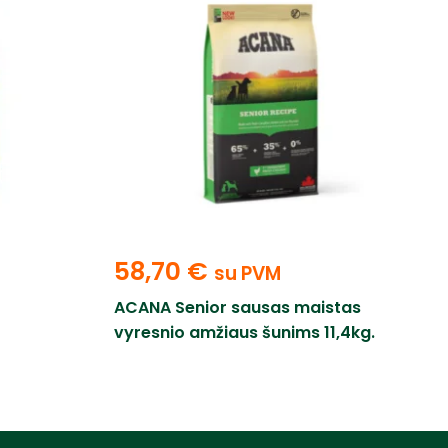
58,70
€
su PVM
ACANA Senior sausas maistas
vyresnio amžiaus šunims 11,4kg.