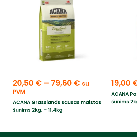
20,50
€
–
79,60
€
19,00
su
PVM
ACANA Pac
šunims 2kg
ACANA Grasslands sausas maistas
šunims 2kg. – 11,4kg.