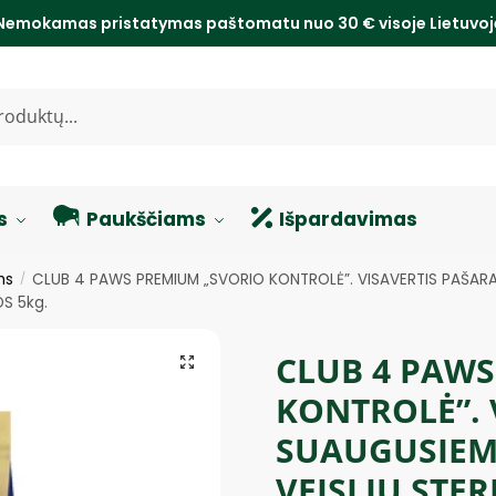
Nemokamas pristatymas paštomatu nuo 30 € visoje Lietuvo
s
Paukščiams
Išpardavimas
ms
CLUB 4 PAWS PREMIUM „SVORIO KONTROLĖ”. VISAVERTIS PAŠARAS
/
OS 5kg.
CLUB 4 PAW
KONTROLĖ”. 
SUAUGUSIEM
VEISLIŲ STER