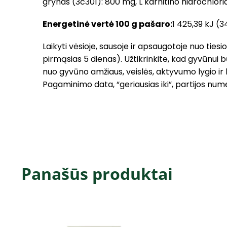
grynas (3c301): 800 mg, L karnitino hidrochlori
Energetinė vertė 100 g pašaro:
1 425,39 kJ (3
Laikyti vėsioje, sausoje ir apsaugotoje nuo ties
pirmąsias 5 dienas). Užtikrinkite, kad gyvūnui b
nuo gyvūno amžiaus, veislės, aktyvumo lygio i
Pagaminimo data, “geriausias iki”, partijos num
Panašūs produktai