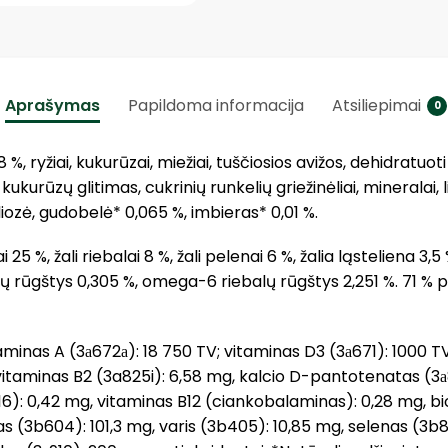
Aprašymas
Papildoma informacija
Atsiliepimai
0
, ryžiai, kukurūzai, miežiai, tuščiosios avižos, dehidratuoti
ukurūzų glitimas, cukrinių runkelių griežinėliai, mineralai, 
liozė, gudobelė* 0,065 %, imbieras* 0,01 %.
 25 %, žali riebalai 8 %, žali pelenai 6 %, žalia ląsteliena 3,5 
alų rūgštys 0,305 %, omega-6 riebalų rūgštys 2,251 %. 71 
aminas A (3а672а): 18 750 TV; vitaminas D3 (3а671): 1000 T
, vitaminas B2 (3a825i): 6,58 mg, kalcio D-pantotenatas (3а
316): 0,42 mg, vitaminas B12 (ciankobalaminas): 0,28 mg, bi
kas (3b604): 101,3 mg, varis (3b405): 10,85 mg, selenas (3b