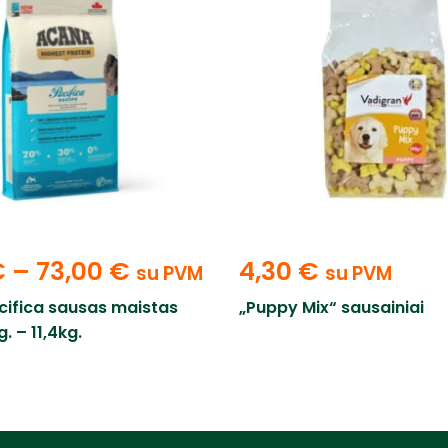
€
–
73,00
€
4,30
€
su PVM
su PVM
ifica sausas maistas
„Puppy Mix“ sausainiai
. – 11,4kg.