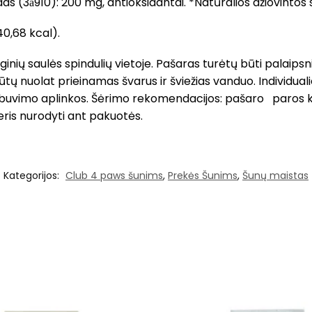
das (3а910): 200 mg, antioksidantai. *Natūralios džiovinto
40,68 kcal).
ioginių saulės spindulių vietoje. Pašaras turėtų būti palaip
ūtų nuolat prieinamas švarus ir šviežias vanduo. Individual
r buvimo aplinkos. Šėrimo rekomendacijos: pašaro paros ki
eris nurodyti ant pakuotės.
Kategorijos:
Club 4 paws šunims
,
Prekės Šunims
,
Šunų maistas